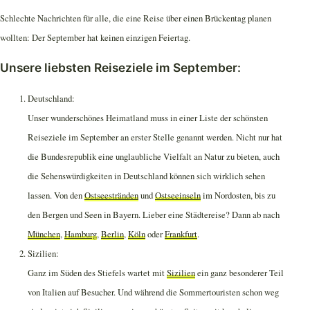
Schlechte Nachrichten für alle, die eine Reise über einen Brückentag planen
wollten: Der September hat keinen einzigen Feiertag.
Unsere liebsten Reiseziele im September:
Deutschland:
Unser wunderschönes Heimatland muss in einer Liste der schönsten
Reiseziele im September an erster Stelle genannt werden. Nicht nur hat
die Bundesrepublik eine unglaubliche Vielfalt an Natur zu bieten, auch
die Sehenswürdigkeiten in Deutschland können sich wirklich sehen
lassen. Von den
Ostseestränden
und
Ostseeinseln
im Nordosten, bis zu
den Bergen und Seen in Bayern. Lieber eine Städtereise? Dann ab nach
München
,
Hamburg
,
Berlin
,
Köln
oder
Frankfurt
.
Sizilien:
Ganz im Süden des Stiefels wartet mit
Sizilien
ein ganz besonderer Teil
von Italien auf Besucher. Und während die Sommertouristen schon weg