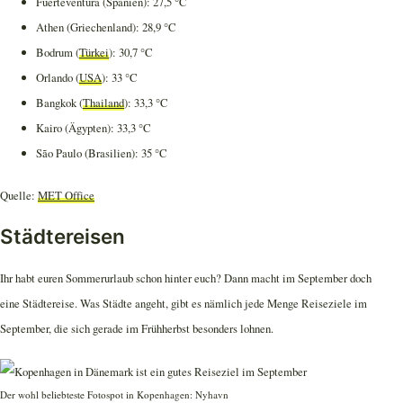
Fuerteventura (Spanien): 27,5 °C
Athen (Griechenland): 28,9 °C
Bodrum (
Türkei
): 30,7 °C
Orlando (
USA
): 33 °C
Bangkok (
Thailand
): 33,3 °C
Kairo (Ägypten): 33,3 °C
São Paulo (Brasilien): 35 °C
Quelle:
MET Office
Städtereisen
Ihr habt euren Sommerurlaub schon hinter euch? Dann macht im September doch
eine Städtereise. Was Städte angeht, gibt es nämlich jede Menge Reiseziele im
September, die sich gerade im Frühherbst besonders lohnen.
Der wohl beliebteste Fotospot in Kopenhagen: Nyhavn