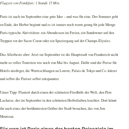
Flugzeit von Frankfurt: 1 Stunde 15 Min.
Paris ist auch im September eine gute Idee – und was für eine. Der Sommer geht
zu Ende, der Herbst beginnt und es ist immer noch warm genug für jede Menge
Paris-typische Aktivitäten: ein Abendessen im Freien, ein Sundowner auf den
Treppen vor der Sacre Coeur oder ein Spaziergang auf der Champs-Élysées.
Das Allerbeste aber: Jetzt im September ist die Hauptstadt von Frankreich nicht
mehr so voller Touristen wie noch von Mai bis August. Dafür sind die Preise für
Hotels niedriger, die Warteschlangen an Louvre, Palais de Tokyo und Co. kürzer
und selbst die Pariser selbst entspannter.
Unser Tipp: Flaniert durch einen der schönsten Friedhöfe der Welt, den Père
Lachaise, der im September in den schönsten Herbstfarben leuchtet. Dort könnt
ihr auch eines der berühmtesten Gräber der Stadt besuchen, das von Jim
Morrison.
Für wen ist Paris eines der besten Reiseziele im