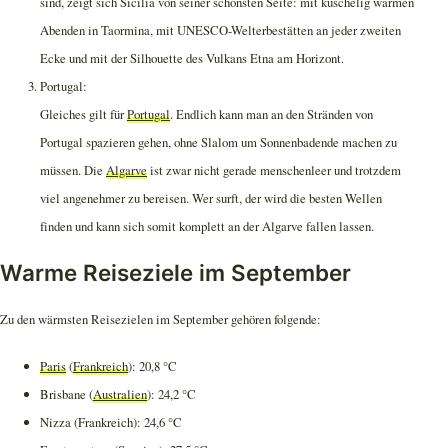
sind, zeigt sich Sicilia von seiner schönsten Seite: mit kuschelig warmen
Abenden in Taormina, mit UNESCO-Welterbestätten an jeder zweiten
Ecke und mit der Silhouette des Vulkans Etna am Horizont.
Portugal:
Gleiches gilt für
Portugal
. Endlich kann man an den Stränden von
Portugal spazieren gehen, ohne Slalom um Sonnenbadende machen zu
müssen. Die
Algarve
ist zwar nicht gerade menschenleer und trotzdem
viel angenehmer zu bereisen. Wer surft, der wird die besten Wellen
finden und kann sich somit komplett an der Algarve fallen lassen.
Warme Reiseziele im September
Zu den wärmsten Reisezielen im September gehören folgende:
Paris
(
Frankreich
): 20,8 °C
Brisbane (
Australien
): 24,2 °C
Nizza (Frankreich): 24,6 °C