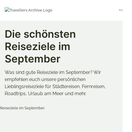
Go
to
Menu
main
content
Die schönsten
Reiseziele im
September
Was sind gute Reiseziele im September? Wir
empfehlen euch unsere persönlichen
Lieblingsreiseziele für Städtereisen, Fernreisen,
Roadtrips, Urlaub am Meer und mehr.
Merken & Teilen
Share
Share
Share
on
on
on