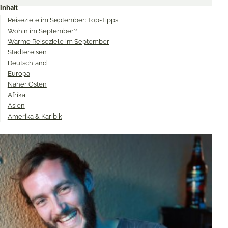
Inhalt
Twitter
Facebook
Pinterest
Reiseziele im September: Top-Tipps
Wohin im September?
Warme Reiseziele im September
Städtereisen
Deutschland
Europa
Naher Osten
Afrika
Asien
Amerika & Karibik