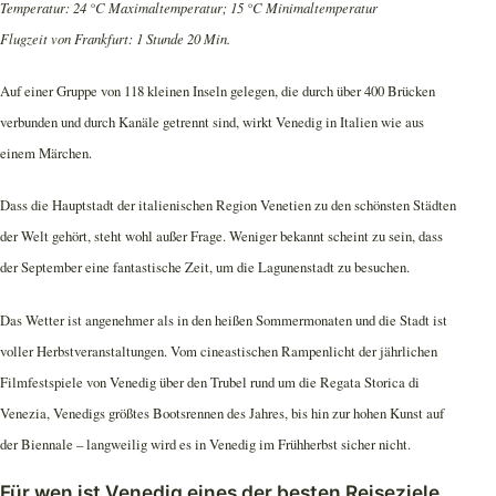
Temperatur: 24 °C Maximaltemperatur; 15 °C Minimaltemperatur
Flugzeit von Frankfurt: 1 Stunde 20 Min.
Auf einer Gruppe von 118 kleinen Inseln gelegen, die durch über 400 Brücken
verbunden und durch Kanäle getrennt sind, wirkt Venedig in Italien wie aus
einem Märchen.
Dass die Hauptstadt der italienischen Region Venetien zu den schönsten Städten
der Welt gehört, steht wohl außer Frage. Weniger bekannt scheint zu sein, dass
der September eine fantastische Zeit, um die Lagunenstadt zu besuchen.
Das Wetter ist angenehmer als in den heißen Sommermonaten und die Stadt ist
voller Herbstveranstaltungen. Vom cineastischen Rampenlicht der jährlichen
Filmfestspiele von Venedig über den Trubel rund um die Regata Storica di
Venezia, Venedigs größtes Bootsrennen des Jahres, bis hin zur hohen Kunst auf
der Biennale – langweilig wird es in Venedig im Frühherbst sicher nicht.
Für wen ist Venedig eines der besten Reiseziele