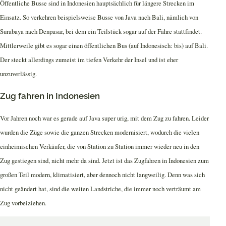
Öffentliche Busse sind in Indonesien hauptsächlich für längere Strecken im
Einsatz. So verkehren beispielsweise Busse von Java nach Bali, nämlich von
Surabaya nach Denpasar, bei dem ein Teilstück sogar auf der Fähre stattfindet.
Mittlerweile gibt es sogar einen öffentlichen Bus (auf Indonesisch: bis) auf Bali.
Der steckt allerdings zumeist im tiefen Verkehr der Insel und ist eher
unzuverlässig.
Zug fahren in Indonesien
Vor Jahren noch war es gerade auf Java super urig, mit dem Zug zu fahren. Leider
wurden die Züge sowie die ganzen Strecken modernisiert, wodurch die vielen
einheimischen Verkäufer, die von Station zu Station immer wieder neu in den
Zug gestiegen sind, nicht mehr da sind. Jetzt ist das Zugfahren in Indonesien zum
großen Teil modern, klimatisiert, aber dennoch nicht langweilig. Denn was sich
nicht geändert hat, sind die weiten Landstriche, die immer noch verträumt am
Zug vorbeiziehen.