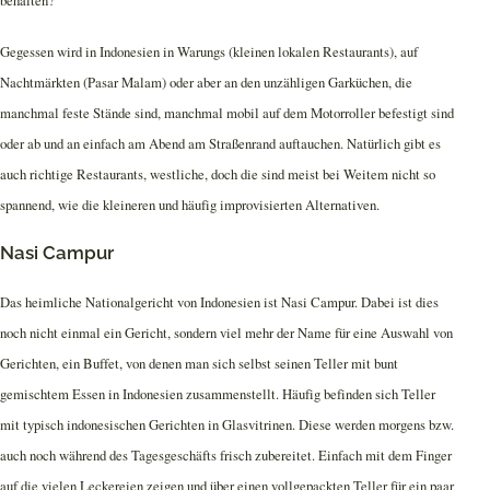
behalten?
Gegessen wird in Indonesien in Warungs (kleinen lokalen Restaurants), auf
Nachtmärkten (Pasar Malam) oder aber an den unzähligen Garküchen, die
manchmal feste Stände sind, manchmal mobil auf dem Motorroller befestigt sind
oder ab und an einfach am Abend am Straßenrand auftauchen. Natürlich gibt es
auch richtige Restaurants, westliche, doch die sind meist bei Weitem nicht so
spannend, wie die kleineren und häufig improvisierten Alternativen.
Nasi Campur
Das heimliche Nationalgericht von Indonesien ist Nasi Campur. Dabei ist dies
noch nicht einmal ein Gericht, sondern viel mehr der Name für eine Auswahl von
Gerichten, ein Buffet, von denen man sich selbst seinen Teller mit bunt
gemischtem Essen in Indonesien zusammenstellt. Häufig befinden sich Teller
mit typisch indonesischen Gerichten in Glasvitrinen. Diese werden morgens bzw.
auch noch während des Tagesgeschäfts frisch zubereitet. Einfach mit dem Finger
auf die vielen Leckereien zeigen und über einen vollgepackten Teller für ein paar