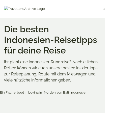
Go
to
Menu
main
content
Die besten
Indonesien-Reisetipps
für deine Reise
Ihr plant eine Indonesien-Rundreise? Nach etlichen
Reisen können wir euch unsere besten Insidertipps
zur Reiseplanung, Route mit dem Mietwagen und
viele nützliche Informationen geben.
Merken & Teilen
Share
Share
Share
on
on
on