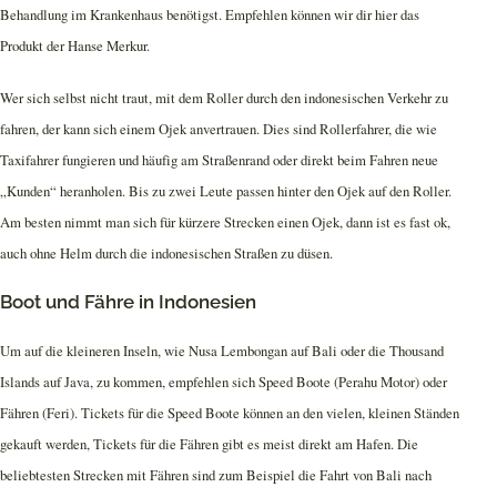
Behandlung im Krankenhaus benötigst. Empfehlen können wir dir hier das
Produkt der Hanse Merkur.
Wer sich selbst nicht traut, mit dem Roller durch den indonesischen Verkehr zu
fahren, der kann sich einem Ojek anvertrauen. Dies sind Rollerfahrer, die wie
Taxifahrer fungieren und häufig am Straßenrand oder direkt beim Fahren neue
„Kunden“ heranholen. Bis zu zwei Leute passen hinter den Ojek auf den Roller.
Am besten nimmt man sich für kürzere Strecken einen Ojek, dann ist es fast ok,
auch ohne Helm durch die indonesischen Straßen zu düsen.
Boot und Fähre in Indonesien
Um auf die kleineren Inseln, wie Nusa Lembongan auf Bali oder die Thousand
Islands auf Java, zu kommen, empfehlen sich Speed Boote (Perahu Motor) oder
Fähren (Feri). Tickets für die Speed Boote können an den vielen, kleinen Ständen
gekauft werden, Tickets für die Fähren gibt es meist direkt am Hafen. Die
beliebtesten Strecken mit Fähren sind zum Beispiel die Fahrt von Bali nach