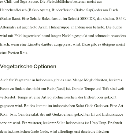
es Chili und Soya-Sauce. Die Fleischbällchen bestehen meist aus
Hähnchenfleisch (Bakso Ayam), Rinderfleisch (Bakso Sapi) oder aus Fisch
(Bakso Ikan). Eine Schale Bakso kostet im Schnitt 5000 IDR, das sind ca. 0.35 €.
Alternativ ist auch Soto Ayam, Hühnersuppe, in Indonesien beliebt. Die Suppe
wird mit Frühlingszwiebeln und langen Nudeln gespickt und schmeckt besonders
frisch, wenn eine Limette darüber ausgepresst wird. Dazu gibt es übrigens meist
eine Portion Reis.
Vegetarische Optionen
Auch für Vegetarier in Indonesien gibt es eine Menge Möglichkeiten, leckeres
Essen zu finden, das nicht nur Reis (Nasi) ist. Gerade Tempe und Tofu sind weit
verbreitet. Tempe ist eine Art Sojabohnenkuchen, der frittiert oder gekocht
gegessen wird. Beides kommt im indonesischen Salat Gado Gado vor. Eine Art
Kohl- bzw. Gemüsesalat, der mit Gurke, einem gekochten Ei und Erdnusssauce
serviert wird. Ein weiterer, leckerer Salat Indonesiens ist Urap Urap. Er ähnelt
dem indonesischen Gado Gado, wird allerdings erst durch die frischen