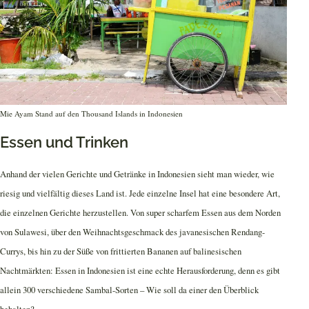
Mie Ayam Stand auf den Thousand Islands in Indonesien
Essen und Trinken
Anhand der vielen Gerichte und Getränke in Indonesien sieht man wieder, wie
riesig und vielfältig dieses Land ist. Jede einzelne Insel hat eine besondere Art,
die einzelnen Gerichte herzustellen. Von super scharfem Essen aus dem Norden
von Sulawesi, über den Weihnachtsgeschmack des javanesischen Rendang-
Currys, bis hin zu der Süße von frittierten Bananen auf balinesischen
Nachtmärkten: Essen in Indonesien ist eine echte Herausforderung, denn es gibt
allein 300 verschiedene Sambal-Sorten – Wie soll da einer den Überblick