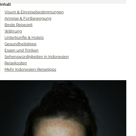
Inhalt
Twitter
Facebook
Pinterest
Visum & Einreisebestimmungen
Anreise & Fortbewegung
Beste Reisezeit
Währung
Unterkünfte & Hotels
Gesundheitstipps
Essen und Trinken
Sehenswürdigkeiten in Indonesien
Reisekosten
Mehr Indonesien-Reisetipps