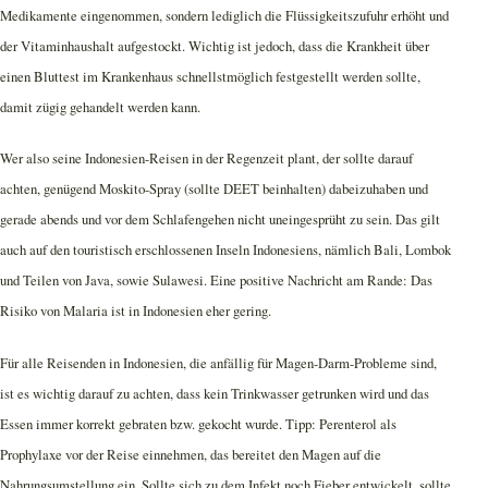
Medikamente eingenommen, sondern lediglich die Flüssigkeitszufuhr erhöht und
der Vitaminhaushalt aufgestockt. Wichtig ist jedoch, dass die Krankheit über
einen Bluttest im Krankenhaus schnellstmöglich festgestellt werden sollte,
damit zügig gehandelt werden kann.
Wer also seine Indonesien-Reisen in der Regenzeit plant, der sollte darauf
achten, genügend Moskito-Spray (sollte DEET beinhalten) dabeizuhaben und
gerade abends und vor dem Schlafengehen nicht uneingesprüht zu sein. Das gilt
auch auf den touristisch erschlossenen Inseln Indonesiens, nämlich Bali, Lombok
und Teilen von Java, sowie Sulawesi. Eine positive Nachricht am Rande: Das
Risiko von Malaria ist in Indonesien eher gering.
Für alle Reisenden in Indonesien, die anfällig für Magen-Darm-Probleme sind,
ist es wichtig darauf zu achten, dass kein Trinkwasser getrunken wird und das
Essen immer korrekt gebraten bzw. gekocht wurde. Tipp: Perenterol als
Prophylaxe vor der Reise einnehmen, das bereitet den Magen auf die
Nahrungsumstellung ein. Sollte sich zu dem Infekt noch Fieber entwickelt, sollte