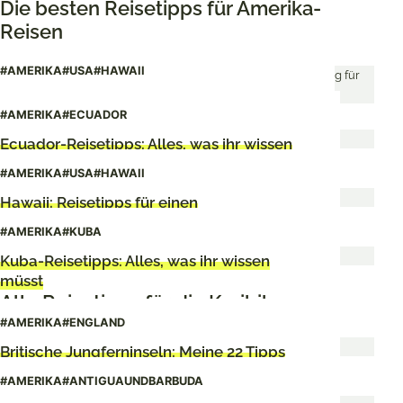
Die besten Reisetipps für Amerika-
Reisen
#AMERIKA
#USA
#HAWAII
Die besten Reisetipps für Oahu auf Hawaii
#AMERIKA
#ECUADOR
Ecuador-Reisetipps: Alles, was ihr wissen
müsst
#AMERIKA
#USA
#HAWAII
Hawaii: Reisetipps für einen
unvergesslichen Urlaub
#AMERIKA
#KUBA
Kuba-Reisetipps: Alles, was ihr wissen
müsst
Alle Reisetipps für die Karibik
#AMERIKA
#ENGLAND
Britische Jungferninseln: Meine 22 Tipps
für die British Virgin Islands
#AMERIKA
#ANTIGUAUNDBARBUDA