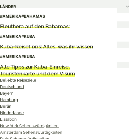
LÄNDER
#AMERIKA
#BAHAMAS
Eleuthera auf den Bahamas:
Sehenswürdigkeiten & Tipps
#AMERIKA
#KUBA
Kuba-Reisetipps: Alles, was ihr wissen
müsst
#AMERIKA
#KUBA
Alle Tipps zur Kuba-Einreise,
Touristenkarte und dem Visum
Beliebte Reiseziele
Deutschland
Bayern
Hamburg
Berlin
Niederlande
Lissabon
New York Sehenswürdigkeiten
Amsterdam Sehenswürdigkeiten
Paris Sehenswürdigkeiten