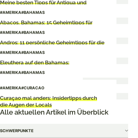
Meine besten Tipps für Antigua und
Barbuda
#AMERIKA
#BAHAMAS
Abacos, Bahamas: 15 Geheimtipps für
deinen Karibik-Urlaub
#AMERIKA
#BAHAMAS
Andros: 11 persönliche Geheimtipps für die
Bahamas-Insel
#AMERIKA
#BAHAMAS
Eleuthera auf den Bahamas:
Sehenswürdigkeiten & Tipps
#AMERIKA
#BAHAMAS
Cat Island: Einfach nichts tun
#AMERIKA
#CURACAO
Curaçao mal anders: Insidertipps durch
die Augen der Locals
Alle aktuellen Artikel im Überblick
SCHWERPUNKTE