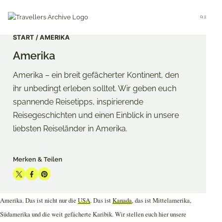
Go
to
Menu
main
content
START
AMERIKA
Amerika
Amerika – ein breit gefächerter Kontinent, den
ihr unbedingt erleben solltet. Wir geben euch
spannende Reisetipps, inspirierende
Reisegeschichten und einen Einblick in unsere
liebsten Reiseländer in Amerika.
Merken & Teilen
Share
Share
Share
on
on
on
Amerika. Das ist nicht nur die
USA
. Das ist
Kanada
, das ist Mittelamerika,
Twitter
Facebook
Pinterest
Südamerika und die weit gefächerte Karibik. Wir stellen euch hier unsere