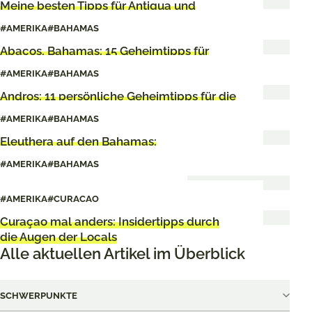
Meine besten Tipps für Antigua und
Barbuda
#AMERIKA
#BAHAMAS
Abacos, Bahamas: 15 Geheimtipps für
deinen Karibik-Urlaub
#AMERIKA
#BAHAMAS
Andros: 11 persönliche Geheimtipps für die
Bahamas-Insel
#AMERIKA
#BAHAMAS
Eleuthera auf den Bahamas:
Sehenswürdigkeiten & Tipps
#AMERIKA
#BAHAMAS
Cat Island: Einfach nichts tun
#AMERIKA
#CURACAO
Curaçao mal anders: Insidertipps durch
die Augen der Locals
Alle aktuellen Artikel im Überblick
SCHWERPUNKTE