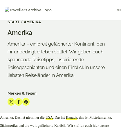
Go
to
Menu
main
content
START
AMERIKA
Amerika
Amerika – ein breit gefächerter Kontinent, den
ihr unbedingt erleben solltet. Wir geben euch
spannende Reisetipps, inspirierende
Reisegeschichten und einen Einblick in unsere
liebsten Reiseländer in Amerika.
Merken & Teilen
Share
Share
Share
on
on
on
Amerika. Das ist nicht nur die
USA
. Das ist
Kanada
, das ist Mittelamerika,
Twitter
Facebook
Pinterest
Südamerika und die weit gefächerte Karibik. Wir stellen euch hier unsere