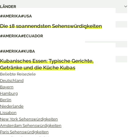
LÄNDER
#AMERIKA
#USA
Die 18 spannendsten Sehenswürdigkeiten
in Michigan
#AMERIKA
#ECUADOR
Ecuador: Illegal im Dschungel
#AMERIKA
#KUBA
Kubanisches Essen: Typische Gerichte,
Getränke und die Küche Kubas
Beliebte Reiseziele
Deutschland
Bayern
Hamburg
Berlin
Niederlande
Lissabon
New York Sehenswürdigkeiten
Amsterdam Sehenswürdigkeiten
Paris Sehenswürdigkeiten