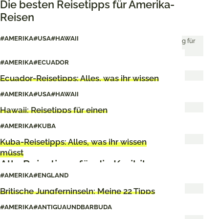
Die besten Reisetipps für Amerika-
Reisen
#AMERIKA
#USA
#HAWAII
Die besten Reisetipps für Oahu auf Hawaii
#AMERIKA
#ECUADOR
Ecuador-Reisetipps: Alles, was ihr wissen
müsst
#AMERIKA
#USA
#HAWAII
Hawaii: Reisetipps für einen
unvergesslichen Urlaub
#AMERIKA
#KUBA
Kuba-Reisetipps: Alles, was ihr wissen
müsst
Alle Reisetipps für die Karibik
#AMERIKA
#ENGLAND
Britische Jungferninseln: Meine 22 Tipps
für die British Virgin Islands
#AMERIKA
#ANTIGUAUNDBARBUDA