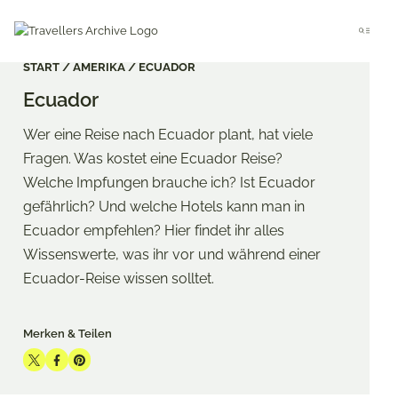
Go
to
Menu
main
content
START
AMERIKA
ECUADOR
Ecuador
Wer eine Reise nach Ecuador plant, hat viele
Fragen. Was kostet eine Ecuador Reise?
Welche Impfungen brauche ich? Ist Ecuador
gefährlich? Und welche Hotels kann man in
Ecuador empfehlen? Hier findet ihr alles
Wissenswerte, was ihr vor und während einer
Ecuador-Reise wissen solltet.
Merken & Teilen
Share
Share
Share
on
on
on