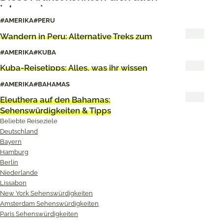
interessieren
#AMERIKA
#PERU
Wandern in Peru: Alternative Treks zum
Inka-Trail
#AMERIKA
#KUBA
Kuba-Reisetipps: Alles, was ihr wissen
müsst
#AMERIKA
#BAHAMAS
Eleuthera auf den Bahamas:
Sehenswürdigkeiten & Tipps
Beliebte Reiseziele
Deutschland
Bayern
Hamburg
Berlin
Niederlande
Lissabon
New York Sehenswürdigkeiten
Amsterdam Sehenswürdigkeiten
Paris Sehenswürdigkeiten