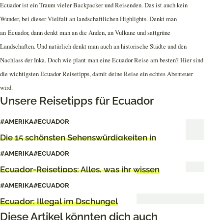
Ecuador ist ein Traum vieler Backpacker und Reisenden. Das ist auch kein
Twitter
Facebook
Pinterest
Wunder, bei dieser Vielfalt an landschaftlichen Highlights. Denkt man
an Ecuador, dann denkt man an die Anden, an Vulkane und sattgrüne
Landschaften. Und natürlich denkt man auch an historische Städte und den
Nachlass der Inka. Doch wie plant man eine Ecuador Reise am besten? Hier sind
die wichtigsten Ecuador Reisetipps, damit deine Reise ein echtes Abenteuer
wird.
Unsere Reisetipps für Ecuador
#AMERIKA
#ECUADOR
Die 15 schönsten Sehenswürdigkeiten in
Ecuador
#AMERIKA
#ECUADOR
Ecuador-Reisetipps: Alles, was ihr wissen
müsst
#AMERIKA
#ECUADOR
Ecuador: Illegal im Dschungel
Diese Artikel könnten dich auch