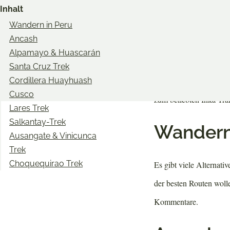
Inhalt
Restaur
Twitter
Facebook
Pinterest
Wandern in Peru
Ancash
Na klar,
Peru
ist schon 
Alpamayo & Huascarán
Aber mal ehrlich, wie 
Santa Cruz Trek
Cordillera Huayhuash
Reisenden zu teilen? W
Cusco
zum beliebten Inka Trai
Lares Trek
Salkantay-Trek
Wandern
Ausangate & Vinicunca
Trek
Choquequirao Trek
Es gibt viele Alternat
der besten Routen woll
Kommentare.