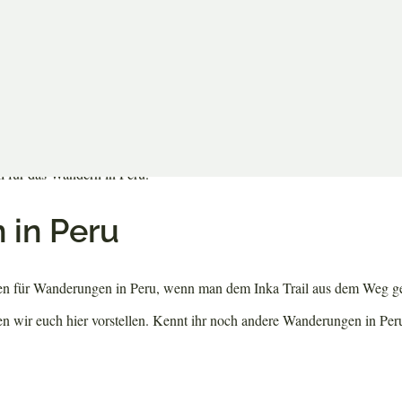
ants und teilt ihre Tipps am liebsten mit der Welt.
längst bekannt als eines der beliebtesten Ziele für Kletterer und Wande
schön ist es, sich einen Spot nach einer ewig langen Wanderung mit ta
ir sind davon nicht die größten Fans und zeigen euch deswegen einige 
l für das Wandern in Peru.
 in Peru
iven für Wanderungen in Peru, wenn man dem Inka Trail aus dem Weg ge
en wir euch hier vorstellen. Kennt ihr noch andere Wanderungen in Per