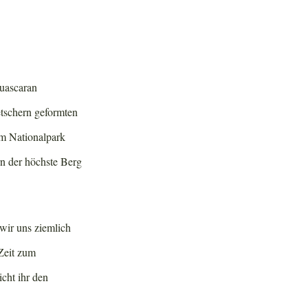
Huascaran
etschern geformten
im Nationalpark
rn der höchste Berg
wir uns ziemlich
Zeit zum
cht ihr den