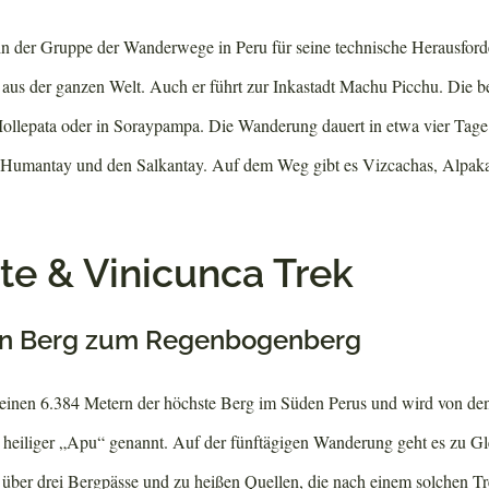
 in der Gruppe der Wanderwege in Peru für seine technische Herausfor
r aus der ganzen Welt. Auch er führt zur Inkastadt Machu Picchu. Die 
Mollepata oder in Soraypampa. Die Wanderung dauert in etwa vier Tage.
n Humantay und den Salkantay. Auf dem Weg gibt es Vizcachas, Alpak
e & Vinicunca Trek
n Berg zum Regenbogenberg
seinen 6.384 Metern der höchste Berg im Süden Perus und wird von de
eiliger „Apu“ genannt. Auf der fünftägigen Wanderung geht es zu Gl
 über drei Bergpässe und zu heißen Quellen, die nach einem solchen Tr