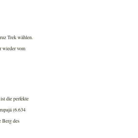
Cruz Trek wählen.
er wieder vom
t die perfekte
rupajá (6.634
e Berg des