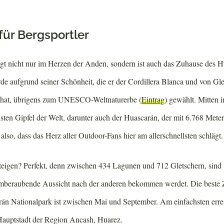
für Bergsportler
gt nicht nur im Herzen der Anden, sondern ist auch das Zuhause des 
de aufgrund seiner Schönheit, die er der Cordillera Blanca und von Gl
 hat, übrigens zum UNESCO-Weltnaturerbe (
Eintrag
) gewählt. Mitten 
hsten Gipfel der Welt, darunter auch der Huascarán, der mit 6.768 Mete
also, dass das Herz aller Outdoor-Fans hier am allerschnellsten schlägt.
steigen? Perfekt, denn zwischen 434 Lagunen und 712 Gletschern, sind 
atemberaubende Aussicht nach der anderen bekommen werdet. Die beste 
án Nationalpark ist zwischen Mai und September. Am einfachsten errei
Hauptstadt der Region Ancash, Huarez.