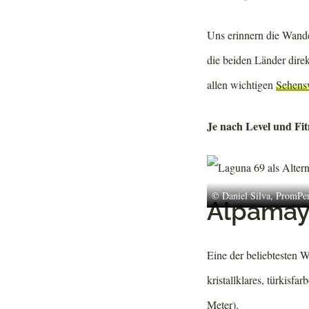
Uns erinnern die Wande
die beiden Länder direk
allen wichtigen
Sehens
Je nach Level und Fit
© Daniel Silva, PromPe
Alpamay
Eine der beliebtesten W
kristallklares, türkisf
Meter).