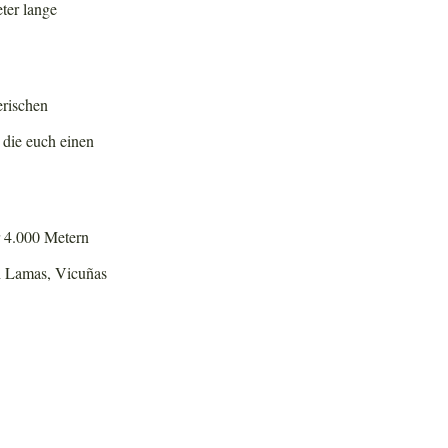
eter lange
erischen
 die euch einen
r 4.000 Metern
ch Lamas, Vicuñas