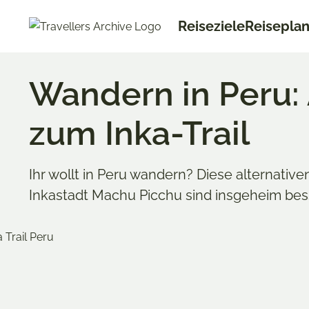
Go
Reiseziele
Reisepla
to
main
content
Wandern in Peru: 
zum Inka-Trail
Ihr wollt in Peru wandern? Diese alternative
Inkastadt Machu Picchu sind insgeheim bes
Anne S
Merken & Teilen
Anne li
Share
Share
Share
Jahren 
on
on
on