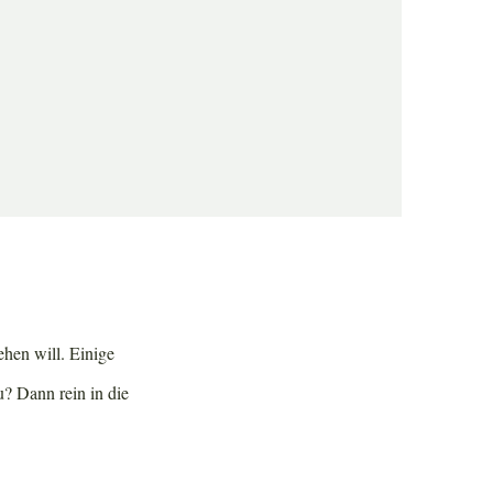
rer in Südamerika.
usend anderen
gute Alternativen
hen will. Einige
u? Dann rein in die