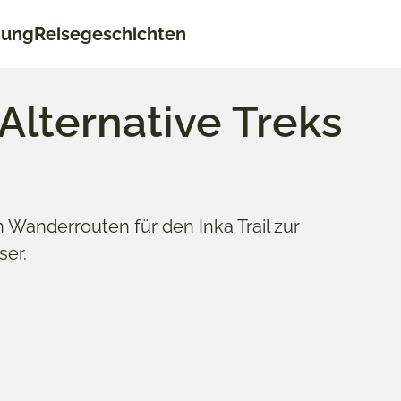
nung
Reisegeschichten
Alternative Treks
n Wanderrouten für den Inka Trail zur
ser.
Aktualisiert am 
teinbach
AMERIKA
,
PE
ebt das Reisen. So sehr, dass sie seit knapp 10
nichts anderes macht. Sie findet stets die besten