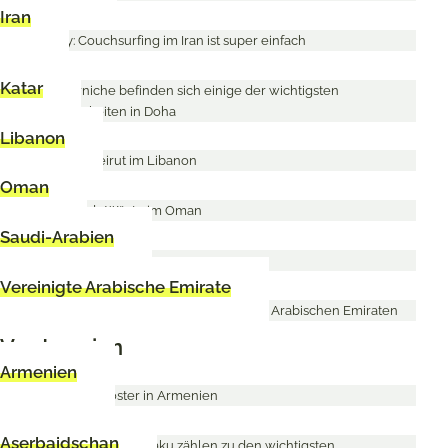
Iran
Katar
Libanon
Oman
Saudi-Arabien
Vereinigte Arabische Emirate
Vorderasien
Armenien
Aserbaidschan