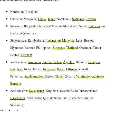
Nordasien: Russland
Ostasien: Mongolei,
China
,
Japan
, Nordkorea,
Südkorea
,
Taiwan
Südasien: Bangladesch, Indien, Bhutan, Malediven, Nepal,
Pakistan
, Sri
Lanka, Afghanistan
Südostasien: Kambodscha,
Indonesien
,
Malaysia
, Laos, Brunei,
Myanmar (Burma), Philippinen,
Singapur
,
Thailand
, Osttimor (Timor-
Leste),
Vietnam
Vorderasien:
Armenien
,
Aserbaidschan
,
Ägypten
, Bahrain,
Georgien
,
Irak
,
Iran
, Israel, Jemen,
Jordanien
,
Katar
,
Libanon
, Kuwait,
Palästina,
Saudi-Arabien
, Syrien,
Türkei
, Zypern,
Vereinigte Arabische
Emirate
Zentralasien:
Kasachstan
, Kirgistan, Tadschikistan, Turkmenistan,
Usbekistan
, Afghanistan (gilt als Schnittstelle von Zentral- und
Südasien)
Südostasien