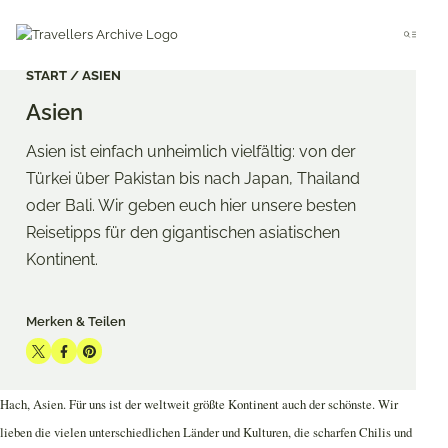
Go
to
Menu
main
content
START
ASIEN
Asien
Asien ist einfach unheimlich vielfältig: von der
Türkei über Pakistan bis nach Japan, Thailand
oder Bali. Wir geben euch hier unsere besten
Reisetipps für den gigantischen asiatischen
Kontinent.
Merken & Teilen
Share
Share
Share
on
on
on
Hach, Asien. Für uns ist der weltweit größte Kontinent auch der schönste. Wir
Twitter
Facebook
Pinterest
lieben die vielen unterschiedlichen Länder und Kulturen, die scharfen Chilis und