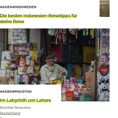
#ASIEN
#INDONESIEN
Die besten Indonesien-Reisetipps für
deine Reise
#ASIEN
#PAKISTAN
Im Labyrinth von Lahore
Beliebte Reiseziele
Deutschland