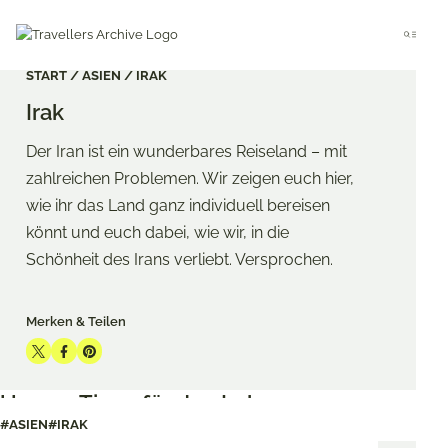
Go
to
Menu
main
content
START
ASIEN
IRAK
Irak
Der Iran ist ein wunderbares Reiseland – mit
zahlreichen Problemen. Wir zeigen euch hier,
wie ihr das Land ganz individuell bereisen
könnt und euch dabei, wie wir, in die
Schönheit des Irans verliebt. Versprochen.
Merken & Teilen
Share
Share
Share
on
on
on
Unsere Tipps für den Irak
Twitter
Facebook
Pinterest
#ASIEN
#IRAK