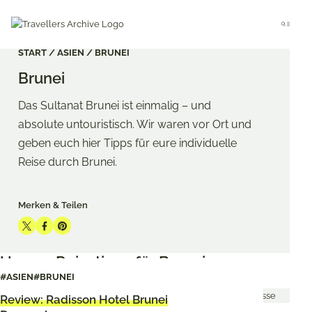
Go
to
Menu
main
content
START
ASIEN
BRUNEI
Brunei
Das Sultanat Brunei ist einmalig – und
absolute untouristisch. Wir waren vor Ort und
geben euch hier Tipps für eure individuelle
Reise durch Brunei.
Merken & Teilen
Share
Share
Share
on
on
on
Unsere Reisetipps für Brunei
Twitter
Facebook
Pinterest
#ASIEN
#BRUNEI
Review: Radisson Hotel Brunei