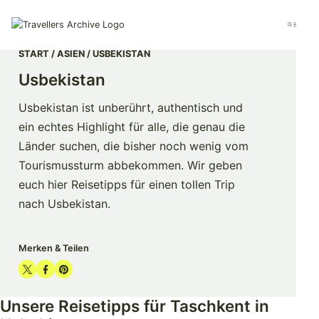
Go
to
Menu
main
content
START
ASIEN
USBEKISTAN
Usbekistan
Usbekistan ist unberührt, authentisch und
ein echtes Highlight für alle, die genau die
Länder suchen, die bisher noch wenig vom
Tourismussturm abbekommen. Wir geben
euch hier Reisetipps für einen tollen Trip
nach Usbekistan.
Merken & Teilen
Share
Share
Share
on
on
on
Unsere Reisetipps für Taschkent in
Twitter
Facebook
Pinterest