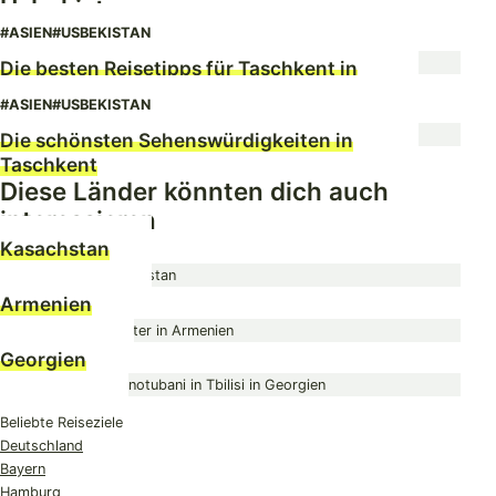
Usbekistan
#ASIEN
#USBEKISTAN
Die besten Reisetipps für Taschkent in
Usbekistan
#ASIEN
#USBEKISTAN
Die schönsten Sehenswürdigkeiten in
Taschkent
Diese Länder könnten dich auch
interessieren
Kasachstan
Armenien
Georgien
Beliebte Reiseziele
Deutschland
Bayern
Hamburg