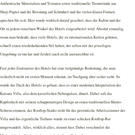
Authentische Materialien und Texturen sowie traditionelle Trennwände aus
Shoji-Papier und die Betonung auf Schönheit und die vielen klaren Formen
sprechen für sich. Hier wurde wirklich darauf geachtet, dass die Kultur und der
Ort in jedem einzelnen Winkel des Hotels eingearbeitet wird. Absolut einmalig,
wenn man bedenkt, dass viele Hotels, die zu internationalen Ketten gehören,
schnell einen wiederkehrenden Stil haben, der selten mit der jeweiligen
Umgebung zu tun hat und (leider) auch recht austauschbar ist.
Fast jeder Zentimeter des Hotels hat eine tiefgründige Bedeutung, die man
sicherlich nicht im ersten Moment erkennt, im Nachgang aber sicher sieht. So
wurde das Dach des Hotels so gebaut, dass es einer modernen Intepretation der
Katsura Villa, also dem kaiserlichen Nebenpalast, ähnelt. Dabei soll das
Kupferdach mit seinem schuppenartigen Design an einen traditionellen Shinto-
Schrein erinnern, das Rooftop-Studio steht für das persönliche Arbeitszimmer der
Villa und das eigentliche Teehaus wurde zu einer schicken Rooftop-Bar
umgewandelt. Alles, wirklich alles, stimmt hier. Dabei verschmilzt die