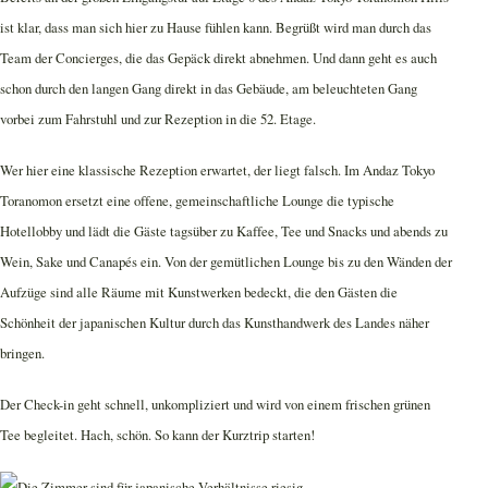
ist klar, dass man sich hier zu Hause fühlen kann. Begrüßt wird man durch das
Team der Concierges, die das Gepäck direkt abnehmen. Und dann geht es auch
schon durch den langen Gang direkt in das Gebäude, am beleuchteten Gang
vorbei zum Fahrstuhl und zur Rezeption in die 52. Etage.
Wer hier eine klassische Rezeption erwartet, der liegt falsch. Im Andaz Tokyo
Toranomon ersetzt eine offene, gemeinschaftliche Lounge die typische
Hotellobby und lädt die Gäste tagsüber zu Kaffee, Tee und Snacks und abends zu
Wein, Sake und Canapés ein. Von der gemütlichen Lounge bis zu den Wänden der
Aufzüge sind alle Räume mit Kunstwerken bedeckt, die den Gästen die
Schönheit der japanischen Kultur durch das Kunsthandwerk des Landes näher
bringen.
Der Check-in geht schnell, unkompliziert und wird von einem frischen grünen
Tee begleitet. Hach, schön. So kann der Kurztrip starten!