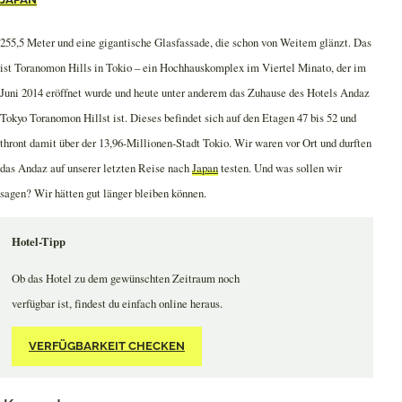
255,5 Meter und eine gigantische Glasfassade, die schon von Weitem glänzt. Das
ist Toranomon Hills in Tokio – ein Hochhauskomplex im Viertel Minato, der im
Juni 2014 eröffnet wurde und heute unter anderem das Zuhause des Hotels Andaz
Tokyo Toranomon Hillst ist. Dieses befindet sich auf den Etagen 47 bis 52 und
thront damit über der 13,96-Millionen-Stadt Tokio. Wir waren vor Ort und durften
das Andaz auf unserer letzten Reise nach
Japan
testen. Und was sollen wir
sagen? Wir hätten gut länger bleiben können.
Hotel-Tipp
Ob das Hotel zu dem gewünschten Zeitraum noch
verfügbar ist, findest du einfach online heraus.
VERFÜGBARKEIT CHECKEN