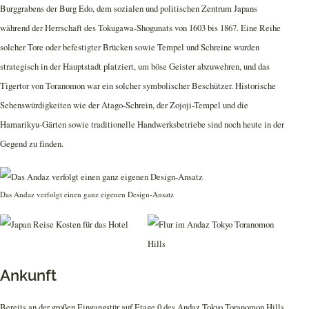
Burggrabens der Burg Edo, dem sozialen und politischen Zentrum Japans
während der Herrschaft des Tokugawa-Shogunats von 1603 bis 1867. Eine Reihe
solcher Tore oder befestigter Brücken sowie Tempel und Schreine wurden
strategisch in der Hauptstadt platziert, um böse Geister abzuwehren, und das
Tigertor von Toranomon war ein solcher symbolischer Beschützer. Historische
Sehenswürdigkeiten wie der Atago-Schrein, der Zojoji-Tempel und die
Hamarikyu-Gärten sowie traditionelle Handwerksbetriebe sind noch heute in der
Gegend zu finden.
Das Andaz verfolgt einen ganz eigenen Design-Ansatz
Ankunft
Bereits an der großen Eingangstür auf Etage 0 des Andaz Tokyo Toranomon Hills