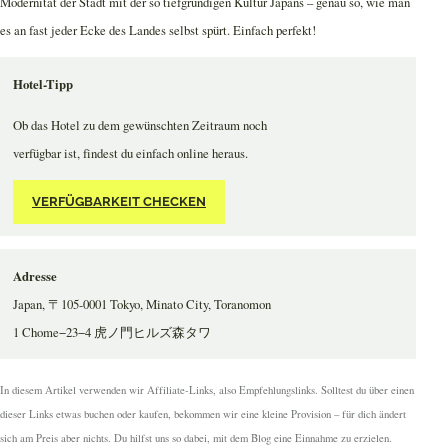
Modernität der Stadt mit der so tiefgründigen Kultur Japans – genau so, wie man
es an fast jeder Ecke des Landes selbst spürt. Einfach perfekt!
Hotel-Tipp
Ob das Hotel zu dem gewünschten Zeitraum noch
verfügbar ist, findest du einfach online heraus.
VERFÜGBARKEIT CHECKEN
Adresse
Japan, 〒105-0001 Tokyo, Minato City, Toranomon
1 Chome−23−4 虎ノ門ヒルズ森タワ
In diesem Artikel verwenden wir Affiliate-Links, also Empfehlungslinks. Solltest du über einen
dieser Links etwas buchen oder kaufen, bekommen wir eine kleine Provision – für dich ändert
sich am Preis aber nichts. Du hilfst uns so dabei, mit dem Blog eine Einnahme zu erzielen.