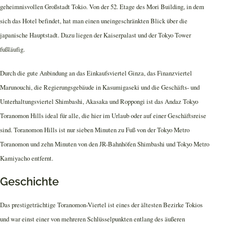
geheimnisvollen Großstadt Tokio. Von der 52. Etage des Mori Building, in dem
sich das Hotel befindet, hat man einen uneingeschränkten Blick über die
japanische Hauptstadt. Dazu liegen der Kaiserpalast und der Tokyo Tower
fußläufig.
Durch die gute Anbindung an das Einkaufsviertel Ginza, das Finanzviertel
Marunouchi, die Regierungsgebäude in Kasumigaseki und die Geschäfts- und
Unterhaltungsviertel Shimbashi, Akasaka und Roppongi ist das Andaz Tokyo
Toranomon Hills ideal für alle, die hier im Urlaub oder auf einer Geschäftsreise
sind. Toranomon Hills ist nur sieben Minuten zu Fuß von der Tokyo Metro
Toranomon und zehn Minuten von den JR-Bahnhöfen Shimbashi und Tokyo Metro
Kamiyacho entfernt.
Geschichte
Das prestigeträchtige Toranomon-Viertel ist eines der ältesten Bezirke Tokios
und war einst einer von mehreren Schlüsselpunkten entlang des äußeren