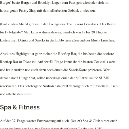
Burger) beste Burger und Brooklyn Lager vom Fass genießen oder sich im
hauseigenen Pastry Shop mit dem allerbesten Gebäck eindecken.
(Fast) jeden Abend gibt es in der Lounge des The Tavern Live-Jazz. Das Beste
für Hotelgäste? Man kann währenddessen, nämlich von 18 bis 20 Uhr, die
kostenlosen Drinks und Snacks in der Lobby genießen und der Musik lauschen.
Absolutes Highlight ist ganz sicher die Rooftop Bar, die bis heute die höchste
Rooftop Bar in Tokio ist. Auf der 52. Etage könnt ihr die besten Cocktails weit
und breit trinken und euch dazu noch durch die Snack-Karte probieren. Wer
danach noch Hunger hat, sollte unbedingt einen der 8 Plätze im the SUSHI
reservieren. Das hoteleigene Sushi-Restaurant versorgt euch mit frischem Fisch
und allerbestem Sushi.
Spa & Fitness
Auf der 37. Etage wartet Entspannung auf euch. Der AO Spa & Club bietet euch
einen großzügigen Spa- und Fitnessbereich auf einer Fläche von 1.350