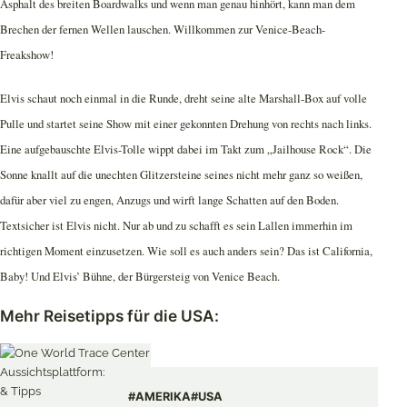
Asphalt des breiten Boardwalks und wenn man genau hinhört, kann man dem
Brechen der fernen Wellen lauschen. Willkommen zur Venice-Beach-
Freakshow!
Elvis schaut noch einmal in die Runde, dreht seine alte Marshall-Box auf volle
Pulle und startet seine Show mit einer gekonnten Drehung von rechts nach links.
Eine aufgebauschte Elvis-Tolle wippt dabei im Takt zum „Jailhouse Rock“. Die
Sonne knallt auf die unechten Glitzersteine seines nicht mehr ganz so weißen,
dafür aber viel zu engen, Anzugs und wirft lange Schatten auf den Boden.
Textsicher ist Elvis nicht. Nur ab und zu schafft es sein Lallen immerhin im
richtigen Moment einzusetzen. Wie soll es auch anders sein? Das ist California,
Baby! Und Elvis’ Bühne, der Bürgersteig von Venice Beach.
Mehr Reisetipps für die USA:
#AMERIKA
#USA