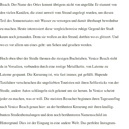
Beach. Der Name des Ortes kommt übrigens nicht von ungefähr. Er stammt von
den vielen Kanälen, die einst unweit vom Strand angelegt wurden, um diesen
Teil des Sonnenstaates mit Wasser zu versorgen und damit überhaupt bewohnbar
zu machen. Heute interessiert diese vergleichsweise ruhige Gegend der Stadt
kaum noch jemanden. Denn sie wollen an den Strand, dorthin wo es glitzert. Und
wo es vor allem um eines geht: um Sehen und gesehen werden.
Hoch oben über der Straße thronen die riesigen Buchstaben. Venice Beach steht
da in Versalien, verbunden durch eine rostige Metallkette, von Laterne zu
Laterne gespannt. Die Kreuzung ist, wie fast immer, gut gefüllt. Hupende
Taxifahrer verscheuchen die ungeliebten Touristen mit ihren Selfiesticks von der
Straße, andere Autos schlängeln sich gekonnt um sie herum. In Venice scheint
jeder zu machen, was er will. Die meisten Besucher beginnen ihren Tagesausflug
nach Venice Beach genau hier: an der berühmten Kreuzung mit ihren knallig-
bunten Straßenbemalungen und dem noch berühmteren Namensschild im
Hintergrund. Dies ist der Eingang in eine andere Welt. Das perfekte Instagram-