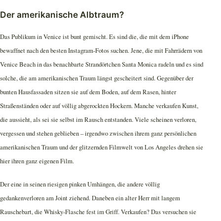
Der amerikanische Albtraum?
Das Publikum in Venice ist bunt gemischt. Es sind die, die mit dem iPhone
bewaffnet nach den besten Instagram-Fotos suchen. Jene, die mit Fahrrädern von
Venice Beach in das benachbarte Strandörtchen Santa Monica radeln und es sind
solche, die am amerikanischen Traum längst gescheitert sind. Gegenüber der
bunten Hausfassaden sitzen sie auf dem Boden, auf dem Rasen, hinter
Straßenständen oder auf völlig abgerockten Hockern. Manche verkaufen Kunst,
die aussieht, als sei sie selbst im Rausch entstanden. Viele scheinen verloren,
vergessen und stehen geblieben – irgendwo zwischen ihrem ganz persönlichen
amerikanischen Traum und der glitzernden Filmwelt von Los Angeles drehen sie
hier ihren ganz eigenen Film.
Der eine in seinen riesigen pinken Umhängen, die andere völlig
gedankenverloren am Joint ziehend. Daneben ein alter Herr mit langem
Rauschebart, die Whisky-Flasche fest im Griff. Verkaufen? Das versuchen sie