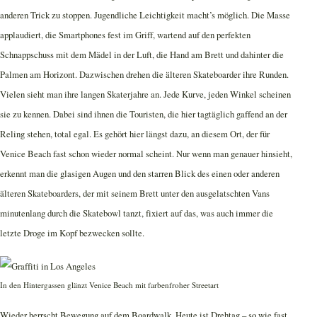
anderen Trick zu stoppen. Jugendliche Leichtigkeit macht’s möglich. Die Masse
applaudiert, die Smartphones fest im Griff, wartend auf den perfekten
Schnappschuss mit dem Mädel in der Luft, die Hand am Brett und dahinter die
Palmen am Horizont. Dazwischen drehen die älteren Skateboarder ihre Runden.
Vielen sieht man ihre langen Skaterjahre an. Jede Kurve, jeden Winkel scheinen
sie zu kennen. Dabei sind ihnen die Touristen, die hier tagtäglich gaffend an der
Reling stehen, total egal. Es gehört hier längst dazu, an diesem Ort, der für
Venice Beach fast schon wieder normal scheint. Nur wenn man genauer hinsieht,
erkennt man die glasigen Augen und den starren Blick des einen oder anderen
älteren Skateboarders, der mit seinem Brett unter den ausgelatschten Vans
minutenlang durch die Skatebowl tanzt, fixiert auf das, was auch immer die
letzte Droge im Kopf bezwecken sollte.
In den Hintergassen glänzt Venice Beach mit farbenfroher Streetart
Wieder herrscht Bewegung auf dem Boardwalk. Heute ist Drehtag – so wie fast