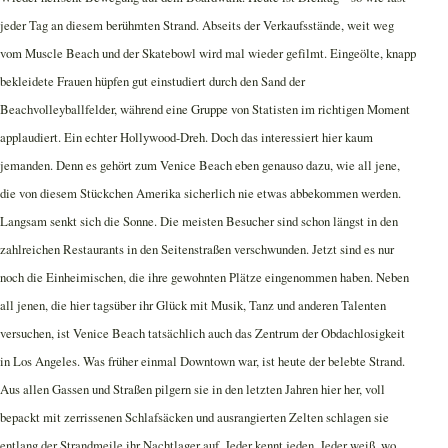
jeder Tag an diesem berühmten Strand. Abseits der Verkaufsstände, weit weg
vom Muscle Beach und der Skatebowl wird mal wieder gefilmt. Eingeölte, knapp
bekleidete Frauen hüpfen gut einstudiert durch den Sand der
Beachvolleyballfelder, während eine Gruppe von Statisten im richtigen Moment
applaudiert. Ein echter Hollywood-Dreh. Doch das interessiert hier kaum
jemanden. Denn es gehört zum Venice Beach eben genauso dazu, wie all jene,
die von diesem Stückchen Amerika sicherlich nie etwas abbekommen werden.
Langsam senkt sich die Sonne. Die meisten Besucher sind schon längst in den
zahlreichen Restaurants in den Seitenstraßen verschwunden. Jetzt sind es nur
noch die Einheimischen, die ihre gewohnten Plätze eingenommen haben. Neben
all jenen, die hier tagsüber ihr Glück mit Musik, Tanz und anderen Talenten
versuchen, ist Venice Beach tatsächlich auch das Zentrum der Obdachlosigkeit
in Los Angeles. Was früher einmal Downtown war, ist heute der belebte Strand.
Aus allen Gassen und Straßen pilgern sie in den letzten Jahren hier her, voll
bepackt mit zerrissenen Schlafsäcken und ausrangierten Zelten schlagen sie
entlang der Strandmeile ihr Nachtlager auf. Jeder kennt jeden. Jeder weiß, wo