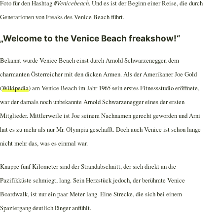
Foto für den Hashtag
#Venicebeach
. Und es ist der Beginn einer Reise, die durch
Generationen von Freaks des Venice Beach führt.
„Welcome to the Venice Beach freakshow!“
Bekannt wurde Venice Beach einst durch Arnold Schwarzenegger, dem
charmanten Österreicher mit den dicken Armen. Als der Amerikaner Joe Gold
(
Wikipedia
) am Venice Beach im Jahr 1965 sein erstes Fitnessstudio eröffnete,
war der damals noch unbekannte Arnold Schwarzenegger eines der ersten
Mitglieder. Mittlerweile ist Joe seinem Nachnamen gerecht geworden und Arni
hat es zu mehr als nur Mr. Olympia geschafft. Doch auch Venice ist schon lange
nicht mehr das, was es einmal war.
Knappe fünf Kilometer sind der Strandabschnitt, der sich direkt an die
Pazifikküste schmiegt, lang. Sein Herzstück jedoch, der berühmte Venice
Boardwalk, ist nur ein paar Meter lang. Eine Strecke, die sich bei einem
Spaziergang deutlich länger anfühlt.