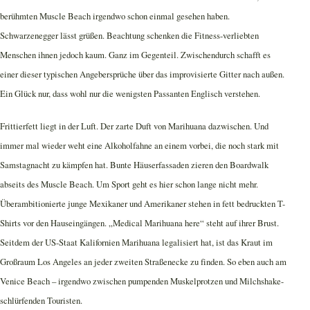
berühmten Muscle Beach irgendwo schon einmal gesehen haben.
Schwarzenegger lässt grüßen. Beachtung schenken die Fitness-verliebten
Menschen ihnen jedoch kaum. Ganz im Gegenteil. Zwischendurch schafft es
einer dieser typischen Angebersprüche über das improvisierte Gitter nach außen.
Ein Glück nur, dass wohl nur die wenigsten Passanten Englisch verstehen.
Frittierfett liegt in der Luft. Der zarte Duft von Marihuana dazwischen. Und
immer mal wieder weht eine Alkoholfahne an einem vorbei, die noch stark mit
Samstagnacht zu kämpfen hat. Bunte Häuserfassaden zieren den Boardwalk
abseits des Muscle Beach. Um Sport geht es hier schon lange nicht mehr.
Überambitionierte junge Mexikaner und Amerikaner stehen in fett bedruckten T-
Shirts vor den Hauseingängen. „Medical Marihuana here“ steht auf ihrer Brust.
Seitdem der US-Staat Kalifornien Marihuana legalisiert hat, ist das Kraut im
Großraum Los Angeles an jeder zweiten Straßenecke zu finden. So eben auch am
Venice Beach – irgendwo zwischen pumpenden Muskelprotzen und Milchshake-
schlürfenden Touristen.