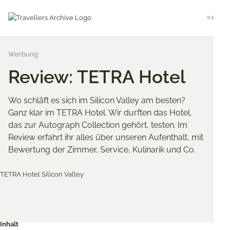
Go
to
Menu
main
content
Review: TETRA Hotel
Wo schläft es sich im Silicon Valley am besten?
Ganz klar im TETRA Hotel. Wir durften das Hotel,
das zur Autograph Collection gehört, testen. Im
Review erfahrt ihr alles über unseren Aufenthalt, mit
Bewertung der Zimmer, Service, Kulinarik und Co.
Merken & Teilen
Share
Share
Share
on
on
on
Inhalt
Twitter
Facebook
Pinterest