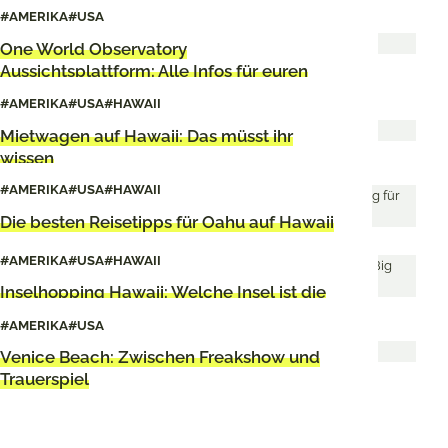
der Boeing 777-300
#AMERIKA
#USA
One World Observatory
Aussichtsplattform: Alle Infos für euren
Besuch
#AMERIKA
#USA
#HAWAII
Mietwagen auf Hawaii: Das müsst ihr
wissen
#AMERIKA
#USA
#HAWAII
Die besten Reisetipps für Oahu auf Hawaii
#AMERIKA
#USA
#HAWAII
Inselhopping Hawaii: Welche Insel ist die
schönste?
#AMERIKA
#USA
Venice Beach: Zwischen Freakshow und
Trauerspiel