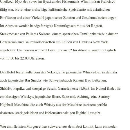
Chefkoch Myo, der zuvor im Hyatt an der Fisherman’s Wharf in San Francisco
tätig war, bietet eine vielseitige kalifornische Speisekarte mit asiatischen
Einflüssen und einer Vielzahl japanischer Zutaten und Geschmacksrichtungen.
Im Adrestia werden handgefertigtes Keramikgeschirr aus der Region,
Steakmesser von Pallares Solsona, einem spanischen Familienbetrieb in dritter
Generation, und Baumwollservietten aus Leinen von Hawkins New York
angeboten. Das nennen wir next Level. Ihr auch? Im Adrestia könnt ihr täglich
von 17:00 bis 22:00 Uhr essen.
Das Hotel bietet außerdem das Nokori, eine japanische Whisky-Bar, in dem ihr
auch japanische Bar-Snacks wie Schweinebauch-Kakuni-Bao-Brötchen,
Shishito-Paprika und knusprige Sesam-Garnelen essen könnt. Im Nokori findet ihr
erstklassigen Whiskys, japanische Biere, Sake und, Achtung, eine Suntory
Highball-Maschine, die euch Whisky aus der Maschine in einem perfekt
dosierten, stark gekühlten und kohlensäurehaltigen Highball ausgibt.
Wer am nächsten Morgen etwas schwerer aus dem Bett kommt, kann entweder