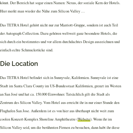
könnt. Der Bereich hat sogar einen Namen: Nexus, der soziale Kern der Hotels.
Hier merkt man wieder die Nähe zum Silicon Valley …
Das TETRA Hotel gehört nicht nur zur Marriott-Gruppe, sondern ist auch Teil
der Autograph Collection. Dazu gehören weltweit ganz besondere Hotels, die
sich durch ein bestimmtes und vor allem durchdachtes Design auszeichnen und
einfach echte Schmuckstücke sind.
Die Location
Das TETRA Hotel befindet sich in Sunnyvale, Kalifornien. Sunnyvale ist eine
Stadt im Santa Clara County im US-Bundesstaat Kalifornien, grenzt im Westen
an San José und hat ca. 150.000 Einwohner. Tatsächlich gilt die Stadt als
Zentrum des Silicon Valley. Vom Hotel aus erreicht ihr in nur einer Stunde den
Flughafen San Jose. Außerdem ist es von hier aus überhaupt nicht weit zum
coolen Konzert-Komplex Shoreline Amphitheatre (
Website
). Wenn ihr im
Silicon Valley seid, um die berühmten Firmen zu besuchen, dann habt ihr diese