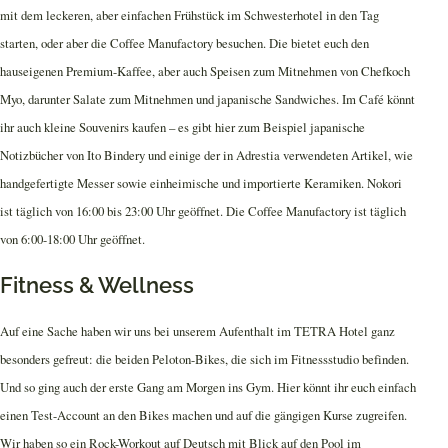
mit dem leckeren, aber einfachen Frühstück im Schwesterhotel in den Tag
starten, oder aber die Coffee Manufactory besuchen. Die bietet euch den
hauseigenen Premium-Kaffee, aber auch Speisen zum Mitnehmen von Chefkoch
Myo, darunter Salate zum Mitnehmen und japanische Sandwiches. Im Café könnt
ihr auch kleine Souvenirs kaufen – es gibt hier zum Beispiel japanische
Notizbücher von Ito Bindery und einige der in Adrestia verwendeten Artikel, wie
handgefertigte Messer sowie einheimische und importierte Keramiken. Nokori
ist täglich von 16:00 bis 23:00 Uhr geöffnet. Die Coffee Manufactory ist täglich
von 6:00-18:00 Uhr geöffnet.
Fitness & Wellness
Auf eine Sache haben wir uns bei unserem Aufenthalt im TETRA Hotel ganz
besonders gefreut: die beiden Peloton-Bikes, die sich im Fitnessstudio befinden.
Und so ging auch der erste Gang am Morgen ins Gym. Hier könnt ihr euch einfach
einen Test-Account an den Bikes machen und auf die gängigen Kurse zugreifen.
Wir haben so ein Rock-Workout auf Deutsch mit Blick auf den Pool im