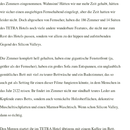
des Zimmers eingenommen. Wahnsinn! Hätten wir nur mehr Zeit gehabt, hätten
wir sicher einen ausgiebigen Fernsehabend eingelegt, aber die Zeit hatten wir
leider nicht. Doch abgesehen von Fernseher, haben die 186 Zimmer und 14 Suiten
des TETRA Hotels noch viele andere wunderbare Features, die nicht nur zum
Rest des Hotels passen, sondern vor allem zu der hippen und aufstrebenden
Gegend des Silicon Valleys.
Die Zimmer komplett hell gehalten, haben eine gigantische Fensterfront (ja,
größer als der Fernseher), haben ein großes Sofa zum Entspannen, ein unglaublich
gemütliches Bett mit viel zu teurer Bettwäsche und ein Badezimmer, das so
auch gut als Setting für einen dieser Filme fungieren könnte, in dem Menschen in
das Jahr 2122 reisen. Ihr findet im Zimmer nicht nur sündhaft teures Leder am
Kopfende eures Betts, sondern auch vernickelte Holzoberflächen, dekorative
Muscheltischplatten und einen Marmor-Waschtisch. Wenn schon Silicon Valley,
dann so richtig.
Den Morgen startet ihr im TETRA Hotel übrigens mit einem Kaffee im Bett,