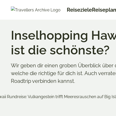
Go
Reiseziele
Reisepla
to
main
content
Inselhopping Hawa
ist die schönste?
Wir geben dir einen groben Überblick über d
welche die richtige für dich ist. Auch verrat
Roadtrip verbinden kannst.
Merken & Teilen