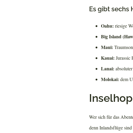
Es gibt sechs 
Oahu:
riesige We
Big Island (Haw
Maui:
Traumsonn
Kauai:
Jurassic 
Lanai:
absolute
Molokai:
dem Ur
Inselho
Wer sich für das Abente
denn Inlandsflüge sind 