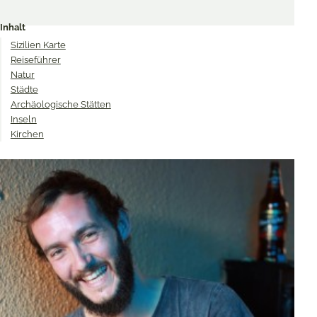
Share
Share
Share
on
on
on
Inhalt
Twitter
Facebook
Pinterest
Sizilien Karte
Reiseführer
Natur
Städte
Archäologische Stätten
Inseln
Kirchen