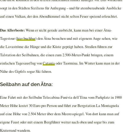
sorgt in den Städten Siziliens für Aufregung – und für atemberaubende Ausblicke
auf einen Vulkan, der den Abendhimmel nicht selten Feuer speiend erleuchtet.
Das Allerbeste:
Wenn er nicht gerade ausbricht, kann man bei einer Ätna-
Tagestour (
hier buchbar
) den Ätna besuchen und mit eigenem Auge sehen, wie
die Lavaströme die Hänge und die Küste geprägt haben. Straßen führen zur
Talstation der Seilbahnen, die einen zum 2.500-Meter-Punkt bringen, einem
einfachen Tagesausflug von
Catania
oder Taormina. Im Winter kann man in der
Nähe des Gipfels sogar Ski fahren.
Seilbahn auf den Ätna:
Eine Fahrt mit der Seilbahn Telecabina-Funivia dell’Etna vom Parkplatz in 1900
Meter Höhe kostet 30 Euro pro Person und führt zur Bergstation La Montagnola
auf eine Höhe von 2.504 Meter über dem Meeresspiegel. Von dort kann man auf
eigene Faust oder mit einem Bergführer weiter nach oben und sogar bis zum
Kraterrand wandern.