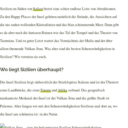
Sizilien im Süden von
Italien
bietet eine schier endlose Liste von Attraktionen.
Zu den Happy Places der Insel gehören natürlich die Strände, die Aussichten auf
die nie enden wollenden Küstenlinien und das blau schimmernde Meer. Dann gibt
es da aber noch die kuriosen Ruinen wie das Tal der Tempel und das Theater von
Taormina. Und zu guter Letzt wartet das Vermächtnis der Mafia und der über
allem thronende Vulkan Ätna. Was aber sind die besten Sehenswürdigkeiten in
Sizilien? Wir verraten sie euch.
Wo liegt Sizilien überhaupt?
Die Insel Sizilien liegt südwestlich der Stiefelspitze Italiens und ist der Überrest
einer Landbrücke, die einst
Europa
und
Afrika
verband. Das geografisch
markanteste Merkmal der Insel ist der Vulkan Ätna und die größte Stadt ist
Palermo. Aber fangen wir mit den Sehenswürdigkeiten Siziliens mal dort an, wo
die Insel am schönsten ist: in der Natur.