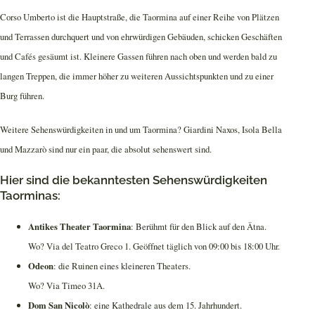
Corso Umberto ist die Hauptstraße, die Taormina auf einer Reihe von Plätzen
und Terrassen durchquert und von ehrwürdigen Gebäuden, schicken Geschäften
und Cafés gesäumt ist. Kleinere Gassen führen nach oben und werden bald zu
langen Treppen, die immer höher zu weiteren Aussichtspunkten und zu einer
Burg führen.
Weitere Sehenswürdigkeiten in und um Taormina? Giardini Naxos, Isola Bella
und Mazzarò sind nur ein paar, die absolut sehenswert sind.
Hier sind die bekanntesten Sehenswürdigkeiten
Taorminas:
Antikes Theater Taormina
: Berühmt für den Blick auf den Ätna.
Wo? Via del Teatro Greco 1. Geöffnet täglich von 09:00 bis 18:00 Uhr.
Odeon
: die Ruinen eines kleineren Theaters.
Wo? Via Timeo 31A.
Dom San Nicolò
: eine Kathedrale aus dem 15. Jahrhundert.