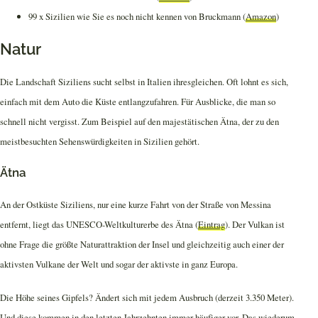
99 x Sizilien wie Sie es noch nicht kennen von Bruckmann (
Amazon
)
Natur
Die Landschaft Siziliens sucht selbst in Italien ihresgleichen. Oft lohnt es sich,
einfach mit dem Auto die Küste entlangzufahren. Für Ausblicke, die man so
schnell nicht vergisst. Zum Beispiel auf den majestätischen Ätna, der zu den
meistbesuchten Sehenswürdigkeiten in Sizilien gehört.
Ätna
An der Ostküste Siziliens, nur eine kurze Fahrt von der Straße von Messina
entfernt, liegt das UNESCO-Weltkulturerbe des Ätna (
Eintrag
). Der Vulkan ist
ohne Frage die größte Naturattraktion der Insel und gleichzeitig auch einer der
aktivsten Vulkane der Welt und sogar der aktivste in ganz Europa.
Die Höhe seines Gipfels? Ändert sich mit jedem Ausbruch (derzeit 3.350 Meter).
Und diese kommen in den letzten Jahrzehnten immer häufiger vor. Das wiederum