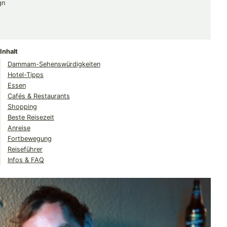
Merken & Teilen
Share
Share
Share
on
on
on
Inhalt
Twitter
Facebook
Pinterest
Dammam-Sehenswürdigkeiten
Hotel-Tipps
Essen
Cafés & Restaurants
Shopping
Beste Reisezeit
Anreise
Fortbewegung
Reiseführer
Infos & FAQ