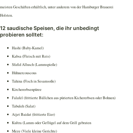
meisten Geschäften erhältlich, unter anderem von der Hamburger Brauerei
Holsten.
12 saudische Speisen, die ihr unbedingt
probieren solltet:
Hashi (Baby-Kamel)
Kabsa (Fleisch mit Reis)
Sfafid Allusch (Lammspieße)
Hühnercouscous
Tahina (Fisch in Sesamsoße)
Kirchererbsenpüree
Falafel (frittierte Bällchen aus pürierten Kichererbsen oder Bohnen)
Tabuleh (Salat)
Aijet Baidat (frittierte Eier)
Kultra (Lamm oder Geflügel auf dem Grill gebraten
Meze (Viele kleine Gerichte)