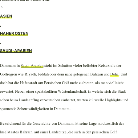
ASIEN
,
NAHER OSTEN
,
SAUDI-ARABIEN
Dammam in
Saudi-Arabien
steht im Schatten vieler beliebter Reiseziele der
Golfregion wie Riyadh, Jeddah oder dem nahe gelegenen Bahrain und
Doha
. Und
doch hat die Hafenstadt am Persischen Golf mehr zu bieten, als man vielleicht
erwartet. Neben einer spektakulären Wüstenlandschaft, in welche sich die Stadt
schon beim Landeanflug verwunschen einbettet, warten kulturelle Highlights und
spannende Sehenswürdigkeiten in Dammam.
Bezeichnend für die Geschichte von Dammam ist seine Lage nordwestlich des
Inselstaates Bahrain, auf einer Landspitze, die sich in den persischen Golf