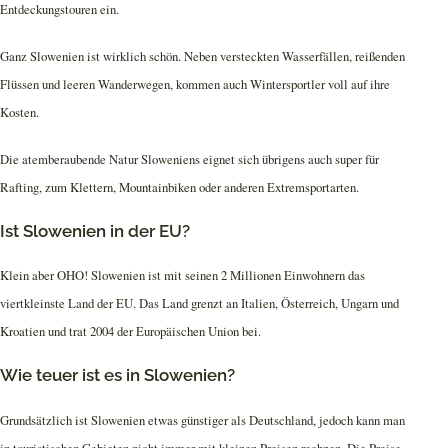
Entdeckungstouren ein.
Ganz Slowenien ist wirklich schön. Neben versteckten Wasserfällen, reißenden
Flüssen und leeren Wanderwegen, kommen auch Wintersportler voll auf ihre
Kosten.
Die atemberaubende Natur Sloweniens eignet sich übrigens auch super für
Rafting, zum Klettern, Mountainbiken oder anderen Extremsportarten.
Ist Slowenien in der EU?
Klein aber OHO! Slowenien ist mit seinen 2 Millionen Einwohnern das
viertkleinste Land der EU. Das Land grenzt an Italien, Österreich, Ungarn und
Kroatien und trat 2004 der Europäischen Union bei.
Wie teuer ist es in Slowenien?
Grundsätzlich ist Slowenien etwas günstiger als Deutschland, jedoch kann man
in touristischen Gebieten nicht immer mit kleinen Preisen rechnen. Die Preise