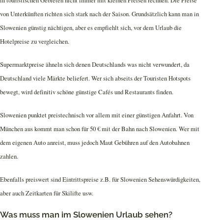
von Unterkünften richten sich stark nach der Saison. Grundsätzlich kann man in
Slowenien günstig nächtigen, aber es empfiehlt sich, vor dem Urlaub die
Hotelpreise zu vergleichen.
Supermarktpreise ähneln sich denen Deutschlands was nicht verwundert, da
Deutschland viele Märkte beliefert. Wer sich abseits der Touristen Hotspots
bewegt, wird definitiv schöne günstige Cafés und Restaurants finden.
Slowenien punktet preistechnisch vor allem mit einer günstigen Anfahrt. Von
München aus kommt man schon für 50 € mit der Bahn nach Slowenien. Wer mit
dem eigenen Auto anreist, muss jedoch Maut Gebühren auf den Autobahnen
zahlen.
Ebenfalls preiswert sind Eintrittspreise z.B. für Slowenien Sehenswürdigkeiten,
aber auch Zeitkarten für Skilifte usw.
Was muss man im Slowenien Urlaub sehen?