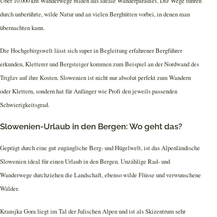
Über 10.000 km Wanderwege bilden das ideale Wanderparadies. Die Wege führen
durch unberührte, wilde Natur und an vielen Berghütten vorbei, in denen man
übernachten kann.
Die Hochgebirgswelt lässt sich super in Begleitung erfahrener Bergführer
erkunden, Kletterer und Bergsteiger kommen zum Beispiel an der Nordwand des
Triglav auf ihre Kosten. Slowenien ist nicht nur absolut perfekt zum Wandern
oder Klettern, sondern hat für Anfänger wie Profi den jeweils passenden
Schwierigkeitsgrad.
Slowenien-Urlaub in den Bergen: Wo geht das?
Geprägt durch eine gut zugängliche Berg- und Hügelwelt, ist das Alpenländische
Slowenien ideal für einen Urlaub in den Bergen. Unzählige Rad- und
Wanderwege durchziehen die Landschaft, ebenso wilde Flüsse und verwunschene
Wälder.
Kransjka Gora liegt im Tal der Julischen Alpen und ist als Skizentrum sehr