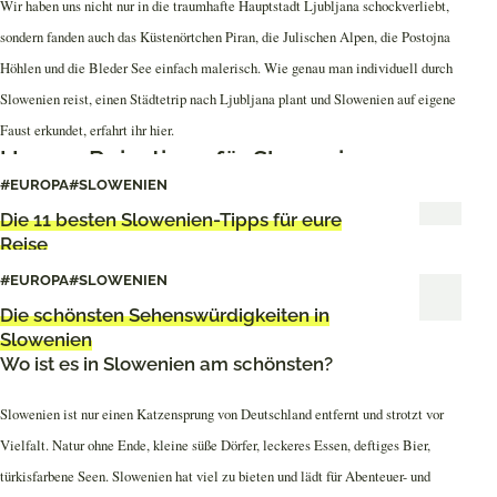
Wir haben uns nicht nur in die traumhafte Hauptstadt Ljubljana schockverliebt,
sondern fanden auch das Küstenörtchen Piran, die Julischen Alpen, die Postojna
Höhlen und die Bleder See einfach malerisch. Wie genau man individuell durch
Slowenien reist, einen Städtetrip nach Ljubljana plant und Slowenien auf eigene
Faust erkundet, erfahrt ihr hier.
Unsere Reisetipps für Slowenien
#EUROPA
#SLOWENIEN
Die 11 besten Slowenien-Tipps für eure
Reise
#EUROPA
#SLOWENIEN
Die schönsten Sehenswürdigkeiten in
Slowenien
Wo ist es in Slowenien am schönsten?
Slowenien ist nur einen Katzensprung von Deutschland entfernt und strotzt vor
Vielfalt. Natur ohne Ende, kleine süße Dörfer, leckeres Essen, deftiges Bier,
türkisfarbene Seen. Slowenien hat viel zu bieten und lädt für Abenteuer- und