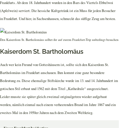
Frankfurts. Ab dem 18. Jahrhundert wurden in den Bars des Viertels Ebbelwoi
(Apfelwein) serviert. Die hessiche Kultgetränk ist ein Muss für jeden Besucher
in Frankfurt. Und hier, in Sachsenhausen, schmeckt das süffige Zeug am besten.
Den Kaiserdom St. Bartholomäus solltet ihr auf eurem Frankfurt-Trip unbedingt besuchen
Kaiserdom St. Bartholomäus
Auch wer kein Freund von Gotteshäusern ist, sollte sich den Kaiserdom St.
Bartholomäus im Frankfurt anschauen. Ihm kommt eine ganz besondere
Bedeutung zu. Diese ehemalige Stiftskirche wurde im 13. und 14. Jahrhundert im
gotischen Stil erbaut und 1562 mit dem Titel „Kathedrale“ ausgezeichnet.
Leider musste sie später gleich zweimal originalgetreu wieder aufgebaut
werden, nämlich einmal nach einem verheerenden Brand im Jahre 1867 und ein
zweites Mal in den 1950er Jahren nach dem Zweiten Weltkrieg.
Unser Frankfurt Insidertipp