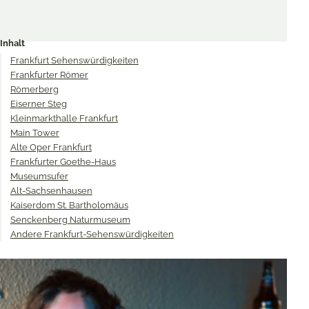
Share
Share
Share
on
on
on
Inhalt
Twitter
Facebook
Pinterest
Frankfurt Sehenswürdigkeiten
Frankfurter Römer
Römerberg
Eiserner Steg
Kleinmarkthalle Frankfurt
Main Tower
Alte Oper Frankfurt
Frankfurter Goethe-Haus
Museumsufer
Alt-Sachsenhausen
Kaiserdom St. Bartholomäus
Senckenberg Naturmuseum
Andere Frankfurt-Sehenswürdigkeiten