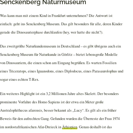
Senckenberg Naturmuseum
Was kann man mit einem Kind in Frankfurt unternehmen? Die Antwort ist
einfach: geht ins Senckenberg Museum. Das gilt besonders für alle, deren Kinder
gerade die Dinosaurierphase durchlaufen (hey, wer hatte die nicht?).
Das zweitgrößte Naturkundemuseum in Deutschland – es gibt übrigens auch ein
Senckenberg Museum für Naturkunde in Görlitz – bietet lebensgroße Modelle
von Dinosauriern, die einen schon am Eingang begrüßen. Es warten Fossilien
eines Triceratops, eines Iguanodons, eines Diplodocus, eines Parasaurolophus und
sogar eines echten T-Rex.
Ein weiteres Highlight ist ein 3,2 Millionen Jahre altes Skelett. Der besonders
prominente Vorfahre des Homo Sapiens ist der etwa ein Meter große
Australophithecus afarensis, besser bekannt als „Lucy“. Es gilt als ein früher
Beweis für den aufrechten Gang. Gefunden wurden die Überreste der Frau 1974
im nordostafrikanischen Afar-Dreieck in
Äthiopien
. Genau deshalb ist das