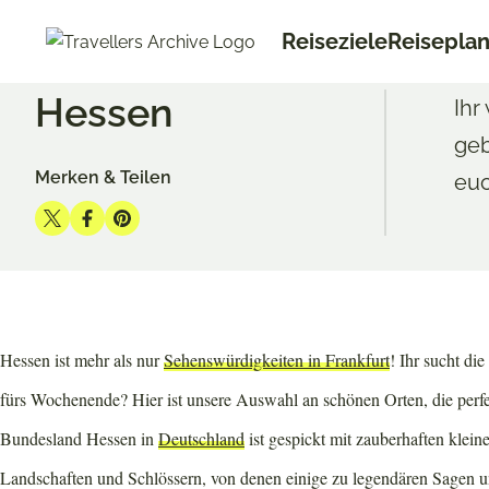
Go
Reiseziele
Reisepla
to
START
EUROPA
DEUTSCHLAND
HESSEN
main
Hessen
content
Ihr
geb
Merken & Teilen
euc
Share
Share
Share
on
on
on
Twitter
Facebook
Pinterest
Hessen ist mehr als nur
Sehenswürdigkeiten in Frankfurt
! Ihr sucht di
fürs Wochenende? Hier ist unsere Auswahl an schönen Orten, die perfe
Bundesland Hessen in
Deutschland
ist gespickt mit zauberhaften klein
Landschaften und Schlössern, von denen einige zu legendären Sagen u