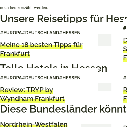
noch heute erzählt werden.
Unsere Reisetipps für Hes
#
#EUROPA
#DEUTSCHLAND
#HESSEN
D
Meine 18 besten Tipps für
S
Frankfurt
F
Tolle Hotels in Hessen
#EUROPA
#DEUTSCHLAND
#HESSEN
#
Review: TRYP by
R
Wyndham Frankfurt
F
Diese Bundesländer könnte
Nordrhein-Westfalen