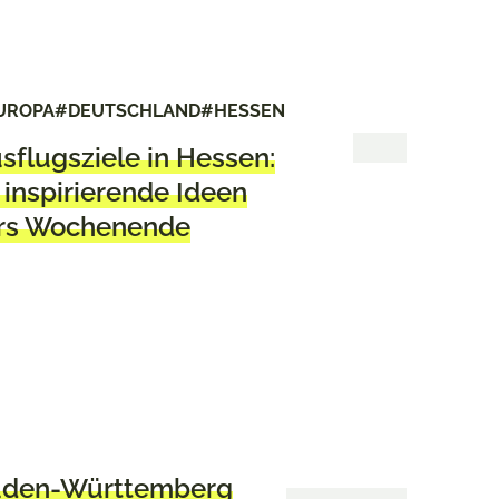
UROPA
#DEUTSCHLAND
#HESSEN
sflugsziele in Hessen:
 inspirierende Ideen
rs Wochenende
aden-Württemberg