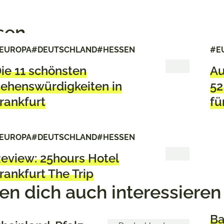
sen
EUROPA
#DEUTSCHLAND
#HESSEN
#E
ie 11 schönsten
Au
ehenswürdigkeiten in
52
rankfurt
fü
EUROPA
#DEUTSCHLAND
#HESSEN
eview: 25hours Hotel
rankfurt The Trip
n dich auch interessieren
B