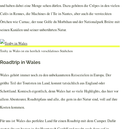
und haben dabei eine Menge sehen dürfen. Dazu gehören die Crêpes in den vielen
Cafés in Rennes, die Machines de l’Ile in Nantes, aber auch die versteckten
Örtchen wie Carnac, der raue Golfe du Morbihan und der Nationalpark Brière mit
seinen Kanälen und seiner unberührten Natur.
Tenby in Wales ist ein herrlich verschlafenes Städtchen
Roadtrip in Wales
Wales gehört immer noch zu den unbekannteren Reisezielen in Europa. Der
größte Teil der Touristen im Land, kommt tatsächlich aus England oder
Schottland. Komisch eigentlich, denn Wales hat so viele Highlights, das hier vor
allem Abenteurer, Roadtripfans und alle, die gern in der Natur sind, voll auf ihre
Kosten kommen.
Für uns ist Wales das perfekte Land für einen Roadtrip mit dem Camper. Dafür
startet ihr am besten in der Hauptstadt Cardiff und macht euch dann auf in