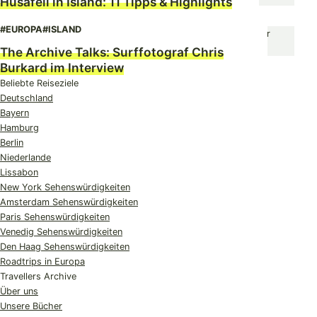
Húsafell in Island: 11 Tipps & Highlights
#EUROPA
#ISLAND
The Archive Talks: Surffotograf Chris
Burkard im Interview
Beliebte Reiseziele
Deutschland
Bayern
Hamburg
Berlin
Niederlande
Lissabon
New York Sehenswürdigkeiten
Amsterdam Sehenswürdigkeiten
Paris Sehenswürdigkeiten
Venedig Sehenswürdigkeiten
Den Haag Sehenswürdigkeiten
Roadtrips in Europa
Travellers Archive
Über uns
Unsere Bücher