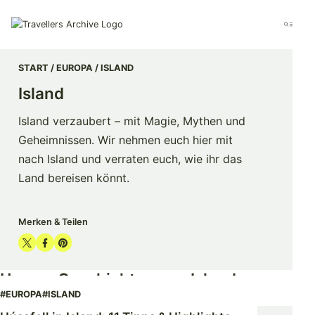
Go
to
Menu
main
content
START
EUROPA
ISLAND
Island
Island verzaubert – mit Magie, Mythen und
Geheimnissen. Wir nehmen euch hier mit
nach Island und verraten euch, wie ihr das
Land bereisen könnt.
Merken & Teilen
Share
Share
Share
on
on
on
Unsere Geschichten aus Island
Twitter
Facebook
Pinterest
#EUROPA
#ISLAND