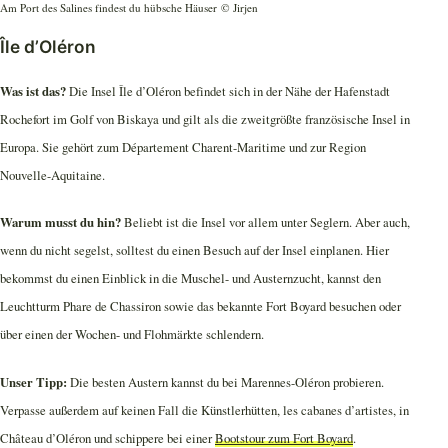
Am Port des Salines findest du hübsche Häuser © Jirjen
Île d’Oléron
Was ist das?
Die Insel Île d’Oléron befindet sich in der Nähe der Hafenstadt
Rochefort im Golf von Biskaya und gilt als die zweitgrößte französische Insel in
Europa. Sie gehört zum Département Charent-Maritime und zur Region
Nouvelle-Aquitaine.
Warum musst du hin?
Beliebt ist die Insel vor allem unter Seglern. Aber auch,
wenn du nicht segelst, solltest du einen Besuch auf der Insel einplanen. Hier
bekommst du einen Einblick in die Muschel- und Austernzucht, kannst den
Leuchtturm Phare de Chassiron sowie das bekannte Fort Boyard besuchen oder
über einen der Wochen- und Flohmärkte schlendern.
Unser Tipp:
Die besten Austern kannst du bei Marennes-Oléron probieren.
Verpasse außerdem auf keinen Fall die Künstlerhütten, les cabanes d’artistes, in
Château d’Oléron und schippere bei einer
Bootstour zum Fort Boyard
.