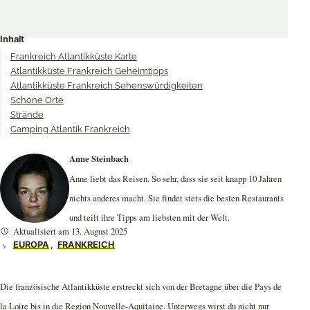
Share
Share
Share
on
on
on
Inhalt
Twitter
Facebook
Pinterest
Frankreich Atlantikküste Karte
Atlantikküste Frankreich Geheimtipps
Atlantikküste Frankreich Sehenswürdigkeiten
Schöne Orte
Strände
Camping Atlantik Frankreich
Anne Steinbach
Anne liebt das Reisen. So sehr, dass sie seit knapp 10 Jahren
nichts anderes macht. Sie findet stets die besten Restaurants
und teilt ihre Tipps am liebsten mit der Welt.
Aktualisiert am 13. August 2025
EUROPA
,
FRANKREICH
Die französische Atlantikküste erstreckt sich von der Bretagne über die Pays de
la Loire bis in die Region Nouvelle-Aquitaine. Unterwegs wirst du nicht nur