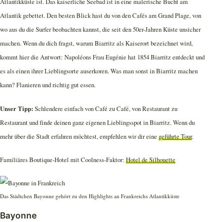
Atlantikküste ist. Das kaiserliche Seebad ist in eine malerische Bucht am
Atlantik gebettet. Den besten Blick hast du von den Cafés am Grand Plage, von
wo aus du die Surfer beobachten kannst, die seit den 50er-Jahren Küste unsicher
machen. Wenn du dich fragst, warum Biarritz als Kaiserort bezeichnet wird,
kommt hier die Antwort: Napoléons Frau Eugénie hat 1854 Biarritz entdeckt und
es als einen ihrer Lieblingsorte auserkoren. Was man sonst in Biarritz machen
kann? Flanieren und richtig gut essen.
Unser Tipp:
Schlendere einfach von Café zu Café, von Restaurant zu
Restaurant und finde deinen ganz eigenen Lieblingsspot in Biarritz. Wenn du
mehr über die Stadt erfahren möchtest, empfehlen wir dir eine
geführte Tour
.
Familiäres Boutique-Hotel mit Coolness-Faktor:
Hotel de Silhouette
Das Städtchen Bayonne gehört zu den Highlights an Frankreichs Atlantikküste
Bayonne