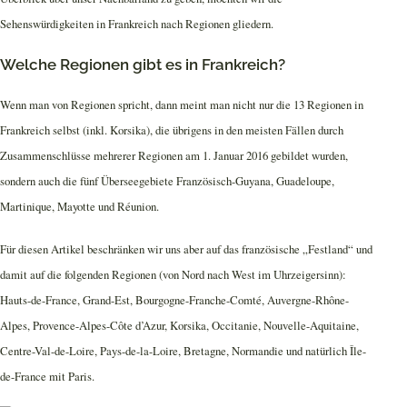
Sehenswürdigkeiten in Frankreich nach Regionen gliedern.
Welche Regionen gibt es in Frankreich?
Wenn man von Regionen spricht, dann meint man nicht nur die 13 Regionen in
Frankreich selbst (inkl. Korsika), die übrigens in den meisten Fällen durch
Zusammenschlüsse mehrerer Regionen am 1. Januar 2016 gebildet wurden,
sondern auch die fünf Überseegebiete Französisch-Guyana, Guadeloupe,
Martinique, Mayotte und Réunion.
Für diesen Artikel beschränken wir uns aber auf das französische „Festland“ und
damit auf die folgenden Regionen (von Nord nach West im Uhrzeigersinn):
Hauts-de-France, Grand-Est, Bourgogne-Franche-Comté, Auvergne-Rhône-
Alpes, Provence-Alpes-Côte d’Azur, Korsika, Occitanie, Nouvelle-Aquitaine,
Centre-Val-de-Loire, Pays-de-la-Loire, Bretagne, Normandie und natürlich Île-
de-France mit Paris.