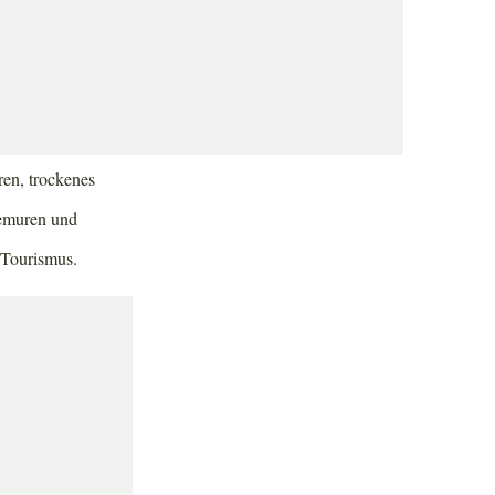
eine Erlebnisse.
 oder an den
täten sind.
en, trockenes
Lemuren und
 Tourismus.