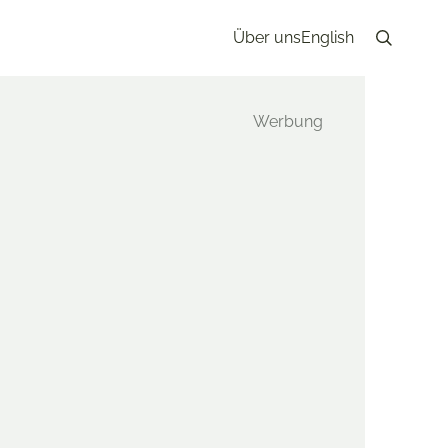
Über uns
English
Search
21. April 2025
AGASKAR
f Madagaskar spielt