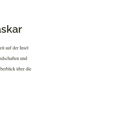
askar
it auf der Insel
andschaften und
berblick über die