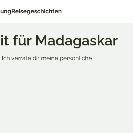
nung
Reisegeschichten
it für Madagaskar
 Ich verrate dir meine persönliche
.
Aktualisiert am 
s Sehi
AFRIKA
,
MAD
 liebt Madagaskar. Vor allem im Oktober.
das verrät er euch im Guide zur besten Reisezeit.
gaskar
und weiß, wie wichtig das richtige Timing ist. Die Reisezeit au