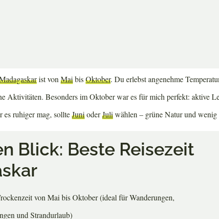
e, denn je nach Region variiert das Wetter stark – und das beeinflusst d
uren beobachten, auf Wanderungen und Trekkingtouren unterwegs sein
htest, ich zeige dir, wann die besten Bedingungen für all deine Aktivi
Madagaskar
ist von
Mai
bis
Oktober
. Du erlebst angenehme Temperatur
che Aktivitäten. Besonders im Oktober war es für mich perfekt: aktive 
 es ruhiger mag, sollte
Juni
oder
Juli
wählen – grüne Natur und wenig
en Blick: Beste Reisezeit
skar
rockenzeit von Mai bis Oktober (ideal für Wanderungen,
ngen und Strandurlaub)