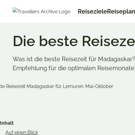
Go
Reiseziele
Reisepla
to
main
content
Die beste Reiseze
Was ist die beste Reisezeit für Madagaskar?
Empfehlung für die optimalen Reisemonate
Clemen
Merken & Teilen
Clemens
Share
Share
Share
Warum, 
on
on
on
Inhalt
Twitter
Facebook
Pinterest
Auf einen Blick
Ich war selbst auf
Mada