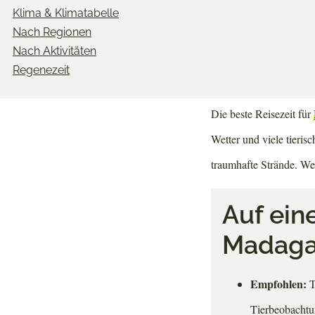
Klima & Klimatabelle
eine entscheidende Roll
Nach Regionen
Ob du die aktiven Lem
Nach Aktivitäten
Regenezeit
Stränden entspannen möc
Die beste Reisezeit für
Wetter und viele tieris
traumhafte Strände. Wer
Auf ein
Madaga
Empfohlen:
T
Tierbeobachtu