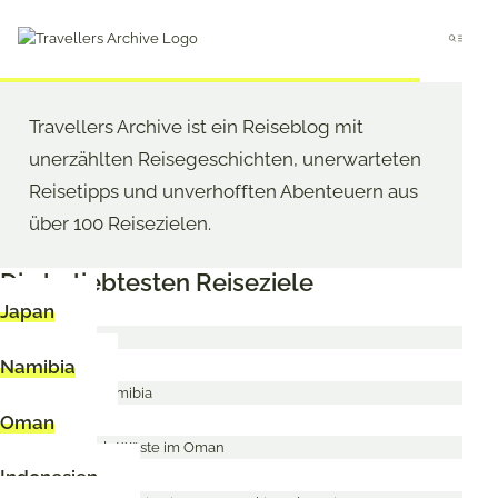
Go
to
Menu
T
main
Neu: 53 Berlin Geheimtipps: Die besten Insider-Tipps
content
r
Travellers Archive ist ein Reiseblog mit
a
unerzählten Reisegeschichten, unerwarteten
Reisetipps und unverhofften Abenteuern aus
v
über 100 Reisezielen.
e
Die beliebtesten Reiseziele
l
Japan
l
Namibia
e
Oman
r
s
Indonesien