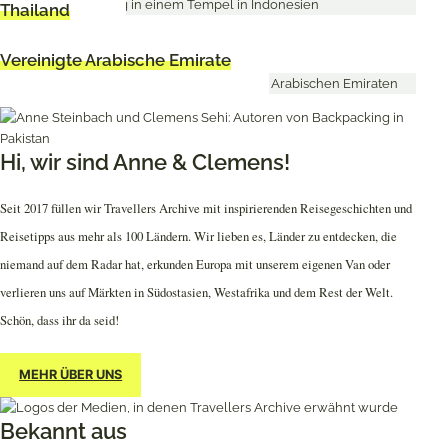
Thailand
A
Vereinigte Arabische Emirate
r
c
h
Hi, wir sind Anne & Clemens!
i
Seit 2017 füllen wir Travellers Archive mit inspirierenden Reisegeschichten und
v
Reisetipps aus mehr als 100 Ländern. Wir lieben es, Länder zu entdecken, die
niemand auf dem Radar hat, erkunden Europa mit unserem eigenen Van oder
e
verlieren uns auf Märkten in Südostasien, Westafrika und dem Rest der Welt.
Schön, dass ihr da seid!
MEHR ÜBER UNS
Bekannt aus