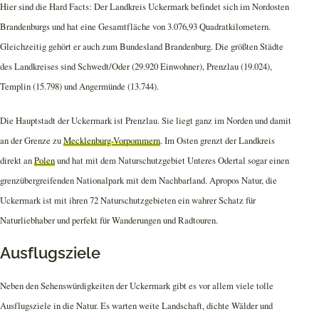
Hier sind die Hard Facts: Der Landkreis Uckermark befindet sich im Nordosten
Brandenburgs und hat eine Gesamtfläche von 3.076,93 Quadratkilometern.
Gleichzeitig gehört er auch zum Bundesland Brandenburg. Die größten Städte
des Landkreises sind Schwedt/Oder (29.920 Einwohner), Prenzlau (19.024),
Templin (15.798) und Angermünde (13.744).
Die Hauptstadt der Uckermark ist Prenzlau. Sie liegt ganz im Norden und damit
an der Grenze zu
Mecklenburg-Vorpommern
. Im Osten grenzt der Landkreis
direkt an
Polen
und hat mit dem Naturschutzgebiet Unteres Odertal sogar einen
grenzübergreifenden Nationalpark mit dem Nachbarland. Apropos Natur, die
Uckermark ist mit ihren 72 Naturschutzgebieten ein wahrer Schatz für
Naturliebhaber und perfekt für Wanderungen und Radtouren.
Ausflugsziele
Neben den Sehenswürdigkeiten der Uckermark gibt es vor allem viele tolle
Ausflugsziele in die Natur. Es warten weite Landschaft, dichte Wälder und