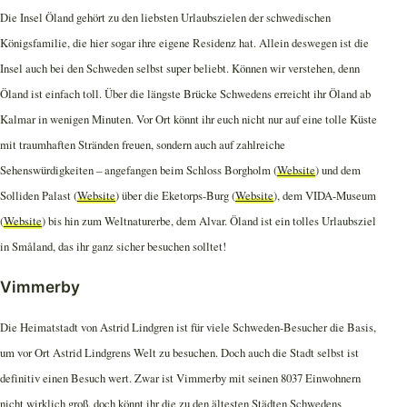
Die Insel Öland gehört zu den liebsten Urlaubszielen der schwedischen
Königsfamilie, die hier sogar ihre eigene Residenz hat. Allein deswegen ist die
Insel auch bei den Schweden selbst super beliebt. Können wir verstehen, denn
Öland ist einfach toll. Über die längste Brücke Schwedens erreicht ihr Öland ab
Kalmar in wenigen Minuten. Vor Ort könnt ihr euch nicht nur auf eine tolle Küste
mit traumhaften Stränden freuen, sondern auch auf zahlreiche
Sehenswürdigkeiten – angefangen beim Schloss Borgholm (
Website
) und dem
Solliden Palast (
Website
) über die Eketorps-Burg (
Website
), dem VIDA-Museum
(
Website
) bis hin zum Weltnaturerbe, dem Alvar. Öland ist ein tolles Urlaubsziel
in Småland, das ihr ganz sicher besuchen solltet!
Vimmerby
Die Heimatstadt von Astrid Lindgren ist für viele Schweden-Besucher die Basis,
um vor Ort Astrid Lindgrens Welt zu besuchen. Doch auch die Stadt selbst ist
definitiv einen Besuch wert. Zwar ist Vimmerby mit seinen 8037 Einwohnern
nicht wirklich groß, doch könnt ihr die zu den ältesten Städten Schwedens