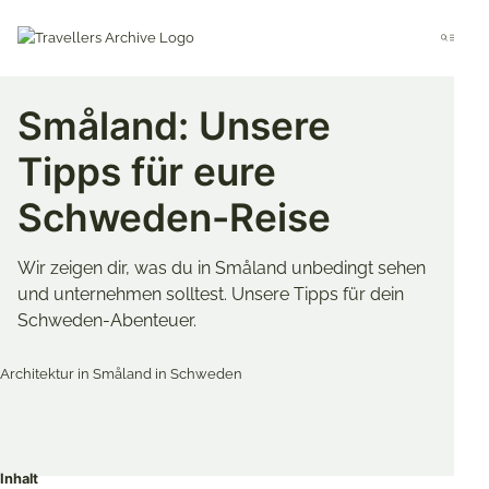
Go
to
Menu
main
content
Småland: Unsere
Tipps für eure
Schweden-Reise
Wir zeigen dir, was du in Småland unbedingt sehen
und unternehmen solltest. Unsere Tipps für dein
Schweden-Abenteuer.
Merken & Teilen
Share
Share
Share
on
on
on
Inhalt
Twitter
Facebook
Pinterest