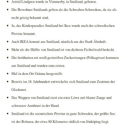
Astrid Lindgren wurde in Vimmerby, in Småland, geboren.
Die Bewohner Smålands gelten als die Schwaben Schwedens, da sie als
recht geizig bekannt sind.
Ja, das Kinderparadies Småland bei Ikea wurde nach der schwedischen
Provinz benannt.
Auch IKEA kommt aus Småland, nämlich aus der Stadt Älmhult.
Mehr als die Hälfte von Småland ist von dichtem Fichtelwald bedeckt.
Die berühmten rot-weiß-gestreiften Zuckerstangen (Polkagrisar) kommen
aus Småland und wurden zum ersten
Mal in dem Ort Gränna hergestellt.
Bereits im 18. Jahrhundert entwickelte sich Småland zum Zentrum der
Glaskunst.
Das Wappen von Småland ziert ein roter Löwe mit blauer Zunge und
schwarzer Armbrust in der Hand.
Småland ist die seenreichste Provinz in ganz Schweden, der größte See
ist der Bolmen, der etwa 80 Kilometer südlich von Jönköping liegt.