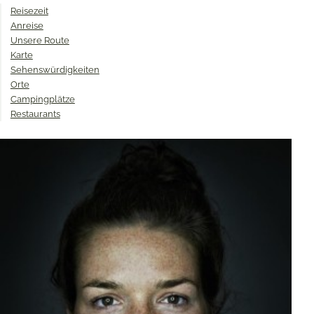
Reisezeit
Anreise
Unsere Route
Karte
Sehenswürdigkeiten
Orte
Campingplätze
Restaurants