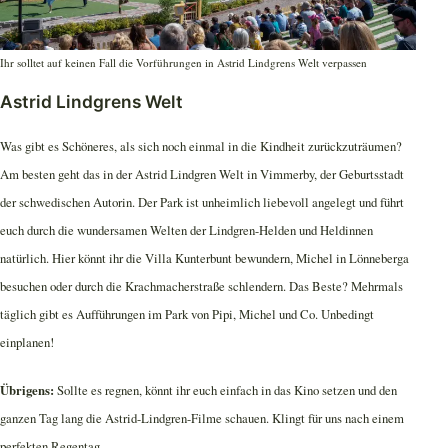
Ihr solltet auf keinen Fall die Vorführungen in Astrid Lindgrens Welt verpassen
Astrid Lindgrens Welt
Was gibt es Schöneres, als sich noch einmal in die Kindheit zurückzuträumen?
Am besten geht das in der Astrid Lindgren Welt in Vimmerby, der Geburtsstadt
der schwedischen Autorin. Der Park ist unheimlich liebevoll angelegt und führt
euch durch die wundersamen Welten der Lindgren-Helden und Heldinnen
natürlich. Hier könnt ihr die Villa Kunterbunt bewundern, Michel in Lönneberga
besuchen oder durch die Krachmacherstraße schlendern. Das Beste? Mehrmals
täglich gibt es Aufführungen im Park von Pipi, Michel und Co. Unbedingt
einplanen!
Übrigens:
Sollte es regnen, könnt ihr euch einfach in das Kino setzen und den
ganzen Tag lang die Astrid-Lindgren-Filme schauen. Klingt für uns nach einem
perfekten Regentag.