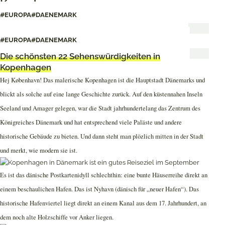
Kopenhagen
#EUROPA
#DAENEMARK
44 Kopenhagen-Tipps für eure Städtereise
#EUROPA
#DAENEMARK
Die schönsten 22 Sehenswürdigkeiten in
Kopenhagen
Hej København! Das malerische Kopenhagen ist die Hauptstadt Dänemarks und
blickt als solche auf eine lange Geschichte zurück. Auf den küstennahen Inseln
Seeland und Amager gelegen, war die Stadt jahrhundertelang das Zentrum des
Königreiches Dänemark und hat entsprechend viele Paläste und andere
historische Gebäude zu bieten. Und dann steht man plözlich mitten in der Stadt
und merkt, wie modern sie ist.
Es ist das dänische Postkartenidyll schlechthin: eine bunte Häuserreihe direkt an
einem beschaulichen Hafen. Das ist Nyhavn (dänisch für „neuer Hafen“). Das
historische Hafenviertel liegt direkt an einem Kanal aus dem 17. Jahrhundert, an
dem noch alte Holzschiffe vor Anker liegen.