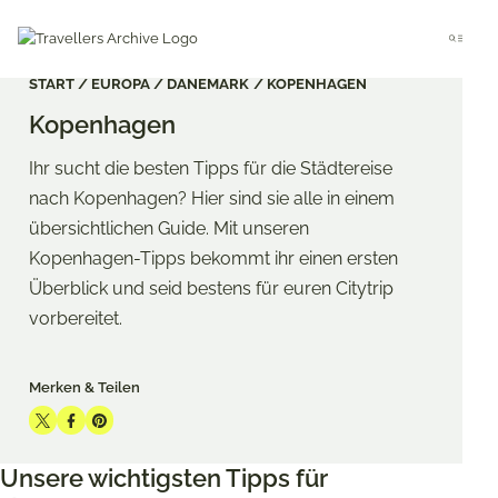
Go
to
Menu
main
content
START
EUROPA
DÄNEMARK
KOPENHAGEN
Kopenhagen
Ihr sucht die besten Tipps für die Städtereise
nach Kopenhagen? Hier sind sie alle in einem
übersichtlichen Guide. Mit unseren
Kopenhagen-Tipps bekommt ihr einen ersten
Überblick und seid bestens für euren Citytrip
vorbereitet.
Merken & Teilen
Share
Share
Share
on
on
on
Unsere wichtigsten Tipps für
Twitter
Facebook
Pinterest