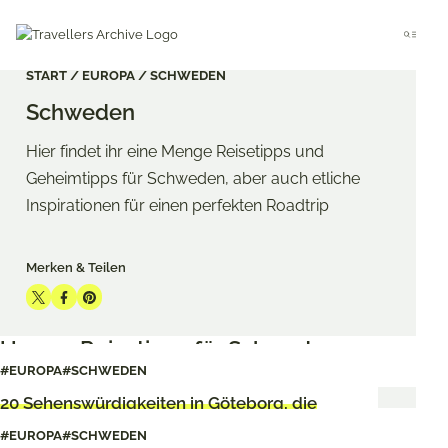
Go
to
Menu
main
content
START
EUROPA
SCHWEDEN
Schweden
Hier findet ihr eine Menge Reisetipps und
Geheimtipps für Schweden, aber auch etliche
Inspirationen für einen perfekten Roadtrip
Merken & Teilen
Share
Share
Share
on
on
on
Unsere Reisetipps für Schweden
Twitter
Facebook
Pinterest
#EUROPA
#SCHWEDEN
20 Sehenswürdigkeiten in Göteborg, die
sich lohnen
#EUROPA
#SCHWEDEN