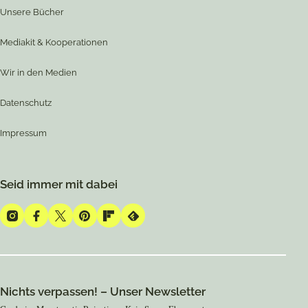
Unsere Bücher
Mediakit & Kooperationen
Wir in den Medien
Datenschutz
Impressum
Seid immer mit dabei
Instagram
Facebook
Twitter
Pinterest
Flipboard
Feedly
Nichts verpassen! – Unser Newsletter