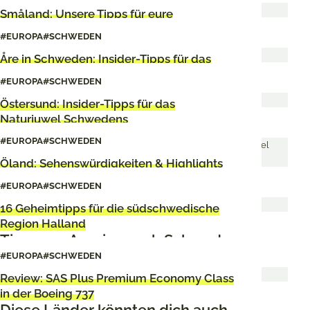
Småland: Unsere Tipps für eure
Schweden-Reise
#EUROPA
#SCHWEDEN
Åre in Schweden: Insider-Tipps für das
Outdoor-Paradies
#EUROPA
#SCHWEDEN
Östersund: Insider-Tipps für das
Naturjuwel Schwedens
#EUROPA
#SCHWEDEN
Öland: Sehenswürdigkeiten & Highlights
der schwedischen Insel
#EUROPA
#SCHWEDEN
16 Geheimtipps für die südschwedische
Region Halland
Tipps zur Anreise nach Schweden
#EUROPA
#SCHWEDEN
Review: SAS Plus Premium Economy Class
in der Boeing 737
Diese Länder könnten dich auch