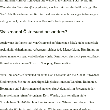
Jämtland in Nordwestschweden. Sie wurde 1786 von König Gustav III. am
Westufer des Sees Storsjön gegründet, was übersetzt so viel heißt wie „großer
See“. Als Handelszentrum für Jämtland war sie jedoch Levanger in Norwegen
untergeordnet, bis die Eisenbahn 1862 in Betrieb genommen wurde.
Was macht Östersund besonders?
Auch wenn die Innenstadt von Östersund auf den ersten Blick nicht sonderlich
spektakulär daherkommt, verbergen sich hier jede Menge kleine Highlights, an
denen man unwissend vorbeilaufen würde. Damit euch das nicht passiert, finden
ihr weiter unten unsere Tipps zu Shopping, Essen und Co.
Vor allem aber ist Östersund für seine Natur bekannt, die die 53.000 Einwohner-
Stadt umgibt. Sie bietet unzähligen Möglichkeiten zum Wandern, Radfahren,
Bootfahren und Schwimmen und machen den Aufenthalt im Freien zu jeder
Jahreszeit zum reinen Vergnügen. Kein Wunder, dass vor allem viele
Stockholmer Großstädter hier ihre Sommer – und Winter – verbringen. Denn
gerade der Winter ist mit zahlreichen Wintersportangeboten und anderen