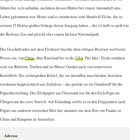
Jahren bei sich aufnahm, nachdem dessen Mutter bei einem Autounfall ums
Leben gekommen war. Heute sind es mindestens eine Handvoll Elche, die in
seinem 15 Hektar großen Gehege freien Ausgang haben – das ist halb so groß wie
der Berliner Zoo und gleicht eher einem kleinen Nationalpark.
Die Geschäftsidee mit dem Elchmist brachte dem eifrigen Besitzer weltweite
Presse ein, von
China
, über Russland bis in die
USA
. Die Idee: Elche ernähren
sich von Blättern, Trieben und im Moose Garden auch von eimerweise
Kartoffeln. Die eichelgroßen Köttel, die sie daraufhin ausscheiden, bestehen
wiederum hauptsächlich aus Zellulose – das perfekt ist als Grundstoff für die
Papierherstellung. Das Elchpapier aus Östersund war für den Elch-Papa im
Übrigen nur der erste Streich. Auf Einladung stellte er in den Folgejahren auch
Papier aus anderem tierischen Mist her, darunter aus dem Kot von Pandas in
China und Kängurus in Australien.
Adresse