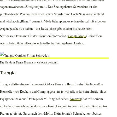
sagenumwobenen „Storsjöodjuret“. Das Seeungeheuer Schwedens ist das
jämtländische Pendant zum mystischen Monster von Loch Ness in Schottland
und wird auch „Birger“ genannt. Viele behaupten, es schon einmal mit eigenen
Augen gesehen zu haben – ein Beweisfoto gibt es aber bis heute nicht.
Stattdessen kann man in der Touristeninformation (
Google Maps
) Plüschtiere
oder Kinderbücher über das schwedische Seeungeheuer kaufen.
Die Outdoor-Firma Trangia ist weltweit bekannt
Trangia
Trangia dürfte eingeschworenen Outdoor-Fans ein Begriff sein. Der legendäre
Hersteller von Kochern und Campinggeschirr ist vor allem für sein ultraleichtes
Equipment bekannt. Der legendäre Trangia-Kocher (
Amazon
) hat mit seinem
einfachen, langlebigen und sturmsicheren Design Pionierarbeit beim Kochen im
Freien geleistet. Ganz nach dem Motto: Kein Schnick-Schnack, nur robustes