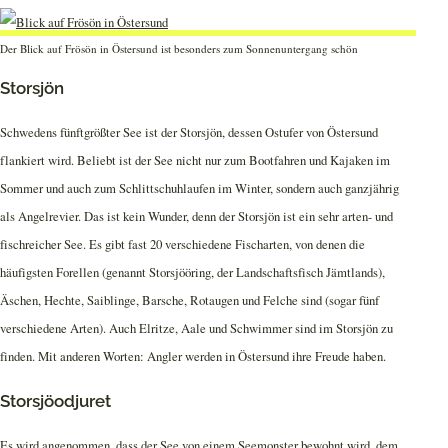
Der Blick auf Frösön in Östersund ist besonders zum Sonnenuntergang schön
Storsjön
Schwedens fünftgrößter See ist der Storsjön, dessen Ostufer von Östersund
flankiert wird. Beliebt ist der See nicht nur zum Bootfahren und Kajaken im
Sommer und auch zum Schlittschuhlaufen im Winter, sondern auch ganzjährig
als Angelrevier. Das ist kein Wunder, denn der Storsjön ist ein sehr arten- und
fischreicher See. Es gibt fast 20 verschiedene Fischarten, von denen die
häufigsten Forellen (genannt Storsjööring, der Landschaftsfisch Jämtlands),
Äschen, Hechte, Saiblinge, Barsche, Rotaugen und Felche sind (sogar fünf
verschiedene Arten). Auch Elritze, Aale und Schwimmer sind im Storsjön zu
finden. Mit anderen Worten: Angler werden in Östersund ihre Freude haben.
Storsjöodjuret
Es wird angenommen, dass der See von einem Seemonster bewohnt wird, dem