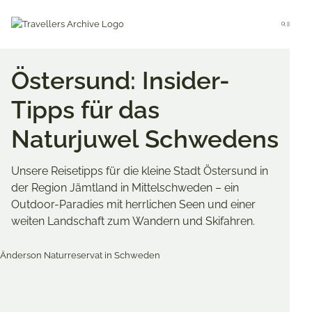
Go
to
Menu
main
content
Östersund: Insider-
Tipps für das
Naturjuwel Schwedens
Unsere Reisetipps für die kleine Stadt Östersund in
der Region Jämtland in Mittelschweden – ein
Outdoor-Paradies mit herrlichen Seen und einer
weiten Landschaft zum Wandern und Skifahren.
Merken & Teilen
Share
Share
Share
on
on
on