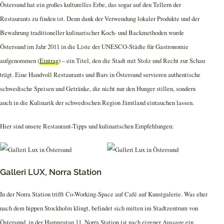
Östersund hat ein großes kulturelles Erbe, das sogar auf den Tellern der
Restaurants zu finden ist. Denn dank der Verwendung lokaler Produkte und der
Bewahrung traditioneller kulinarischer Koch- und Backmethoden wurde
Östersund im Jahr 2011 in die Liste der UNESCO-Städte für Gastronomie
aufgenommen (
Eintrag
) – ein Titel, den die Stadt mit Stolz und Recht zur Schau
trägt. Eine Handvoll Restaurants und Bars in Östersund servieren authentische
schwedische Speisen und Getränke, die nicht nur den Hunger stillen, sondern
auch in die Kulinarik der schwedischen Region Jämtland eintauchen lassen.
Hier sind unsere Restaurant-Tipps und kulinarischen Empfehlungen:
Galleri LUX, Norra Station
In der Norra Station trifft Co-Working-Space auf Café auf Kunstgalerie. Was eher
nach dem hippen Stockholm klingt, befindet sich mitten im Stadtzentrum von
Östersund, in der Hamngatan 11. Norra Station ist nach eigener Aussage ein