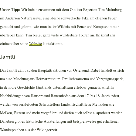
Unser Tipp:
Wir haben zusammen mit dem Outdoor-Experten Tim Malmborg
im Andersön Naturreservat eine kleine schwedische Fika am offenen Feuer
gemacht und gelernt, wie man in der Wildnis mit Feuer und Kompass immer
überleben kann. Tim bietet ganz viele wunderbare Touren an. Ihr könnt ihn
einfach über seine
Website
kontaktieren.
Jamtli
Das Jamtli zählt zu den Hauptattraktionen von Östersund. Dabei handelt es sich
um eine Mischung aus Heimatmuseum, Freilichtmuseum und Vergnügungspark,
in dem die Geschichte Jämtlands unterhaltsam erlebbar gemacht wird. In
Nachbildungen von Häusern und Bauernhöfen aus dem 17. bis 18. Jahrhundert,
werden von verkleideten Schaustellern landwirtschaftliche Methoden wie
Melken, Füttern und mehr vorgeführt und dürfen auch selbst ausprobiert werden.
Daneben gibt es historische Ausstellungen mit beispielsweise gut erhaltenen
Wandteppichen aus der Wikingerzeit.