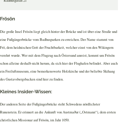
Rådhusgatan 21
Frösön
Die große Insel Frösön liegt gleich hinter der Brücke und ist über eine Straße und
eine Fußgängerbrücke vom Badhusparken zu erreichen. Der Name stammt von
Frö, dem heidnischen Gott der Fruchtbarkeit, welcher einst von den Wikingern
verehrt wurde. Wer mit dem Flugzug nach Östersund anreist, kommt um Frösön
schon alleine deshalb nicht herum, da sich hier der Flughafen befindet. Aber auch
ein Freiluftmuseum, eine bemerkenswerte Holzkirche und der beliebte Skihang
des Gustavsbergsbacken sind hier zu finden.
Kleines Insider-Wissen:
Der anderen Seite der Fußgängerbrücke steht Schwedens nördlichster
Runenstein. Er erinnert an die Ankunft von Austmaður („Ostmann“), dem ersten
christlichen Missionar auf Frösön, im Jahr 1050.