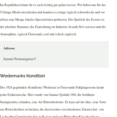
Im Republiken könnt ihr es euch richtig gut gehen lassen. Wir haben uns für das
5-Gänge-Menü entschieden und konnten so einige typisch schwedische und vor
allem eine Menge lokaler Spezialitäten probieren. Die Qualität des Essens ist
der absolute Hammer, die Einrichtung im Industrie-Scandi-Stil sowieso und die
Atmosphäre, typisch Östersund, cool und schick zugleich.
Adresse
Samuel Permansgatan 9
Wedemarks Konditori
Die 1924 gegründete Konditorei Wedemar in Östersunds Fußgängerzone kennt
jeder Einheimische. Hier wurde von Gunnar Sjödahl 1961 die berühmte
Smörgåstårta erfunden, eine Art Butterbrottorte. Er kam auf die Idee, eine Torte
aus Brotschichten zu backen, die dazwischen verschiedenste Zutaten hat: von
Lachs über Garnelen bis hin zu Kaviar, und von Wurst über Käse bis hin zu