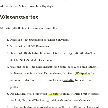
Aktivitäten im Schnee ein echtes Highlight.
Wissenswertes
10 Fakten, die ihr über Östersund wissen solltet:
Östersund liegt ungefähr in der Mitte Schwedens.
Östersund hat 53.000 Einwohner.
Östersund gilt als Feinschmecker-Hotspot und trägt seit 2011 den Titel
als UNESCO-Stadt der Gastronomie.
Jämtland ist Teil des Siedlungsgebiets Sápmi (oder auch Same-Ätnam),
der Heimat von Schwedens Ureinwohnern, den Sami (
Wikipedia
). Im
Sommer hat der Sami-Park Lopme Laante (
Website
) in Funäsdalen
geöffnet.
Das Musikfestival Storsjöyran (
Website
) lockt mit jährlich mit Weltstars
wie Lady Gaga und The Prodigy auf den Marktplatz von Östersund.
Im Moose Garden in Östersund leben eine Handvoll Elche und bieten mit