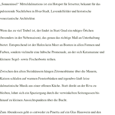
„Sonneninsel“ Mitteldalmatiens ist ein Hotspot für Jetsetter, bekannt für das
pulsierende Nachtleben in Hvar-Stadt, Lavendelfelder und historische
venezianische Architektur.
Wem das zu viel Trubel ist, der findet in Stari Grad ein ruhiges Örtchen
(besonders in der Nebensaison), das genau das richtige Maß an Unterhaltung
bietet. Entsprechend ist der Hafen kein Meer an Booten in allen Formen und
Farben, sondern vielmehr eine hübsche Promenade, an der sich Katamarane und
kleinere Segel- sowie Fischerboote reihen.
Zwischen den alten Steinhäusern hängen Zitronenbäume über die Mauern,
Katzen schlafen auf warmen Fensterbänken und irgendwo läuft leise
dalmatinische Musik aus einer offenen Küche. Statt direkt an der Riva zu
bleiben, lohnt sich ein Spaziergang durch die verwinkelten Seitengassen bis
hinauf zu kleinen Aussichtspunkten über die Bucht.
Zum Abendessen geht es entweder zu Pinetta auf ein Glas Hauswein und den