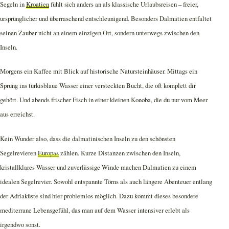
Segeln in
Kroatien
fühlt sich anders an als klassische Urlaubsreisen – freier,
ursprünglicher und überraschend entschleunigend. Besonders Dalmatien entfaltet
seinen Zauber nicht an einem einzigen Ort, sondern unterwegs zwischen den
Inseln.
Morgens ein Kaffee mit Blick auf historische Natursteinhäuser. Mittags ein
Sprung ins türkisblaue Wasser einer versteckten Bucht, die oft komplett dir
gehört. Und abends frischer Fisch in einer kleinen Konoba, die du nur vom Meer
aus erreichst.
Kein Wunder also, dass die dalmatinischen Inseln zu den schönsten
Segelrevieren
Europas
zählen. Kurze Distanzen zwischen den Inseln,
kristallklares Wasser und zuverlässige Winde machen Dalmatien zu einem
idealen Segelrevier. Sowohl entspannte Törns als auch längere Abenteuer entlang
der Adriaküste sind hier problemlos möglich. Dazu kommt dieses besondere
mediterrane Lebensgefühl, das man auf dem Wasser intensiver erlebt als
irgendwo sonst.