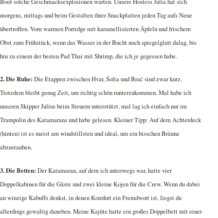
Boot solche Geschmacksexplosionen warten. Unsere Hostess Julia hat sich
morgens, mittags und beim Gestalten ihrer Snackplatten jeden Tag aufs Neue
übertroffen. Vom warmen Porridge mit karamellisierten Äpfeln und frischem
Obst zum Frühstück, wenn das Wasser in der Bucht noch spiegelglatt dalag, bis
hin zu einem der besten Pad Thai mit Shrimp, die ich je gegessen habe.
2. Die Ruhe:
Die Etappen zwischen Hvar, Šolta und Brač sind zwar kurz.
Trotzdem bleibt genug Zeit, um richtig schön runterzukommen. Mal habe ich
unseren Skipper Julius beim Steuern unterstützt, mal lag ich einfach nur im
Trampolin des Katamarans und habe gelesen. Kleiner Tipp: Auf dem Achterdeck
(hinten) ist es meist am windstillsten und ideal, um ein bisschen Bräune
abzustauben.
3. Die Betten:
Der Katamaran, auf dem ich unterwegs war, hatte vier
Doppelkabinen für die Gäste und zwei kleine Kojen für die Crew. Wenn du dabei
an winzige Kabuffs denkst, in denen Komfort ein Fremdwort ist, liegst du
allerdings gewaltig daneben. Meine Kajüte hatte ein großes Doppelbett mit einer