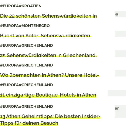
#EUROPA
#KROATIEN
Die 22 schönsten Sehenswürdigkeiten in
Dubrovnik
#EUROPA
#MONTENEGRO
Bucht von Kotor: Sehenswürdigkeiten,
Strände & Reisetipps
#EUROPA
#GRIECHENLAND
25 Sehenswürdigkeiten in Griechenland,
die du unbedingt gesehen haben musst
#EUROPA
#GRIECHENLAND
Wo übernachten in Athen? Unsere Hotel-
Tipps
#EUROPA
#GRIECHENLAND
11 einzigartige Boutique-Hotels in Athen
#EUROPA
#GRIECHENLAND
13 Athen Geheimtipps: Die besten Insider-
Tipps für deinen Besuch