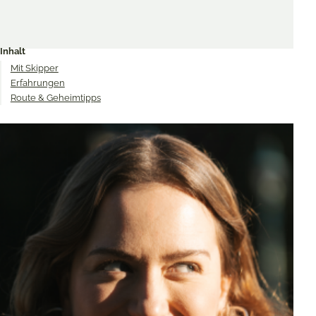
Share
Share
Share
on
on
on
Inhalt
Twitter
Facebook
Pinterest
Mit Skipper
Erfahrungen
Route & Geheimtipps