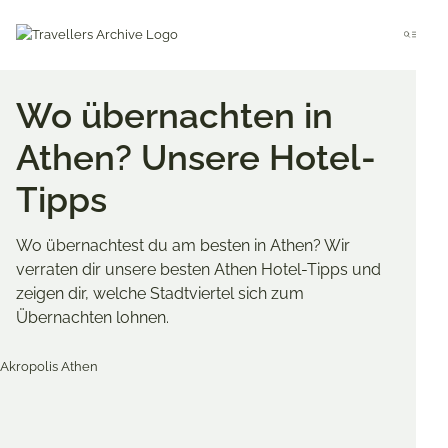
Go
to
Menu
main
content
Wo übernachten in
Athen? Unsere Hotel-
Tipps
Wo übernachtest du am besten in Athen? Wir
verraten dir unsere besten Athen Hotel-Tipps und
zeigen dir, welche Stadtviertel sich zum
Übernachten lohnen.
Merken & Teilen
Share
Share
Share
on
on
on