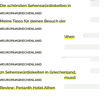
Die schönsten Sehenswürdigkeiten in
Athen
#EUROPA
#GRIECHENLAND
Meine Tipps für deinen Besuch der
Akropolis in Athen
#EUROPA
#GRIECHENLAND
Unsere 11 liebsten Restaurants in Athen
#EUROPA
#GRIECHENLAND
18 Tipps für Exarchia in Athen
#EUROPA
#GRIECHENLAND
18 Tipps für Kypseli in Athen
#EUROPA
#GRIECHENLAND
25 Sehenswürdigkeiten in Griechenland,
die du unbedingt gesehen haben musst
#EUROPA
#GRIECHENLAND
Review: Perianth Hotel Athen