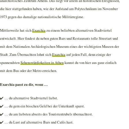
anarchistisches Zentrum Athens. Das liegt vor allem an historischen Ereignissen,
die hier stattgefunden haben, wie der Aufstand am Polytechnikum im November
1973 gegen das damalige nationalistische Militärregime.
Mittlerweile hat sich
Exarchia
zu einem beliebten alternativen Stadtviertel
entwickelt. Hier findest du neben guten Bars und Restaurants tolle Streetart und
mit dem Nationalen Archäologischen Museum eines der wichtigsten Museen der
Stadt. Zum Übernachten lohnt sich
Exarchia
auf jeden Fall, denn einige der
spannendsten
Sehenswürdigkeiten in Athen
kannst du von hier aus ganz einfach
mit dem Bus oder der Metro erreichen.
Exarchia passt zu dir, wenn …
✔️ … du alternative Stadtviertel liebst.
✔️ … du gern ein bisschen Geld bei der Unterkunft sparst.
✔️ … du am liebsten abseits des Touristentrubels übernachtest.
✔️ … du Lust auf alternative Bars und Cafés hast.