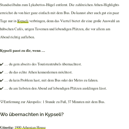
Standseilbahn zum Lykabettos-Hügel entfernt. Die zahlreichen Athen-Highlights
erreichst du von hier ganz einfach mit dem Bus. Du kannst aber auch gut ein paar
Tage nur in
Kypseli
verbringen, denn das Viertel bietet dir eine große Auswahl an
hübschen Cafés, urigen Tavernen und lebendigen Plätzen, die vor allem am
Abend richtig aufleben.
Kypseli passt zu dir, wenn …
✔️ … du gern abseits des Touristentrubels übernachtest.
✔️ … du das echte Athen kennenlernen möchtest.
✔️ … du kein Problem hast, mit dem Bus oder der Metro zu fahren.
✔️ … du am liebsten den Abend auf lebendigen Plätzen ausklingen lässt.
💡Entfernung zur Akropolis: 1 Stunde zu Fuß, 37 Minuten mit dem Bus.
Wo übernachten in Kypseli?
Günstig:
1900 Athenian House