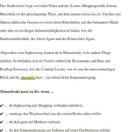
Das Stadtviertel liegt zwischen Plaka und der (Luxus-)Shoppingstraße Ermou.
Herzstück ist der gleichnamige Platz, auf dem immer etwas los ist. Von hier aus
führen zahlreiche Gassen zu versteckten Hinterhöfen, auf den bekannten Markt
oder aber zu wichtigen Sehenswürdigkeiten in Athen, wie der
Hadriansbibliothek, der Alten Agora und der Römischen Agora.
Abgesehen vom Sightseeing, kannst du in Monastiraki viele andere Dinge
erleben. So befinden sich im Viertel zahlreiche Restaurants und Bars mit
Rooftop-Terrassen, wie das Coulour Locale, von wo aus du einen einmaligen
Blick auf die
Akropolis
hast – vor allem beim Sonnenuntergang.
Monastiraki passt zu dir, wenn …
✔️ … du Sightseeing mit Shopping verbinden möchtest.
✔️ … sonntags den Wachwechsel aus der ersten Reihe sehen willst.
✔️ … du dich gern auf Märkten verlierst.
✔️ … du den Sonnenuntergang am liebsten auf einer Dachterrasse erlebst.