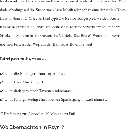
Restaurants und Bars, die einen Besuch lohnen. Abends ist immer was los. Mach
dich unbedingt auf die Suche nach Live-Musik oder geh in eine der vielen Blues-
Bars, in denen für Griechenland typische Rembetika gespielt werden. Auch
bummeln kannst du in Psyrri gut, denn viele Kunsthandwerker verkaufen ihre
Stücke an Ständen in den Gassen des Viertels. Das Beste? Wenn du in Psyrri
übernachtest, ist der Weg aus der Bar in das Hotel nie weit.
Psirri passt zu dir, wenn …
✔️ … du die Nacht gern zum Tag machst.
✔️ … du Live-Musik magst.
✔️ … du dich gern durch Tavernen schlemmst.
✔️ … du für Sightseeing einen kleinen Spaziergang in Kauf nimmst.
💡Entfernung zur Akropolis: 19 Minuten zu Fuß
Wo übernachten in Psyrri?