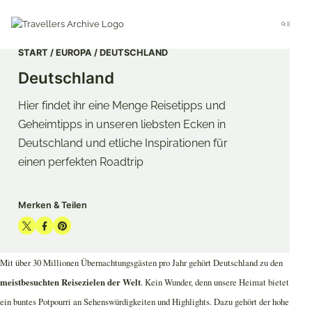
Go
to
Menu
main
content
START
EUROPA
DEUTSCHLAND
Deutschland
Hier findet ihr eine Menge Reisetipps und
Geheimtipps in unseren liebsten Ecken in
Deutschland und etliche Inspirationen für
einen perfekten Roadtrip
Merken & Teilen
Share
Share
Share
on
on
on
Mit über 30 Millionen Übernachtungsgästen pro Jahr gehört Deutschland zu den
Twitter
Facebook
Pinterest
meistbesuchten Reisezielen der Welt
. Kein Wunder, denn unsere Heimat bietet
ein buntes Potpourri an Sehenswürdigkeiten und Highlights. Dazu gehört der hohe