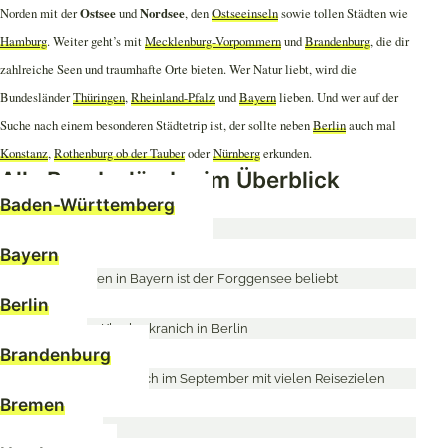
Norden mit der
Ostsee
und
Nordsee
, den
Ostseeinseln
sowie tollen Städten wie
Hamburg
. Weiter geht’s mit
Mecklenburg-Vorpommern
und
Brandenburg
, die dir
zahlreiche Seen und traumhafte Orte bieten. Wer Natur liebt, wird die
Bundesländer
Thüringen
,
Rheinland-Pfalz
und
Bayern
lieben. Und wer auf der
Suche nach einem besonderen Städtetrip ist, der sollte neben
Berlin
auch mal
Konstanz
,
Rothenburg ob der Tauber
oder
Nürnberg
erkunden.
Alle Bundesländer im Überblick
Baden-Württemberg
Bayern
Berlin
Brandenburg
Bremen