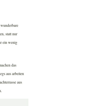
ne wunderbare
n, statt nur
r ein wenig
machen das
egs aus arbeiten
achterrasse aus
n.