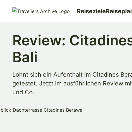
Go
Reiseziele
Reisepla
to
main
content
Review: Citadine
Bali
Lohnt sich ein Aufenthalt im Citadines Ber
getestet. Jetzt im ausführlichen Review mi
und Co.
Merken & Teilen