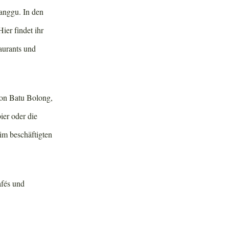
anggu. In den
ier findet ihr
aurants und
von Batu Bolong,
ier oder die
im beschäftigten
afés und