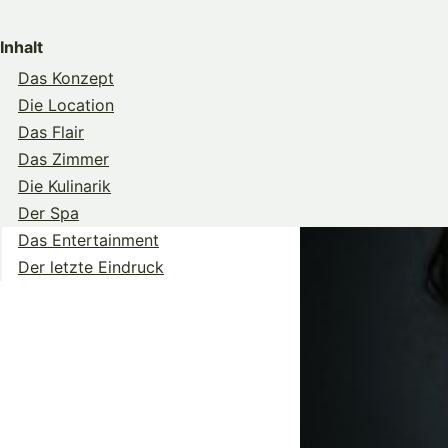
Share
Share
Share
on
on
on
Inhalt
Twitter
Facebook
Pinterest
Das Konzept
Die Location
Das Flair
Das Zimmer
Die Kulinarik
Der Spa
Das Entertainment
Der letzte Eindruck