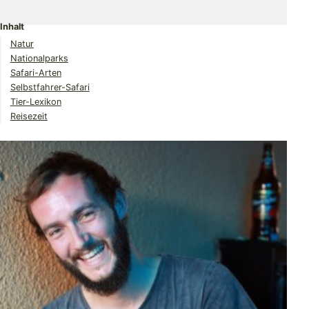
Share
Share
Share
on
on
on
Inhalt
Twitter
Facebook
Pinterest
Natur
Nationalparks
Safari-Arten
Selbstfahrer-Safari
Tier-Lexikon
Reisezeit