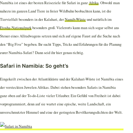
Namibia ist eines der besten Reiseziele für Safari in ganz
Afrika
. Obwohl man
nahezu im ganzen Land Tiere in freier Wildbahn beobachten kann, ist die
Tiervielfalt besonders in der Kalahari, der
Namib-Wüste
und natürlich im
Etosha-Nationalpark
besonders groß. Vielerorts kann man sich sogar selbst ans
Steuer eines Allradwagens setzen und sich auf eigene Faust auf die Suche nach
den “Big Five” begeben. Ihr sucht Tipps, Tricks und Erfahrungen für die Planung
eurer Namibia-Safari? Dann seid ihr hier genau richtig.
Safari in Namibia: So geht’s
Eingekeilt zwischen der Atlantikküste und der Kalahari-Wüste ist Namibia eines
der versteckten Juwelen Afrikas. Dabei stehen besonders Safaris in Namibia
ganz oben auf der To-do-Liste vieler Urlauber. Ein Gefühl von Freiheit ist dabei
vorprogrammiert, denn auf sie wartet eine epische, weite Landschaft, ein
unverschmutzter Himmel und eine der geringsten Bevölkerungsdichten der Welt.