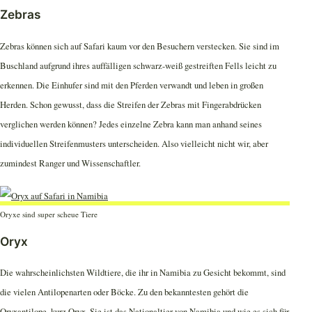
Zebras
Zebras können sich auf Safari kaum vor den Besuchern verstecken. Sie sind im
Buschland aufgrund ihres auffälligen schwarz-weiß gestreiften Fells leicht zu
erkennen. Die Einhufer sind mit den Pferden verwandt und leben in großen
Herden. Schon gewusst, dass die Streifen der Zebras mit Fingerabdrücken
verglichen werden können? Jedes einzelne Zebra kann man anhand seines
individuellen Streifenmusters unterscheiden. Also vielleicht nicht wir, aber
zumindest Ranger und Wissenschaftler.
Oryxe sind super scheue Tiere
Oryx
Die wahrscheinlichsten Wildtiere, die ihr in Namibia zu Gesicht bekommt, sind
die vielen Antilopenarten oder Böcke. Zu den bekanntesten gehört die
Oryxantilope, kurz Oryx. Sie ist das Nationaltier von Namibia und wie es sich für