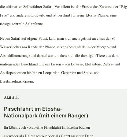
die ultimative Selbstfahrer-Safari. Vor allem ist der Etosha das Zuhause der “Big
Five” und anderem Großwild und ist berühmt für seine Etosha-Pfanne, eine
riesige zentrale Salzpfanne.
Neben Safari auf eigene Faust, kann man sich auch getrost an eines der 86
Wasserlöcher am Rande der Pfanne setzen (bestenfalls in der Morgen- und
Abenddämmerung) und darauf warten, dass sich die durstigen Tiere aus dem
umliegenden Buschland blicken lassen – von Löwen-, Elefanten-, Zebra- und
Antilopenherden bis hin zu Leoparden, Geparden und Spitz- und
Breitmaulnashörnern.
Aktivität
Pirschfahrt im Etosha-
Nationalpark (mit einem Ranger)
Ihr könnt euch vorab eine Pirschfahrt im Etosha buchen –
entweder als Halbtagestour oder als Ganztagestour. Dann