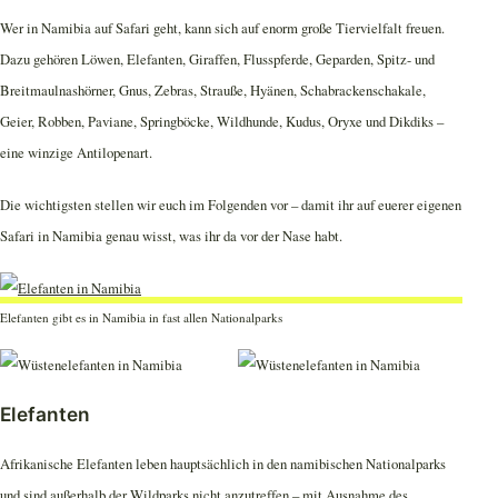
Wer in Namibia auf Safari geht, kann sich auf enorm große Tiervielfalt freuen.
Dazu gehören Löwen, Elefanten, Giraffen, Flusspferde, Geparden, Spitz- und
Breitmaulnashörner, Gnus, Zebras, Strauße, Hyänen, Schabrackenschakale,
Geier, Robben, Paviane, Springböcke, Wildhunde, Kudus, Oryxe und Dikdiks –
eine winzige Antilopenart.
Die wichtigsten stellen wir euch im Folgenden vor – damit ihr auf euerer eigenen
Safari in Namibia genau wisst, was ihr da vor der Nase habt.
Elefanten gibt es in Namibia in fast allen Nationalparks
Elefanten
Afrikanische Elefanten leben hauptsächlich in den namibischen Nationalparks
und sind außerhalb der Wildparks nicht anzutreffen – mit Ausnahme des