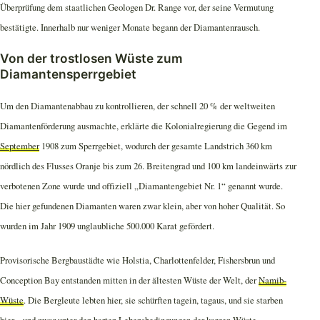
Überprüfung dem staatlichen Geologen Dr. Range vor, der seine Vermutung
bestätigte. Innerhalb nur weniger Monate begann der Diamantenrausch.
Von der trostlosen Wüste zum
Diamantensperrgebiet
Um den Diamantenabbau zu kontrollieren, der schnell 20 % der weltweiten
Diamantenförderung ausmachte, erklärte die Kolonialregierung die Gegend im
September
1908 zum Sperrgebiet, wodurch der gesamte Landstrich 360 km
nördlich des Flusses Oranje bis zum 26. Breitengrad und 100 km landeinwärts zur
verbotenen Zone wurde und offiziell „Diamantengebiet Nr. 1“ genannt wurde.
Die hier gefundenen Diamanten waren zwar klein, aber von hoher Qualität. So
wurden im Jahr 1909 unglaubliche 500.000 Karat gefördert.
Provisorische Bergbaustädte wie Holstia, Charlottenfelder, Fishersbrun und
Conception Bay entstanden mitten in der ältesten Wüste der Welt, der
Namib-
Wüste
. Die Bergleute lebten hier, sie schürften tagein, tagaus, und sie starben
hier – und zwar unter den harten Lebensbedingungen der kargen Wüste.