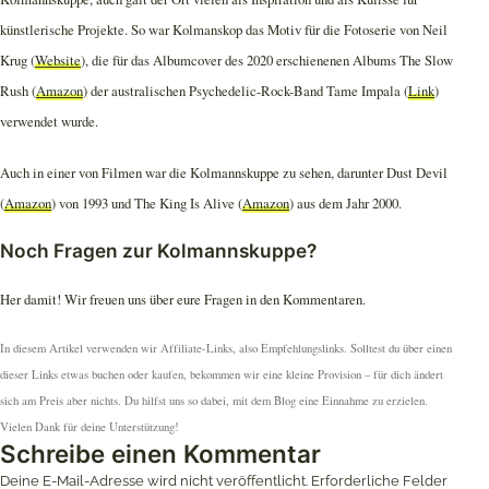
künstlerische Projekte. So war Kolmanskop das Motiv für die Fotoserie von Neil
Krug (
Website
), die für das Albumcover des 2020 erschienenen Albums The Slow
Rush (
Amazon
) der australischen Psychedelic-Rock-Band Tame Impala (
Link
)
verwendet wurde.
Auch in einer von Filmen war die Kolmannskuppe zu sehen, darunter Dust Devil
(
Amazon
) von 1993 und The King Is Alive (
Amazon
) aus dem Jahr 2000.
Noch Fragen zur Kolmannskuppe?
Her damit! Wir freuen uns über eure Fragen in den Kommentaren.
In diesem Artikel verwenden wir Affiliate-Links, also Empfehlungslinks. Solltest du über einen
dieser Links etwas buchen oder kaufen, bekommen wir eine kleine Provision – für dich ändert
sich am Preis aber nichts. Du hilfst uns so dabei, mit dem Blog eine Einnahme zu erzielen.
Vielen Dank für deine Unterstützung!
Schreibe einen Kommentar
Deine E-Mail-Adresse wird nicht veröffentlicht.
Erforderliche Felder