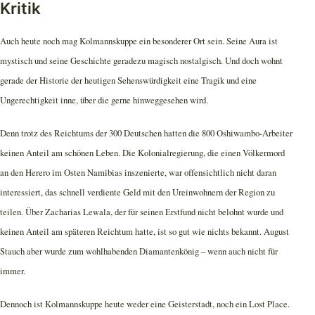
Kritik
Auch heute noch mag Kolmannskuppe ein besonderer Ort sein. Seine Aura ist
mystisch und seine Geschichte geradezu magisch nostalgisch. Und doch wohnt
gerade der Historie der heutigen Sehenswürdigkeit eine Tragik und eine
Ungerechtigkeit inne, über die gerne hinweggesehen wird.
Denn trotz des Reichtums der 300 Deutschen hatten die 800 Oshiwambo-Arbeiter
keinen Anteil am schönen Leben. Die Kolonialregierung, die einen Völkermord
an den Herero im Osten Namibias inszenierte, war offensichtlich nicht daran
interessiert, das schnell verdiente Geld mit den Ureinwohnern der Region zu
teilen. Über Zacharias Lewala, der für seinen Erstfund nicht belohnt wurde und
keinen Anteil am späteren Reichtum hatte, ist so gut wie nichts bekannt. August
Stauch aber wurde zum wohlhabenden Diamantenkönig – wenn auch nicht für
immer.
Dennoch ist Kolmannskuppe heute weder eine Geisterstadt, noch ein Lost Place.