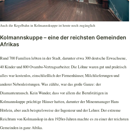
Auch die Kegelbahn in Kolmannskuppe ist heute noch zugänglich
Kolmannskuppe – eine der reichsten Gemeinden
Afrikas
Rund 700 Familien lebten in der Stadt, darunter etwa 300 deutsche Erwachsene,
40 Kinder und 800 Ovambo-Vertragsarbeiter. Die Löhne waren gut und praktisch
alles war kostenlos, einschließlich der Firmenhäuser, Milchlieferungen und
anderer Nebenleistungen. Was zählte, war das große Ganze: der
Diamantenrausch. Kein Wunder, dass vor allem die Berufstätigen in
Kolmannskuppe prächtige Häuser hatten, darunter der Minenmanager Hans
Hörlein, aber auch beispielsweise der Ingenieur und der Lehrer. Der extreme
Reichtum von Kolmanskop in den 1920er-Jahren machte es zu einer der reichsten
Gemeinden in ganz Afrika.