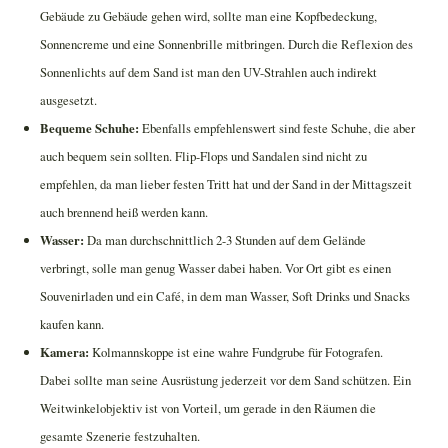
Gebäude zu Gebäude gehen wird, sollte man eine Kopfbedeckung,
Sonnencreme und eine Sonnenbrille mitbringen. Durch die Reflexion des
Sonnenlichts auf dem Sand ist man den UV-Strahlen auch indirekt
ausgesetzt.
Bequeme Schuhe:
Ebenfalls empfehlenswert sind feste Schuhe, die aber
auch bequem sein sollten. Flip-Flops und Sandalen sind nicht zu
empfehlen, da man lieber festen Tritt hat und der Sand in der Mittagszeit
auch brennend heiß werden kann.
Wasser:
Da man durchschnittlich 2-3 Stunden auf dem Gelände
verbringt, solle man genug Wasser dabei haben. Vor Ort gibt es einen
Souvenirladen und ein Café, in dem man Wasser, Soft Drinks und Snacks
kaufen kann.
Kamera:
Kolmannskoppe ist eine wahre Fundgrube für Fotografen.
Dabei sollte man seine Ausrüstung jederzeit vor dem Sand schützen. Ein
Weitwinkelobjektiv ist von Vorteil, um gerade in den Räumen die
gesamte Szenerie festzuhalten.