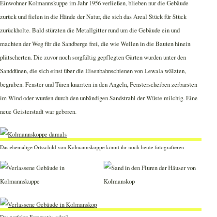
Einwohner Kolmannskuppe im Jahr 1956 verließen, blieben nur die Gebäude
zurück und fielen in die Hände der Natur, die sich das Areal Stück für Stück
zurückholte. Bald stürzten die Metallgitter rund um die Gebäude ein und
machten der Weg für die Sandberge frei, die wie Wellen in die Bauten hinein
plätscherten. Die zuvor noch sorgfältig gepflegten Gärten wurden unter den
Sanddünen, die sich einst über die Eisenbahnschienen von Lewala wälzten,
begraben. Fenster und Türen knarrten in den Angeln, Fensterscheiben zerbarsten
im Wind oder wurden durch den unbändigen Sandstrahl der Wüste milchig. Eine
neue Geisterstadt war geboren.
Das ehemalige Ortsschild von Kolmannskoppe könnt ihr noch heute fotografieren
Das perfekte Fotomotiv, oder?