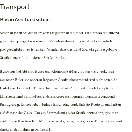
Transport
Bus in Aserbaidschan
Schon in Baku bei der Fahrt vom Flughafen in die Stadt, fällt einem die äußerst
gute, zweispurige Autobahn auf. Verkehrsentwicklung wird in Aserbaidschan
großgeschrieben. So ist es kein Wunder, dass das Land über ein gut ausgebaute
Straßennetz voller moderner Straßen verfügt.
Besonders beliebt sind Busse und Kleinbusse (Marschrutkas). Sie verkehren
zwischen Baku und anderen Regionen Aserbaidschans und sind nicht teuer. So
kostet ein Busticket z.B. von Baku nach Shaki 5 Euro oder nach Lahij 4 Euro.
Minibusse sind Sammelbusse, deren Reise erst beginnt, wenn sich genügend
Passagiere gefunden haben. Fahrer fahren eine vordefinierte Route ab und halten
auf Wunsch der Gäste. Um ein Sammeltaxi an der Straße anzuhalten, gibt man
einfach ein Handzeichen. Minibusse sind günstiger als größere Busse und es wird
direkt an den Fahrer in bar bezahlt.