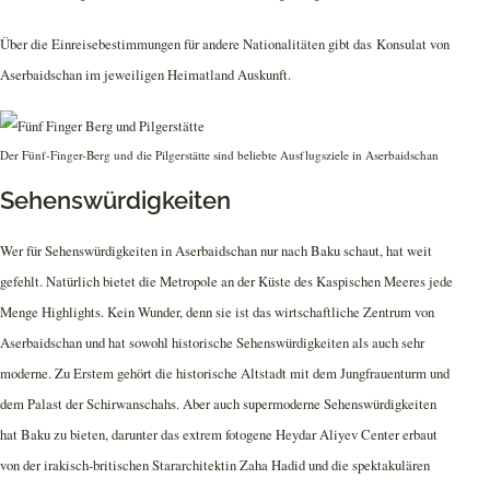
Über die Einreisebestimmungen für andere Nationalitäten gibt das
Konsulat von
Aserbaidschan im jeweiligen Heimatland Auskunft.
Der Fünf-Finger-Berg und die Pilgerstätte sind beliebte Ausflugsziele in Aserbaidschan
Sehenswürdigkeiten
Wer für Sehenswürdigkeiten in Aserbaidschan nur nach Baku schaut, hat weit
gefehlt. Natürlich bietet die Metropole an der Küste des Kaspischen Meeres jede
Menge Highlights. Kein Wunder, denn sie ist das wirtschaftliche Zentrum von
Aserbaidschan und hat sowohl historische Sehenswürdigkeiten als auch sehr
moderne. Zu Erstem gehört die historische Altstadt mit dem Jungfrauenturm und
dem Palast der Schirwanschahs. Aber auch supermoderne Sehenswürdigkeiten
hat Baku zu bieten, darunter das extrem fotogene Heydar Aliyev Center erbaut
von der irakisch-britischen Stararchitektin Zaha Hadid und die spektakulären