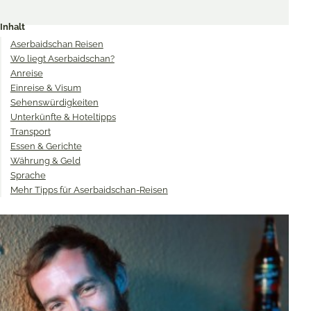
Share
Share
Share
on
on
on
Inhalt
Twitter
Facebook
Pinterest
Aserbaidschan Reisen
Wo liegt Aserbaidschan?
Anreise
Einreise & Visum
Sehenswürdigkeiten
Unterkünfte & Hoteltipps
Transport
Essen & Gerichte
Währung & Geld
Sprache
Mehr Tipps für Aserbaidschan-Reisen