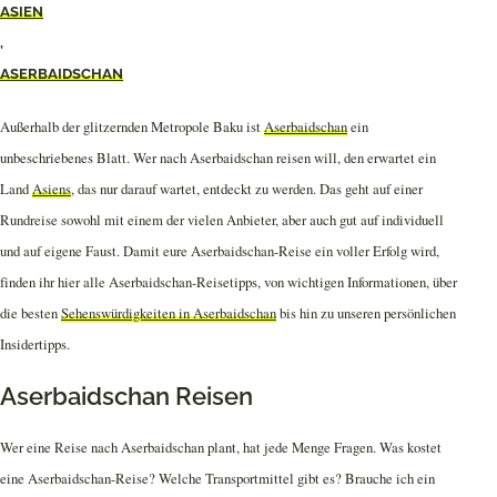
ASIEN
,
ASERBAIDSCHAN
Außerhalb der glitzernden Metropole Baku ist
Aserbaidschan
ein
unbeschriebenes Blatt. Wer nach Aserbaidschan reisen will, den erwartet ein
Land
Asiens
, das nur darauf wartet, entdeckt zu werden. Das geht auf einer
Rundreise sowohl mit einem der vielen Anbieter, aber auch gut auf individuell
und auf eigene Faust. Damit eure Aserbaidschan-Reise ein voller Erfolg wird,
finden ihr hier alle Aserbaidschan-Reisetipps, von wichtigen Informationen, über
die besten
Sehenswürdigkeiten in Aserbaidschan
bis hin zu unseren persönlichen
Insidertipps.
Aserbaidschan Reisen
Wer eine Reise nach Aserbaidschan plant, hat jede Menge Fragen. Was kostet
eine Aserbaidschan-Reise? Welche Transportmittel gibt es? Brauche ich ein