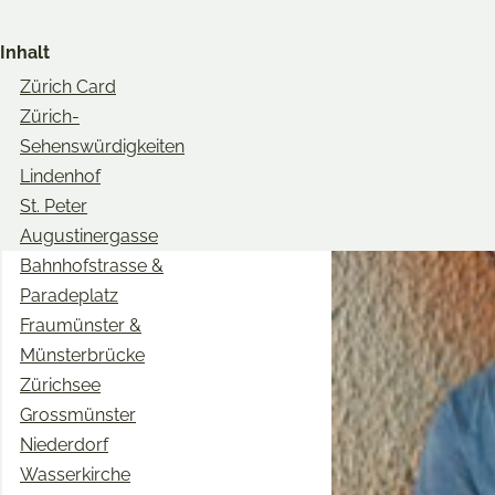
Share
Share
Share
on
on
on
Inhalt
Twitter
Facebook
Pinterest
Zürich Card
Zürich-
Sehenswürdigkeiten
Lindenhof
St. Peter
Augustinergasse
Bahnhofstrasse &
Paradeplatz
Fraumünster &
Münsterbrücke
Zürichsee
Grossmünster
Niederdorf
Wasserkirche