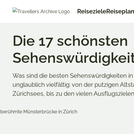
Go
Reiseziele
Reisepla
to
main
content
Die 17 schönsten
Sehenswürdigkeit
Was sind die besten Sehenswürdigkeiten in 
unglaublich vielfältig: von der putzigen Alts
Zürichsees, bis zu den vielen Ausflugszielen 
Merken & Teilen