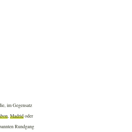
 die, im Gegensatz
abon
,
Madrid
oder
ntspannten Rundgang