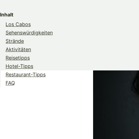
Share
Share
Share
on
on
on
Inhalt
Twitter
Facebook
Pinterest
Los Cabos
Sehenswürdigkeiten
Strände
Aktivitäten
Reisetipps
Hotel-Tipps
Restaurant-Tipps
FAQ