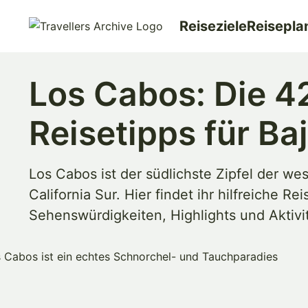
Go
Reiseziele
Reisepla
to
main
content
Los Cabos: Die 4
Reisetipps für Baj
Los Cabos ist der südlichste Zipfel der we
California Sur. Hier findet ihr hilfreiche R
Sehenswürdigkeiten, Highlights und Aktivit
Merken & Teilen