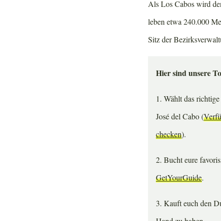
Als Los Cabos wird der
leben etwa 240.000 Me
Sitz der Bezirksverwalt
Hier sind unsere T
1. Wählt das richtig
José del Cabo (
Verfü
checken
).
2. Bucht eure favoris
GetYourGuide
.
3. Kauft euch den D
Hand zu haben.