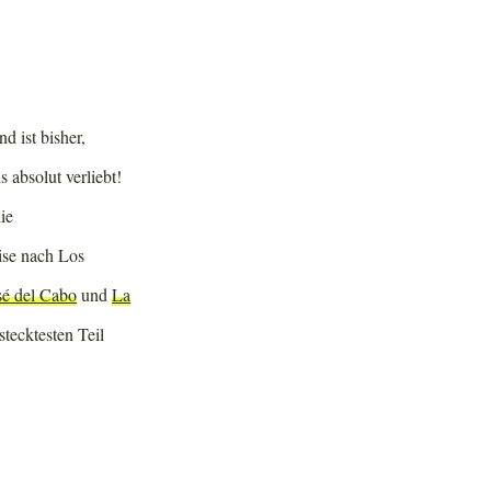
d ist bisher,
 absolut verliebt!
ie
ise nach Los
sé del Cabo
und
La
tecktesten Teil