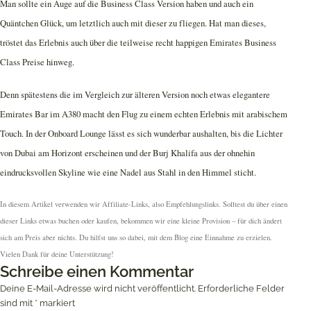
Man sollte ein Auge auf die Business Class Version haben und auch ein
Quäntchen Glück, um letztlich auch mit dieser zu fliegen. Hat man dieses,
tröstet das Erlebnis auch über die teilweise recht happigen Emirates Business
Class Preise hinweg.
Denn spätestens die im Vergleich zur älteren Version noch etwas elegantere
Emirates Bar im A380 macht den Flug zu einem echten Erlebnis mit arabischem
Touch. In der Onboard Lounge lässt es sich wunderbar aushalten, bis die Lichter
von Dubai am Horizont erscheinen und der Burj Khalifa aus der ohnehin
eindrucksvollen Skyline wie eine Nadel aus Stahl in den Himmel sticht.
In diesem Artikel verwenden wir Affiliate-Links, also Empfehlungslinks. Solltest du über einen
dieser Links etwas buchen oder kaufen, bekommen wir eine kleine Provision – für dich ändert
sich am Preis aber nichts. Du hilfst uns so dabei, mit dem Blog eine Einnahme zu erzielen.
Vielen Dank für deine Unterstützung!
Schreibe einen Kommentar
Deine E-Mail-Adresse wird nicht veröffentlicht.
Erforderliche Felder
sind mit
*
markiert