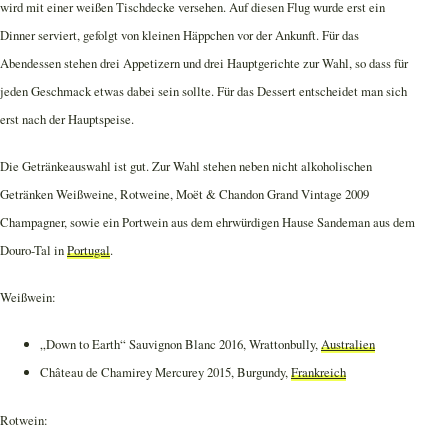
wird mit einer weißen Tischdecke versehen. Auf diesen Flug wurde erst ein
Dinner serviert, gefolgt von kleinen Häppchen vor der Ankunft. Für das
Abendessen stehen drei Appetizern und drei Hauptgerichte zur Wahl, so dass für
jeden Geschmack etwas dabei sein sollte. Für das Dessert entscheidet man sich
erst nach der Hauptspeise.
Die Getränkeauswahl ist gut. Zur Wahl stehen neben nicht alkoholischen
Getränken Weißweine, Rotweine, Moët & Chandon Grand Vintage 2009
Champagner, sowie ein Portwein aus dem ehrwürdigen Hause Sandeman aus dem
Douro-Tal in
Portugal
.
Weißwein:
„Down to Earth“ Sauvignon Blanc 2016, Wrattonbully,
Australien
Château de Chamirey Mercurey 2015, Burgundy,
Frankreich
Rotwein: