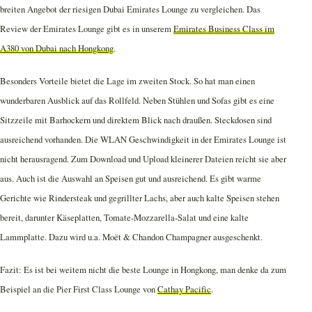
breiten Angebot der riesigen Dubai Emirates Lounge zu vergleichen. Das
Review der Emirates Lounge gibt es in unserem
Emirates Business Class im
A380 von Dubai nach Hongkong
.
Besonders Vorteile bietet die Lage im zweiten Stock. So hat man einen
wunderbaren Ausblick auf das Rollfeld. Neben Stühlen und Sofas gibt es eine
Sitzzeile mit Barhockern und direktem Blick nach draußen. Steckdosen sind
ausreichend vorhanden. Die WLAN Geschwindigkeit in der Emirates Lounge ist
nicht herausragend. Zum Download und Upload kleinerer Dateien reicht sie aber
aus. Auch ist die Auswahl an Speisen gut und ausreichend. Es gibt warme
Gerichte wie Rindersteak und gegrillter Lachs, aber auch kalte Speisen stehen
bereit, darunter Käseplatten, Tomate-Mozzarella-Salat und eine kalte
Lammplatte. Dazu wird u.a. Moët & Chandon Champagner ausgeschenkt.
Fazit: Es ist bei weitem nicht die beste Lounge in Hongkong, man denke da zum
Beispiel an die Pier First Class Lounge von
Cathay Pacific
.