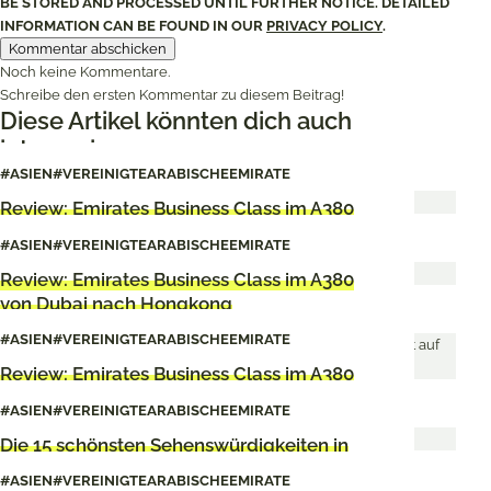
BE STORED AND PROCESSED UNTIL FURTHER NOTICE. DETAILED
INFORMATION CAN BE FOUND IN OUR
PRIVACY POLICY
.
Noch keine Kommentare.
Schreibe den ersten Kommentar zu diesem Beitrag!
Diese Artikel könnten dich auch
interessieren
#ASIEN
#VEREINIGTEARABISCHEEMIRATE
Review: Emirates Business Class im A380
von Frankfurt nach Dubai
#ASIEN
#VEREINIGTEARABISCHEEMIRATE
Review: Emirates Business Class im A380
von Dubai nach Hongkong
#ASIEN
#VEREINIGTEARABISCHEEMIRATE
Review: Emirates Business Class im A380
von Dubai nach München
#ASIEN
#VEREINIGTEARABISCHEEMIRATE
Die 15 schönsten Sehenswürdigkeiten in
Dubai
#ASIEN
#VEREINIGTEARABISCHEEMIRATE