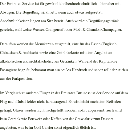
Der Emirates Service ist für gewöhnlich überdurchschnittlich – hier aber mit
Abzügen. Die Begrüßung wirkt nett, wenn auch etwas aufgesetzt.
Annehmlichkeiten liegen am Sitz bereit. Auch wird ein Begrüßungsgetränk
gereicht, wahlweise Wasser, Orangensaft oder Moët & Chandon Champagner.
Daraufhin werden die Menükarten ausgeteilt, eine für das Essen (Englisch,
Chinesisch & Arabisch) sowie eine Getränkekarte mit dem Angebot an
alkoholischen und nichtalkoholischen Getränken. Während der Kapitän die
Passagiere begrüßt, bekommt man ein heißes Handtuch und schon rollt der Airbus
aus der Parkposition.
Im Vergleich zu anderen Flügen in der Emirates Business ist der Service auf dem
Flug nach Dubai leider nicht herausragend. Es wird nicht nach dem Befinden
gefragt, Gläser werden nicht nachgefüllt, sondern sofort abgeräumt, auch wird
kein Getränk wie Portwein oder Kaffee von der Crew aktiv zum Dessert
angeboten, was beim Golf Carrier sonst eigentlich üblich ist.