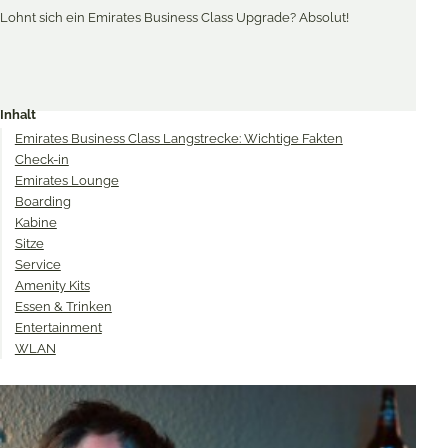
Merken & Teilen
Share
Share
Share
on
on
on
Inhalt
Twitter
Facebook
Pinterest
Emirates Business Class Langstrecke: Wichtige Fakten
Check-in
Emirates Lounge
Boarding
Kabine
Sitze
Service
Amenity Kits
Essen & Trinken
Entertainment
WLAN