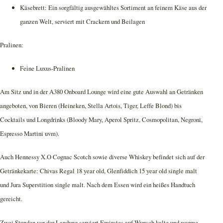
Käsebrett: Ein sorgfältig ausgewähltes Sortiment an feinem Käse aus der
ganzen Welt, serviert mit Crackern und Beilagen
Pralinen:
Feine Luxus-Pralinen
Am Sitz und in der A380 Onboard Lounge wird eine gute Auswahl an Getränken
angeboten, von Bieren (Heineken, Stella Artois, Tiger, Leffe Blond) bis
Cocktails und Longdrinks (Bloody Mary,
Aperol Spritz, Cosmopolitan, Negroni,
Espresso Martini uvm).
Auch Hennessy X.O Cognac Scotch sowie diverse Whiskey befindet sich auf der
Getränkekarte: Chivas Regal 18 year old, Glenfiddich 15 year old single malt
und Jura Superstition single malt. Nach dem Essen wird ein heißes Handtuch
gereicht.
Zwei Stunden vor der Landung serviert Emirates auf Wunsch kalte und warme