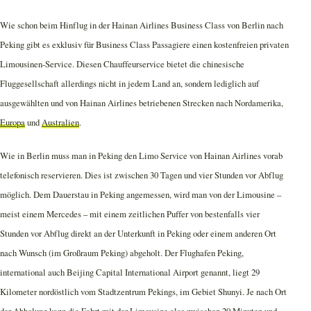
Wie schon beim Hinflug in der Hainan Airlines Business Class von Berlin nach
Peking gibt es exklusiv für Business Class Passagiere einen kostenfreien privaten
Limousinen-Service. Diesen Chauffeurservice bietet die chinesische
Fluggesellschaft allerdings nicht in jedem Land an, sondern lediglich auf
ausgewählten und von Hainan Airlines betriebenen Strecken nach Nordamerika,
Europa
und
Australien
.
Wie in Berlin muss man in Peking den Limo Service von Hainan Airlines vorab
telefonisch reservieren. Dies ist zwischen 30 Tagen und vier Stunden vor Abflug
möglich. Dem Dauerstau in Peking angemessen, wird man von der Limousine –
meist einem Mercedes – mit einem zeitlichen Puffer von bestenfalls vier
Stunden vor Abflug direkt an der Unterkunft in Peking oder einem anderen Ort
nach Wunsch (im Großraum Peking) abgeholt. Der Flughafen Peking,
international auch Beijing Capital International Airport genannt, liegt 29
Kilometer nordöstlich vom Stadtzentrum Pekings, im Gebiet Shunyi. Je nach Ort
der Abholung kann die Fahrt mit der Limousine also zwischen 20 Minuten und