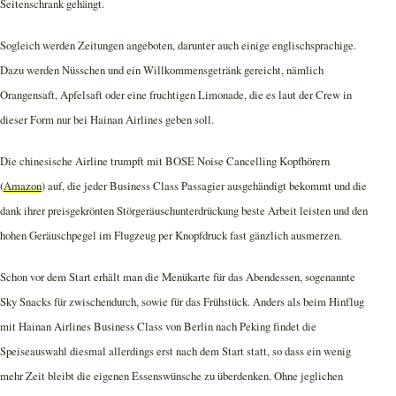
Seitenschrank gehängt.
Sogleich werden Zeitungen angeboten, darunter auch einige englischsprachige.
Dazu werden Nüsschen und ein Willkommensgetränk gereicht, nämlich
Orangensaft, Apfelsaft oder eine fruchtigen Limonade, die es laut der Crew in
dieser Form nur bei Hainan Airlines geben soll.
Die chinesische Airline trumpft mit BOSE Noise Cancelling Kopfhörern
(
Amazon
) auf, die jeder Business Class Passagier ausgehändigt bekommt und die
dank ihrer preisgekrönten Störgeräuschunterdrückung beste Arbeit leisten und den
hohen Geräuschpegel im Flugzeug per Knopfdruck fast gänzlich ausmerzen.
Schon vor dem Start erhält man die Menükarte für das Abendessen, sogenannte
Sky Snacks für zwischendurch, sowie für das Frühstück. Anders als beim Hinflug
mit Hainan Airlines Business Class von Berlin nach Peking findet die
Speiseauswahl diesmal allerdings erst nach dem Start statt, so dass ein wenig
mehr Zeit bleibt die eigenen Essenswünsche zu überdenken. Ohne jeglichen