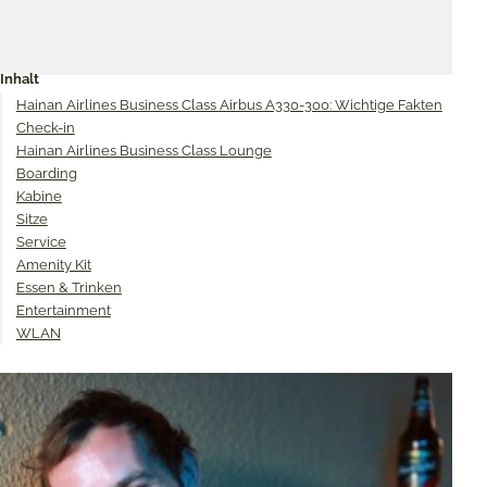
Share
Share
Share
on
on
on
Inhalt
Twitter
Facebook
Pinterest
Hainan Airlines Business Class Airbus A330-300: Wichtige Fakten
Check-in
Hainan Airlines Business Class Lounge
Boarding
Kabine
Sitze
Service
Amenity Kit
Essen & Trinken
Entertainment
WLAN