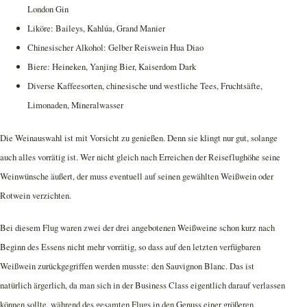
London Gin
Liköre: Baileys, Kahlúa, Grand Manier
Chinesischer Alkohol: Gelber Reiswein Hua Diao
Biere: Heineken, Yanjing Bier, Kaiserdom Dark
Diverse Kaffeesorten, chinesische und westliche Tees, Fruchtsäfte,
Limonaden, Mineralwasser
Die Weinauswahl ist mit Vorsicht zu genießen. Denn sie klingt nur gut, solange
auch alles vorrätig ist. Wer nicht gleich nach Erreichen der Reiseflughöhe seine
Weinwünsche äußert, der muss eventuell auf seinen gewählten Weißwein oder
Rotwein verzichten.
Bei diesem Flug waren zwei der drei angebotenen Weißweine schon kurz nach
Beginn des Essens nicht mehr vorrätig, so dass auf den letzten verfügbaren
Weißwein zurückgegriffen werden musste: den Sauvignon Blanc. Das ist
natürlich ärgerlich, da man sich in der Business Class eigentlich darauf verlassen
können sollte, während des gesamten Flugs in den Genuss einer größeren