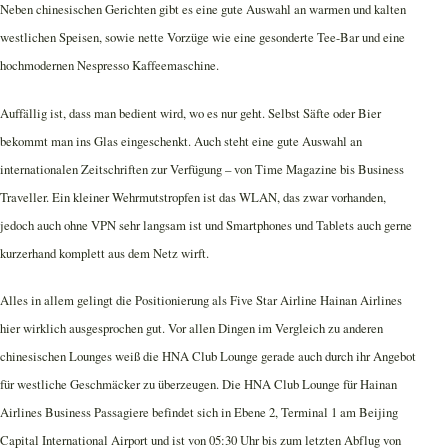
Neben chinesischen Gerichten gibt es eine gute Auswahl an warmen und kalten
westlichen Speisen, sowie nette Vorzüge wie eine gesonderte Tee-Bar und eine
hochmodernen Nespresso Kaffeemaschine.
Auffällig ist, dass man bedient wird, wo es nur geht. Selbst Säfte oder Bier
bekommt man ins Glas eingeschenkt. Auch steht eine gute Auswahl an
internationalen Zeitschriften zur Verfügung – von Time Magazine bis Business
Traveller. Ein kleiner Wehrmutstropfen ist das WLAN, das zwar vorhanden,
jedoch auch ohne VPN sehr langsam ist und Smartphones und Tablets auch gerne
kurzerhand komplett aus dem Netz wirft.
Alles in allem gelingt die Positionierung als Five Star Airline Hainan Airlines
hier wirklich ausgesprochen gut. Vor allen Dingen im Vergleich zu anderen
chinesischen Lounges weiß die HNA Club Lounge gerade auch durch ihr Angebot
für westliche Geschmäcker zu überzeugen. Die HNA Club Lounge für Hainan
Airlines Business Passagiere befindet sich in Ebene 2, Terminal 1 am Beijing
Capital International Airport und ist von 05:30 Uhr bis zum letzten Abflug von