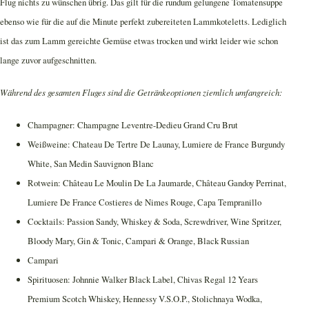
Flug nichts zu wünschen übrig. Das gilt für die rundum gelungene Tomatensuppe
ebenso wie für die auf die Minute perfekt zubereiteten Lammkoteletts. Lediglich
ist das zum Lamm gereichte Gemüse etwas trocken und wirkt leider wie schon
lange zuvor aufgeschnitten.
Während des gesamten Fluges sind die Getränkeoptionen ziemlich umfangreich:
Champagner: Champagne Leventre-Dedieu Grand Cru Brut
Weißweine: Chateau De Tertre De Launay, Lumiere de France Burgundy
White, San Medin Sauvignon Blanc
Rotwein: Château Le Moulin De La Jaumarde, Château Gandoy Perrinat,
Lumiere De France Costieres de Nimes Rouge, Capa Tempranillo
Cocktails: Passion Sandy, Whiskey & Soda, Screwdriver, Wine Spritzer,
Bloody Mary, Gin & Tonic, Campari & Orange, Black Russian
Campari
Spirituosen: Johnnie Walker Black Label, Chivas Regal 12 Years
Premium Scotch Whiskey, Hennessy V.S.O.P., Stolichnaya Wodka,