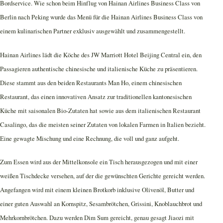
Bordservice. Wie schon beim Hinflug von Hainan Airlines Business Class von
Berlin nach Peking wurde das Menü für die Hainan Airlines Business Class von
einem kulinarischen Partner exklusiv ausgewählt und zusammengestellt.
Hainan Airlines lädt die Köche des JW Marriott Hotel Beijing Central ein, den
Passagieren authentische chinesische und italienische Küche zu präsentieren.
Diese stammt aus den beiden Restaurants Man Ho, einem chinesischen
Restaurant, das einen innovativen Ansatz zur traditionellen kantonesischen
Küche mit saisonalen Bio-Zutaten hat sowie aus dem italienischen Restaurant
Casalingo, das die meisten seiner Zutaten von lokalen Farmen in Italien bezieht.
Eine gewagte Mischung und eine Rechnung, die voll und ganz aufgeht.
Zum Essen wird aus der Mittelkonsole ein Tisch herausgezogen und mit einer
weißen Tischdecke versehen, auf der die gewünschten Gerichte gereicht werden.
Angefangen wird mit einem kleinen Brotkorb inklusive Olivenöl, Butter und
einer guten Auswahl an Kornspitz, Sesambrötchen, Grissini, Knoblauchbrot und
Mehrkornbrötchen. Dazu werden Dim Sum gereicht, genau gesagt Jiaozi mit