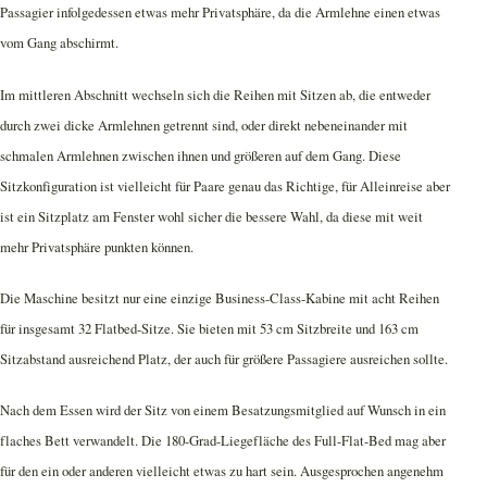
Passagier infolgedessen etwas mehr Privatsphäre, da die Armlehne einen etwas
vom Gang abschirmt.
Im mittleren Abschnitt wechseln sich die Reihen mit Sitzen ab, die entweder
durch zwei dicke Armlehnen getrennt sind, oder direkt nebeneinander mit
schmalen Armlehnen zwischen ihnen und größeren auf dem Gang. Diese
Sitzkonfiguration ist vielleicht für Paare genau das Richtige, für Alleinreise aber
ist ein Sitzplatz am Fenster wohl sicher die bessere Wahl, da diese mit weit
mehr Privatsphäre punkten können.
Die Maschine besitzt nur eine einzige Business-Class-Kabine mit acht Reihen
für insgesamt 32 Flatbed-Sitze. Sie bieten mit 53 cm Sitzbreite und 163 cm
Sitzabstand ausreichend Platz, der auch für größere Passagiere ausreichen sollte.
Nach dem Essen wird der Sitz von einem Besatzungsmitglied auf Wunsch in ein
flaches Bett verwandelt. Die 180-Grad-Liegefläche des Full-Flat-Bed mag aber
für den ein oder anderen vielleicht etwas zu hart sein. Ausgesprochen angenehm