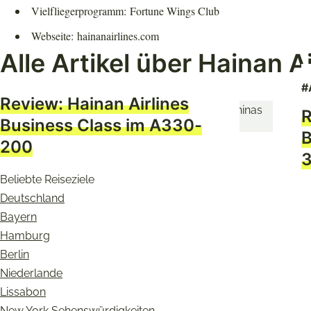
Vielfliegerprogramm: Fortune Wings Club
Webseite: hainanairlines.com
Alle Artikel über Hainan Ai
#
Review: Hainan Airlines
R
Business Class im A330-
B
200
Beliebte Reiseziele
Deutschland
Bayern
Hamburg
Berlin
Niederlande
Lissabon
New York Sehenswürdigkeiten