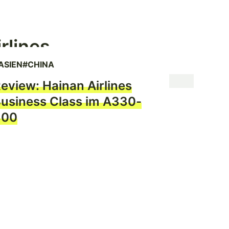
rlines
ASIEN
#CHINA
eview: Hainan Airlines
usiness Class im A330-
300