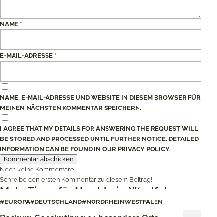
NAME
*
E-MAIL-ADRESSE
*
NAME, E-MAIL-ADRESSE UND WEBSITE IN DIESEM BROWSER FÜR
MEINEN NÄCHSTEN KOMMENTAR SPEICHERN.
I AGREE THAT MY DETAILS FOR ANSWERING THE REQUEST WILL
BE STORED AND PROCESSED UNTIL FURTHER NOTICE. DETAILED
INFORMATION CAN BE FOUND IN OUR
PRIVACY POLICY
.
Noch keine Kommentare.
Schreibe den ersten Kommentar zu diesem Beitrag!
Mehr Tipps für Nordrhein-Westfalen
#EUROPA
#DEUTSCHLAND
#NORDRHEINWESTFALEN