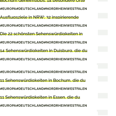
Bochum Geheimtipps: 14 besondere Orte
abseits der Sehenswürdigkeiten
#EUROPA
#DEUTSCHLAND
#NORDRHEINWESTFALEN
Ausflugsziele in NRW: 32 inspirierende
Ideen & Geheimtipps fürs Wochenende
#EUROPA
#DEUTSCHLAND
#NORDRHEINWESTFALEN
Die 22 schönsten Sehenswürdigkeiten in
Köln
#EUROPA
#DEUTSCHLAND
#NORDRHEINWESTFALEN
14 Sehenswürdigkeiten in Duisburg, die du
dir ansehen solltest
#EUROPA
#DEUTSCHLAND
#NORDRHEINWESTFALEN
16 echte Geheimtipps für Duisburg
#EUROPA
#DEUTSCHLAND
#NORDRHEINWESTFALEN
11 Sehenswürdigkeiten in Bochum, die du
gesehen haben musst
#EUROPA
#DEUTSCHLAND
#NORDRHEINWESTFALEN
11 Sehenswürdigkeiten in Essen, die du
gesehen haben musst
#EUROPA
#DEUTSCHLAND
#NORDRHEINWESTFALEN
11 tolle Geheimtipps für Dortmund