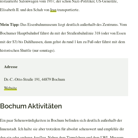
restaurierte Salonwagen vom 1937, der schon Nazi-Politiker, US-Generäle,
Elisabeth II. und den Schah von
Iran
transportierte.
Mein Tipp:
Das Eisenbahnmuseum liegt deutlich außerhalb des Zentrums. Vom
Bochumer Hauptbahnhof fährst du mit der Straßenbahnlinie 318 (oder von Essen
mit der S3) bis Dahlhausen, dann gehst du rund 1 km zu Fuß oder fährst mit dem
historischen Shuttle (nur sonntags).
Adresse
Dr.-C.-Otto-Straße 191, 44879 Bochum
Website
Bochum Aktivitäten
Ein paar Sehenswürdigkeiten in Bochum befinden sich deutlich außerhalb der
Innenstadt. Ich halte sie aber trotzdem für absolut sehenswert und empfehle dir
den ein oder anderen Ausflug. Neben dem
Tippelsberg
und dem
LWL-Museum