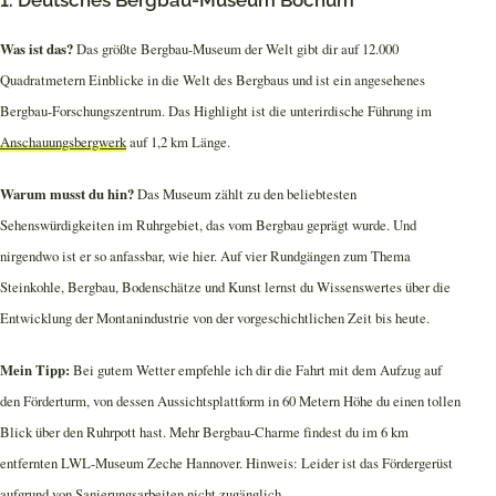
Was ist das?
Das größte Bergbau-Museum der Welt gibt dir auf 12.000
Quadratmetern Einblicke in die Welt des Bergbaus und ist ein angesehenes
Bergbau-Forschungszentrum. Das Highlight ist die unterirdische Führung im
Anschauungsbergwerk
auf 1,2 km Länge.
Warum musst du hin?
Das Museum zählt zu den beliebtesten
Sehenswürdigkeiten im Ruhrgebiet, das vom Bergbau geprägt wurde. Und
nirgendwo ist er so anfassbar, wie hier. Auf vier Rundgängen zum Thema
Steinkohle, Bergbau, Bodenschätze und Kunst lernst du Wissenswertes über die
Entwicklung der Montanindustrie von der vorgeschichtlichen Zeit bis heute.
Mein Tipp:
Bei gutem Wetter empfehle ich dir die Fahrt mit dem Aufzug auf
den Förderturm, von dessen Aussichtsplattform in 60 Metern Höhe du einen tollen
Blick über den Ruhrpott hast. Mehr Bergbau-Charme findest du im 6 km
entfernten LWL-Museum Zeche Hannover. Hinweis: Leider ist das Fördergerüst
aufgrund von Sanierungsarbeiten nicht zugänglich.