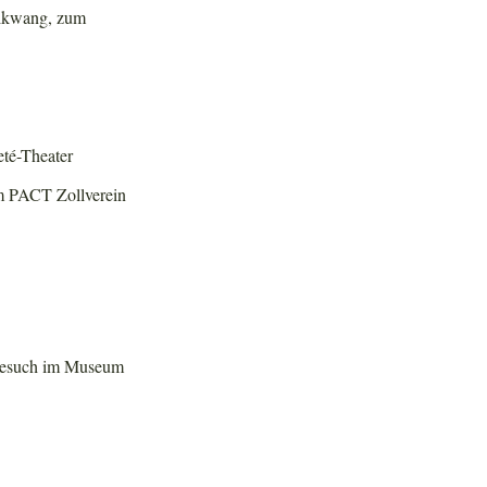
olkwang, zum
té-Theater
im PACT Zollverein
 Besuch im Museum