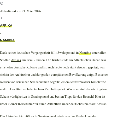
Aktualisiert am 21. März 2026
AFRIKA
,
NAMIBIA
Dank seiner deutschen Vergangenheit fällt Swakopmund in
Namibia
unter allen
Städten
Afrikas
aus dem Rahmen. Die Küstenstadt am Atlantischen Ozean war
einst eine deutsche Kolonie und ist auch heute noch stark deutsch geprägt, was
sich in der Architektur und der großen europäischen Bevölkerung zeigt. Besucher
werden von deutschen Straßennamen begrüßt, essen Schwarzwälder Kirschtorte
und trinken Bier nach deutschem Reinheitsgebot. Was aber sind die wichtigsten
Sehenswürdigkeiten in Swakopmund und besten Tipps für den Besuch? Hier ist
unser kleiner Reiseführer für euren Aufenthalt in der deutschesten Stadt Afrikas.
Die Liste der Aktivitäten in Swakopmund reicht von der Entdeckung des