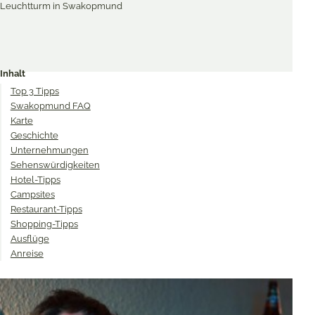
Merken & Teilen
Share
Share
Share
on
on
on
Inhalt
Twitter
Facebook
Pinterest
Top 3 Tipps
Swakopmund FAQ
Karte
Geschichte
Unternehmungen
Sehenswürdigkeiten
Hotel-Tipps
Campsites
Restaurant-Tipps
Shopping-Tipps
Ausflüge
Anreise