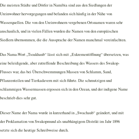
Die meisten Städte und Dörfer in Namibia sind aus den Siedlungen der
Ureinwohner hervorgegangen und befanden sich häufig in der Nähe von
Wasserquellen. Die von den Ureinwohnern vergebenen Ortsnamen waren sehr
anschaulich, und in vielen Fällen wurden die Namen von den europäischen
Siedlern übernommen, die die Aussprache der Namen manchmal vereinfachten.
Das Nama-Wort „Tsoakhaub“ lässt sich mit „Exkrementöffnung“ übersetzen, was
eine beleidigende, aber zutreffende Beschreibung des Wassers des Swakop-
Flusses war, das bei Überschwemmungen Massen von Schlamm, Sand,
Pflanzenteilen und Tierkadavern mit sich führte. Die schmutzigen und
schlammigen Wassermassen ergossen sich in den Ozean, und der indigene Name
beschrieb dies sehr gut.
Dieser Name der Nama wurde in kurzerhand in „Swachaub“ geändert, und mit
der Proklamation von Swakopmund als unabhängigem Distrikt im Jahr 1896
setzte sich die heutige Schreibweise durch.