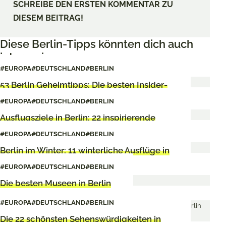
SCHREIBE DEN ERSTEN KOMMENTAR ZU
DIESEM BEITRAG!
Diese Berlin-Tipps könnten dich auch
interessieren
#EUROPA
#DEUTSCHLAND
#BERLIN
53 Berlin Geheimtipps: Die besten Insider-
Tipps
#EUROPA
#DEUTSCHLAND
#BERLIN
Ausflugsziele in Berlin: 22 inspirierende
Ideen fürs Wochenende
#EUROPA
#DEUTSCHLAND
#BERLIN
Berlin im Winter: 11 winterliche Ausflüge in
und um Berlin
#EUROPA
#DEUTSCHLAND
#BERLIN
Die besten Museen in Berlin
#EUROPA
#DEUTSCHLAND
#BERLIN
Die 22 schönsten Sehenswürdigkeiten in