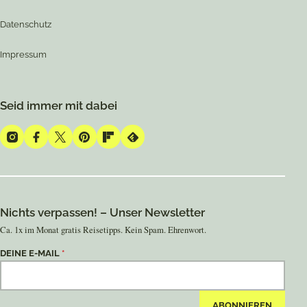
Datenschutz
Impressum
Seid immer mit dabei
Instagram
Facebook
Twitter
Pinterest
Flipboard
Feedly
Nichts verpassen! – Unser Newsletter
Ca. 1x im Monat gratis Reisetipps. Kein Spam. Ehrenwort.
DEINE E-MAIL
*
ABONNIEREN