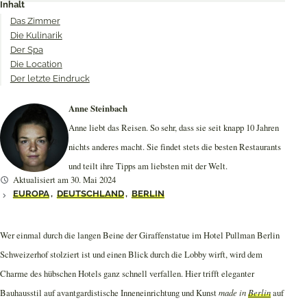
Inhalt
Twitter
Facebook
Pinterest
Das Zimmer
Die Kulinarik
Der Spa
Die Location
Der letzte Eindruck
Anne Steinbach
Anne liebt das Reisen. So sehr, dass sie seit knapp 10 Jahren
nichts anderes macht. Sie findet stets die besten Restaurants
und teilt ihre Tipps am liebsten mit der Welt.
Aktualisiert am 30. Mai 2024
EUROPA
,
DEUTSCHLAND
,
BERLIN
Wer einmal durch die langen Beine der Giraffenstatue im Hotel Pullman Berlin
Schweizerhof stolziert ist und einen Blick durch die Lobby wirft, wird dem
Charme des hübschen Hotels ganz schnell verfallen. Hier trifft eleganter
Bauhausstil auf avantgardistische Inneneinrichtung und Kunst
made in
Berlin
auf