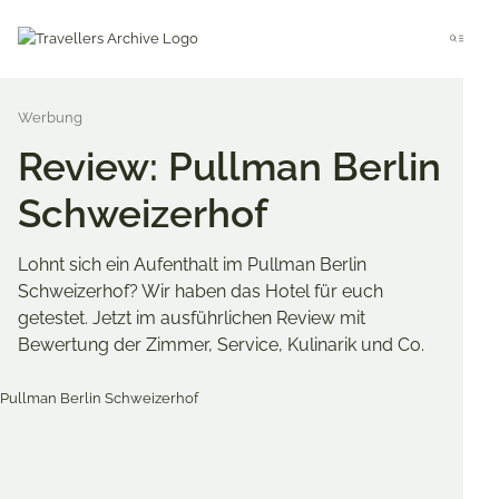
Go
to
Menu
main
content
Review: Pullman Berlin
Schweizerhof
Lohnt sich ein Aufenthalt im Pullman Berlin
Schweizerhof? Wir haben das Hotel für euch
getestet. Jetzt im ausführlichen Review mit
Bewertung der Zimmer, Service, Kulinarik und Co.
Merken & Teilen
Share
Share
Share
on
on
on