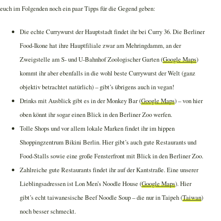
euch im Folgenden noch ein paar Tipps für die Gegend geben:
Die echte Currywurst der Hauptstadt findet ihr bei Curry 36. Die Berliner
Food-Ikone hat ihre Hauptfiliale zwar am Mehringdamm, an der
Zweigstelle am S- und U-Bahnhof Zoologischer Garten (
Google Maps
)
kommt ihr aber ebenfalls in die wohl beste Currywurst der Welt (ganz
objektiv betrachtet natürlich) – gibt’s übrigens auch in vegan!
Drinks mit Ausblick gibt es in der Monkey Bar (
Google Maps
) – von hier
oben könnt ihr sogar einen Blick in den Berliner Zoo werfen.
Tolle Shops und vor allem lokale Marken findet ihr im hippen
Shoppingzentrum Bikini Berlin. Hier gibt’s auch gute Restaurants und
Food-Stalls sowie eine große Fensterfront mit Blick in den Berliner Zoo.
Zahlreiche gute Restaurants findet ihr auf der Kantstraße. Eine unserer
Lieblingsadressen ist Lon Men’s Noodle House (
Google Maps
). Hier
gibt’s echt taiwanesische Beef Noodle Soup – die nur in Taipeh (
Taiwan
)
noch besser schmeckt.