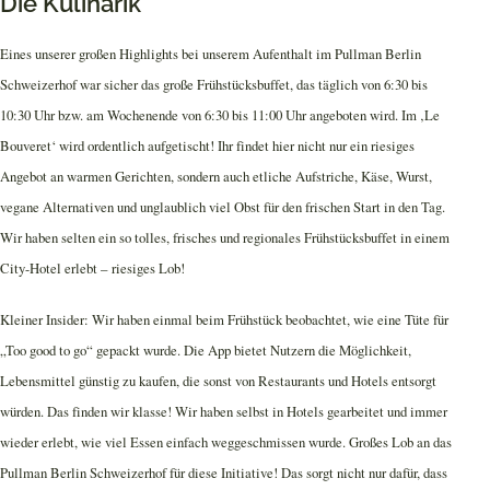
Die Kulinarik
Eines unserer großen Highlights bei unserem Aufenthalt im Pullman Berlin
Schweizerhof war sicher das große Frühstücksbuffet, das täglich von 6:30 bis
10:30 Uhr bzw. am Wochenende von 6:30 bis 11:00 Uhr angeboten wird. Im ‚Le
Bouveret‘ wird ordentlich aufgetischt! Ihr findet hier nicht nur ein riesiges
Angebot an warmen Gerichten, sondern auch etliche Aufstriche, Käse, Wurst,
vegane Alternativen und unglaublich viel Obst für den frischen Start in den Tag.
Wir haben selten ein so tolles, frisches und regionales Frühstücksbuffet in einem
City-Hotel erlebt – riesiges Lob!
Kleiner Insider: Wir haben einmal beim Frühstück beobachtet, wie eine Tüte für
„Too good to go“ gepackt wurde. Die App bietet Nutzern die Möglichkeit,
Lebensmittel günstig zu kaufen, die sonst von Restaurants und Hotels entsorgt
würden. Das finden wir klasse! Wir haben selbst in Hotels gearbeitet und immer
wieder erlebt, wie viel Essen einfach weggeschmissen wurde. Großes Lob an das
Pullman Berlin Schweizerhof für diese Initiative! Das sorgt nicht nur dafür, dass