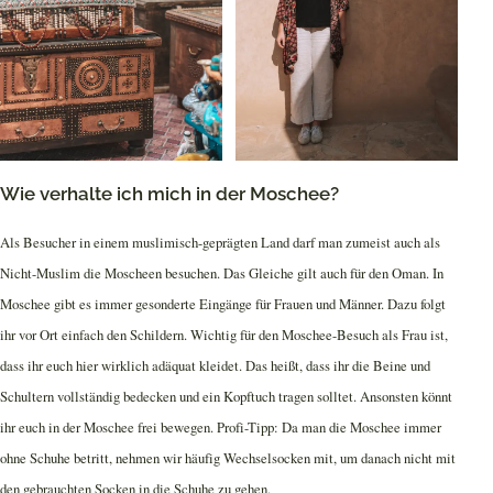
Wie verhalte ich mich in der Moschee?
Als Besucher in einem muslimisch-geprägten Land darf man zumeist auch als
Nicht-Muslim die Moscheen besuchen. Das Gleiche gilt auch für den Oman. In
Moschee gibt es immer gesonderte Eingänge für Frauen und Männer. Dazu folgt
ihr vor Ort einfach den Schildern. Wichtig für den Moschee-Besuch als Frau ist,
dass ihr euch hier wirklich adäquat kleidet. Das heißt, dass ihr die Beine und
Schultern vollständig bedecken und ein Kopftuch tragen solltet. Ansonsten könnt
ihr euch in der Moschee frei bewegen. Profi-Tipp: Da man die Moschee immer
ohne Schuhe betritt, nehmen wir häufig Wechselsocken mit, um danach nicht mit
den gebrauchten Socken in die Schuhe zu gehen.