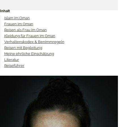
Share
Share
Share
on
on
on
Inhalt
Twitter
Facebook
Pinterest
Islam im Oman
Frauen im Oman
Reisen als Frau im Oman
Kleidung für Frauen im Oman
Verhaltenskodex & Benimmregeln
Reisen mit Begleitung
Meine ehrliche Einschätzung
Literatur
Reiseführer