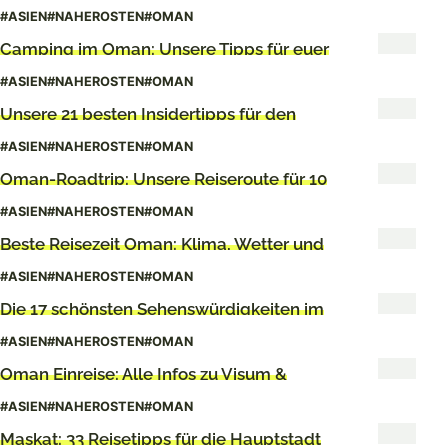
#ASIEN
#NAHEROSTEN
#OMAN
Camping im Oman: Unsere Tipps für euer
Abenteuer
#ASIEN
#NAHEROSTEN
#OMAN
Unsere 21 besten Insidertipps für den
Oman
#ASIEN
#NAHEROSTEN
#OMAN
Oman-Roadtrip: Unsere Reiseroute für 10
Tage
#ASIEN
#NAHEROSTEN
#OMAN
Beste Reisezeit Oman: Klima, Wetter und
Reisetipps
#ASIEN
#NAHEROSTEN
#OMAN
Die 17 schönsten Sehenswürdigkeiten im
Oman
#ASIEN
#NAHEROSTEN
#OMAN
Oman Einreise: Alle Infos zu Visum &
Einreisebestimmungen
#ASIEN
#NAHEROSTEN
#OMAN
Maskat: 33 Reisetipps für die Hauptstadt