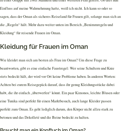
in einer Gruppe mit zwei Männern und einer weiteren Frau gereist. Ob dies nun
Einfluss auf meine Wahrnehmung hatte, weiß ich nicht. Ich kann so oder so
sagen, dass der Oman als sicheres Reiseland für Frauen gilt, solange man sich an
die „Regeln“ hält. Mehr dazu weiter unten im Bereich „Benimmregeln und
Kleidung“ für reisende Frauen im Oman.
Kleidung für Frauen im Oman
Wie kleidet man sich am besten als Frau im Oman? Um diese Frage zu
beantworten, gibt es eine einfache Faustregel: Wer seine Schultern und Knie
stets bedeckt hält, der wird vor Ort keine Probleme haben. In anderen Worten:
Achten bei eurem Reisegepäck darauf, dass ihr genug Kleidungsstücke dabei
habt, die ihr einfach „überwerfen“ könnt. Ein paar Kimonos, leichte Blusen oder
eine Tunika sind perfekt für einen Marktbesuch, auch lange Kleider passen
perfekt zum Oman. Es geht lediglich darum, den Körper nicht allzu stark zu
betonen und das Dekolleté und die Beine bedeckt zu halten.
Braucht man ein Kopftuch im Oman?