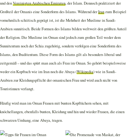
und den
Vereinigten Arabischen Emiraten
, der Islam. Dennoch praktiziert der
Großteil der Omanis eine Sonderform des Islams. Während der
Iran
zum Beispiel
vornehmlich schiitisch geprägt ist, ist die Mehrheit der Muslime in Saudi-
Arabien sunnitisch. Beide Formen des Islams bilden weltweit den größten Anteil
der Religion. Die Muslime im Oman sind jedoch zum großen Teil weder dem
Sunnitentum noch der Schia zugehörig, sondern verfolgen eine Sonderform des
Islams, den Ibaditentum. Diese Form des Islams gilt als besonders liberal und
zeitgemäß – und das spürt man auch als Frau im Oman. So gehört beispielsweise
weder ein Kopftuch wie im Iran noch die Abaya (
Wikipedia
) wie in Saudi-
Arabien zur Kleidungspflicht der omanischen Frau und wird auch nicht von
Touristinnen verlangt.
Häufig wird man im Oman Frauen mit bunten Kopftüchern sehen, mit
knöchellangen, ebenfalls bunten, Kleidung und hin und wieder Frauen, die einen
schwarzen Umhang, eine Abaya, tragen.