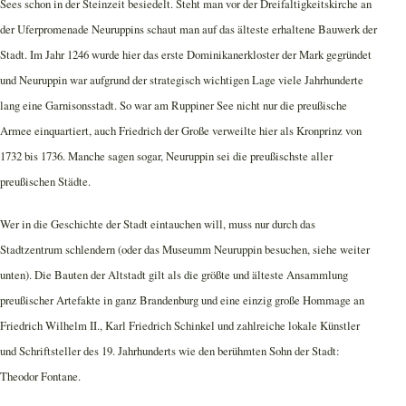
Sees schon in der Steinzeit besiedelt. Steht man vor der Dreifaltigkeitskirche an
der Uferpromenade Neuruppins schaut man auf das älteste erhaltene Bauwerk der
Stadt. Im Jahr 1246 wurde hier das erste Dominikanerkloster der Mark gegründet
und Neuruppin war aufgrund der strategisch wichtigen Lage viele Jahrhunderte
lang eine Garnisonsstadt. So war am Ruppiner See nicht nur die preußische
Armee einquartiert, auch Friedrich der Große verweilte hier als Kronprinz von
1732 bis 1736. Manche sagen sogar, Neuruppin sei die preußischste aller
preußischen Städte.
Wer in die Geschichte der Stadt eintauchen will, muss nur durch das
Stadtzentrum schlendern (oder das Museumm Neuruppin besuchen, siehe weiter
unten). Die Bauten der Altstadt gilt als die größte und älteste Ansammlung
preußischer Artefakte in ganz Brandenburg und eine einzig große Hommage an
Friedrich Wilhelm II., Karl Friedrich Schinkel und zahlreiche lokale Künstler
und Schriftsteller des 19. Jahrhunderts wie den berühmten Sohn der Stadt:
Theodor Fontane.