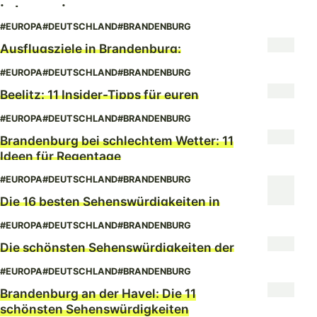
interessieren
#EUROPA
#DEUTSCHLAND
#BRANDENBURG
Ausflugsziele in Brandenburg:
Inspirierende Ideen fürs Wochenende
#EUROPA
#DEUTSCHLAND
#BRANDENBURG
Beelitz: 11 Insider-Tipps für euren
Tagesausflug
#EUROPA
#DEUTSCHLAND
#BRANDENBURG
Brandenburg bei schlechtem Wetter: 11
Ideen für Regentage
#EUROPA
#DEUTSCHLAND
#BRANDENBURG
Die 16 besten Sehenswürdigkeiten in
Potsdam
#EUROPA
#DEUTSCHLAND
#BRANDENBURG
Die schönsten Sehenswürdigkeiten der
Uckermark
#EUROPA
#DEUTSCHLAND
#BRANDENBURG
Brandenburg an der Havel: Die 11
schönsten Sehenswürdigkeiten