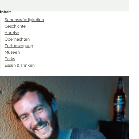
Share
Share
Share
on
on
on
Inhalt
Twitter
Facebook
Pinterest
Sehenswürdigkeiten
Geschichte
Anreise
Übernachten
Fortbewegung
Museen
Parks
Essen & Trinken