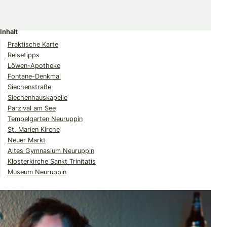
Share
Share
Share
on
on
on
Inhalt
Twitter
Facebook
Pinterest
Praktische Karte
Reisetipps
Löwen-Apotheke
Fontane-Denkmal
Siechenstraße
Siechenhauskapelle
Parzival am See
Tempelgarten Neuruppin
St. Marien Kirche
Neuer Markt
Altes Gymnasium Neuruppin
Klosterkirche Sankt Trinitatis
Museum Neuruppin