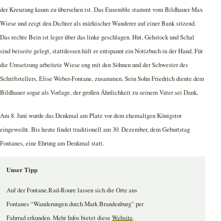
der Kreuzung kaum zu übersehen ist. Das Ensemble stammt vom Bildhauer Max
Wiese und zeigt den Dichter als märkischer Wanderer auf einer Bank sitzend.
Das rechte Bein ist leger über das linke geschlagen. Hut, Gehstock und Schal
sind beiseite gelegt, stattdessen hält er entspannt ein Notizbuch in der Hand. Für
die Umsetzung arbeitete Wiese eng mit den Söhnen und der Schwester des
Schriftstellers, Elise Weber-Fontane, zusammen. Sein Sohn Friedrich diente dem
Bildhauer sogar als Vorlage, der großen Ähnlichkeit zu seinem Vater sei Dank.
Am 8. Juni wurde das Denkmal am Platz vor dem ehemaligen Königstor
eingeweiht. Bis heute findet traditionell am 30. Dezember, dem Geburtstag
Fontanes, eine Ehrung am Denkmal statt.
Unser Tipp
Auf der Fontane.Rad-Roure lassen sich die Orte aus
Fontanes “Wanderungen durch Mark Brandenburg” per
Fahrrad erkunden. Mehr Infos bietet diese
Website
.