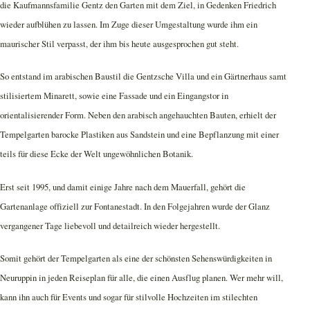
die Kaufmannsfamilie Gentz den Garten mit dem Ziel, in Gedenken Friedrich
wieder aufblühen zu lassen. Im Zuge dieser Umgestaltung wurde ihm ein
maurischer Stil verpasst, der ihm bis heute ausgesprochen gut steht.
So entstand im arabischen Baustil die Gentzsche Villa und ein Gärtnerhaus samt
stilisiertem Minarett, sowie eine Fassade und ein Eingangstor in
orientalisierender Form. Neben den arabisch angehauchten Bauten, erhielt der
Tempelgarten barocke Plastiken aus Sandstein und eine Bepflanzung mit einer
teils für diese Ecke der Welt ungewöhnlichen Botanik.
Erst seit 1995, und damit einige Jahre nach dem Mauerfall, gehört die
Gartenanlage offiziell zur Fontanestadt. In den Folgejahren wurde der Glanz
vergangener Tage liebevoll und detailreich wieder hergestellt.
Somit gehört der Tempelgarten als eine der schönsten Sehenswürdigkeiten in
Neuruppin in jeden Reiseplan für alle, die einen Ausflug planen. Wer mehr will,
kann ihn auch für Events und sogar für stilvolle Hochzeiten im stilechten