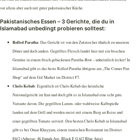
vor allem aber auch mit guter pakistanischer Küche.
Pakistanisches Essen – 3 Gerichte, die du in
Islamabad unbedingt probieren solltest:
Rolled Paratha
: Das Gericht ist von den Zutaten her ähnlich zu unserem
Döner und doch anders. Gegrilltes Fleisch landet hier mit ein bisschen
Gemüse in einem frisch gebackenen Paratha-Brot – unheimlich lecker! In
Islamabad gibt es das beste Rolled Paratha übrigens am „The Corner Pan
Shop“ auf dem Gol Market im District F7.
Chelo Kebab
: Eigentlich ist Chelo Kebab das heimliche
Nationalgericht im Iran und doch gibt es in Islamabad eine echt gute
Variante davon. Die gegrillten Lamm- oder wahlweise Kalbspieße
landen auf dem Grill und werden meist mit einem Berg an Reise und
einer gegrillten Tomate serviert. Den besten Chelo Kebab in Islamabad
gibt es bei Omar Khayyam, einem iranischen Restaurant im District
E6/2 (Adresse: 46 Jinnah Ave, Block E G 6/2 Blue Area)