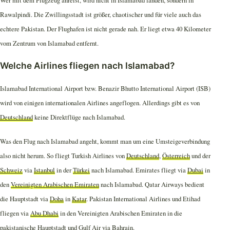
Rawalpindi. Die Zwillingsstadt ist größer, chaotischer und für viele auch das
echtere Pakistan. Der Flughafen ist nicht gerade nah. Er liegt etwa 40 Kilometer
vom Zentrum von Islamabad entfernt.
Welche Airlines fliegen nach Islamabad?
Islamabad International Airport bzw. Benazir Bhutto International Airport (ISB)
wird von einigen internationalen Airlines angeflogen. Allerdings gibt es von
Deutschland
keine Direktflüge nach Islamabad.
Was den Flug nach Islamabad angeht, kommt man um eine Umsteigeverbindung
also nicht herum. So fliegt Turkish Airlines von
Deutschland
,
Österreich
und der
Schweiz
via
Istanbul
in der
Türkei
nach Islamabad. Emirates fliegt via
Dubai
in
den
Vereinigten Arabischen Emiraten
nach Islamabad. Qatar Airways bedient
die Hauptstadt via
Doha
in
Katar
. Pakistan International Airlines und Etihad
fliegen via
Abu Dhabi
in den Vereinigten Arabischen Emiraten in die
pakistanische Hauptstadt und Gulf Air via Bahrain.