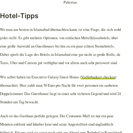
Hotel-Tipps
Wo man am besten in Islamabad übernachten kann, ist eine Frage, die sich wohl
jeder stellt. Es gibt mehrere Optionen, von einfachen Mittelklassehotels, über
eine große Auswahl an Guesthouses bis hin zu ein paar echten Sternehotels.
Dabei spielt die Lage des Hotels in Islamabad eine gar nicht so große Rolle, da
Taxis, Uber und Careem gut verfügbar und vor allem auch sehr preiswert sind.
Wir selbst haben im Executive Galaxy Guest House (
Verfügbarkeit checken
)
übernachtet. Hier zahlt man 50 Euro pro Nacht für zwei personen im sauberen
Doppelzimmer. Das Guesthouse liegt in einer sehr sicheren Gegend und wird 24
Stunden am Tag bewacht.
Auch ist das Gasthaus perfekt gelegen. Die Centaurus Mall ist nur ein paar
Minuten entfernt und Inhaber Israr und seine Angestellten sind unglaublich
hilfreich. Für uns sind sie sogar noch spät am Abend zum Bahnhof in Rawalpindi