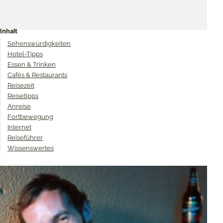
Share
Share
Share
on
on
on
Inhalt
Twitter
Facebook
Pinterest
Sehenswürdigkeiten
Hotel-Tipps
Essen & Trinken
Cafés & Restaurants
Reisezeit
Reisetipps
Anreise
Fortbewegung
Internet
Reiseführer
Wissenswertes